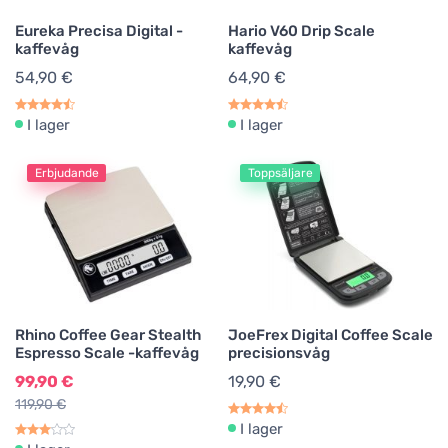
Eureka Precisa Digital -
Hario V60 Drip Scale
kaffevåg
kaffevåg
54,90 €
64,90 €
I lager
I lager
Erbjudande
Toppsäljare
Rhino Coffee Gear Stealth
JoeFrex Digital Coffee Scale
Espresso Scale -kaffevåg
precisionsvåg
99,90 €
19,90 €
119,90 €
I lager