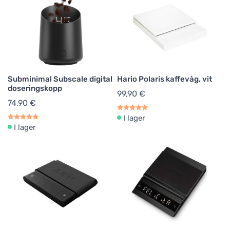
Subminimal Subscale digital
Hario Polaris kaffevåg, vit
doseringskopp
99,90 €
74,90 €
I lager
I lager