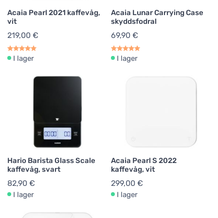
Acaia Pearl 2021 kaffevåg,
Acaia Lunar Carrying Case
vit
skyddsfodral
219,00 €
69,90 €
I lager
I lager
Hario Barista Glass Scale
Acaia Pearl S 2022
kaffevåg, svart
kaffevåg, vit
82,90 €
299,00 €
I lager
I lager