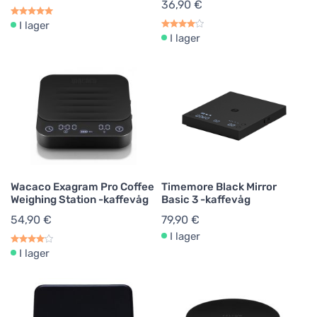
36,90 €
I lager
I lager
Wacaco Exagram Pro Coffee
Timemore Black Mirror
Weighing Station -kaffevåg
Basic 3 -kaffevåg
54,90 €
79,90 €
I lager
I lager