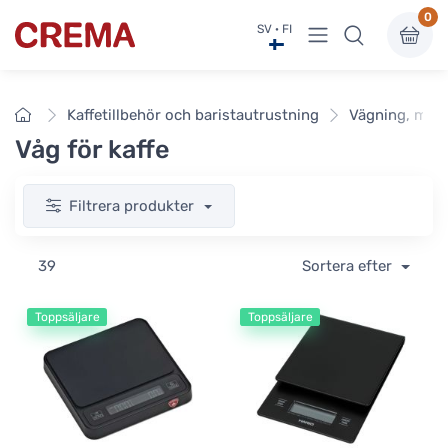
0
Visa undermeny
SV · FI
Crema
Framsidan
Kaffetillbehör och baristautrustning
Vägning, mätn
Våg för kaffe
Filtrera produkter
39
Sortera efter
Toppsäljare
Toppsäljare