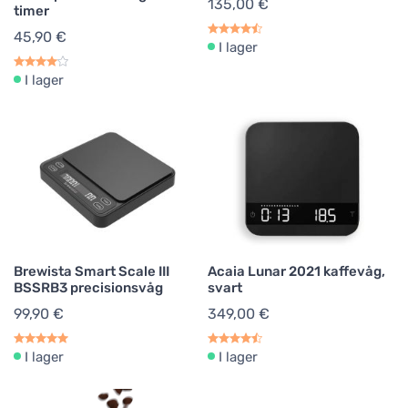
135,00 €
timer
45,90 €
I lager
I lager
Brewista Smart Scale III
Acaia Lunar 2021 kaffevåg,
BSSRB3 precisionsvåg
svart
99,90 €
349,00 €
I lager
I lager