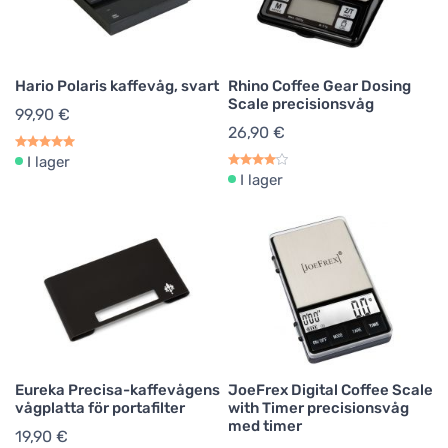
Hario Polaris kaffevåg, svart
Rhino Coffee Gear Dosing
Scale precisionsvåg
99,90 €
26,90 €
I lager
I lager
Eureka Precisa-kaffevågens
JoeFrex Digital Coffee Scale
vågplatta för portafilter
with Timer precisionsvåg
med timer
19,90 €