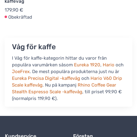
kaffevåg
179,90 €
Obekräftad
Våg för kaffe
I Våg för kaffe-kategorin hittar du varor från
populära varumärken såsom
Eureka 1920
,
Hario
och
JoeFrex
. De mest populära produkterna just nu är
Eureka Precisa Digital -kaffevåg
och
Hario V60 Drip
Scale kaffevåg
. Nu på kampanj
Rhino Coffee Gear
Stealth Espresso Scale -kaffevåg
, till priset 99,90 €
(normalpris 119,90 €).
Kundservice
Företag