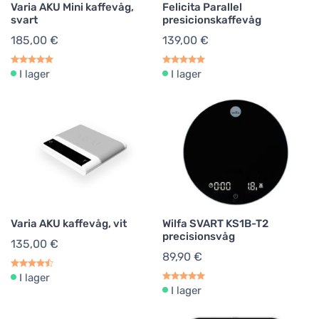
Varia AKU Mini kaffevåg,
Felicita Parallel
svart
presicionskaffevåg
185,00 €
139,00 €
I lager
I lager
Varia AKU kaffevåg, vit
Wilfa SVART KS1B-T2
precisionsvåg
135,00 €
89,90 €
I lager
I lager