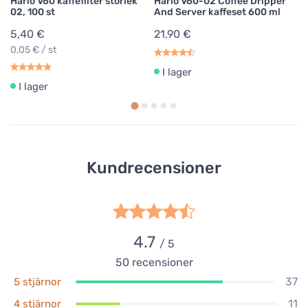
Hario V60 kaffefilter storlek
Hario V60-02 Coffee Dripper
02, 100 st
And Server kaffeset 600 ml
5,40 €
21,90 €
0,05 € / st
I lager
I lager
Kundrecensioner
4.7
/ 5
50
recensioner
37
5 stjärnor
11
4 stjärnor