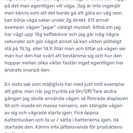
på det man egentligen vill väga. Jag är inte ingenjör
men känns som att det borde gå att göra en våg som
kan börja väga saker under 2g direkt. Ett annat
exempel: vågen "jagar" väldigt mycket. Alltså om jag
har vägt upp 15g kaffebönor och jag går iväg några
sekunder och gör något annat så kan vikten plötsligt
stå på 15,1g, eller 14,9. Står man och tittar på vågen ser
man hur den har svårt att bestämma sig och hur den
hoppar mellan olika vikter fastän inget egentligen har
ändrats ovanpå den.
En sista sak som möjligtvis har med just mitt exemplar
att göra, men när jag tryckte på On/Off/Tare andra
gången jag skulle använda vågen så flimrade displayen
till och visade en massa nonsens, sen stängde vågen
av sig och vägrade starta igen. Fick öppna
batteriluckan och ta ur / sätta i batterierna igen, då
startade den. Känns inte jättelovande för produktens