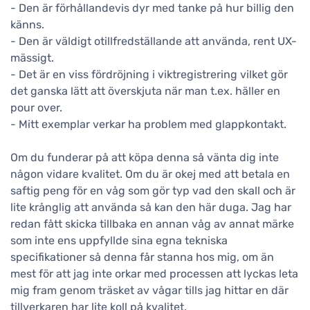
- Den är förhållandevis dyr med tanke på hur billig den
känns.
- Den är väldigt otillfredställande att använda, rent UX-
mässigt.
- Det är en viss fördröjning i viktregistrering vilket gör
det ganska lätt att överskjuta när man t.ex. häller en
pour over.
- Mitt exemplar verkar ha problem med glappkontakt.
Om du funderar på att köpa denna så vänta dig inte
någon vidare kvalitet. Om du är okej med att betala en
saftig peng för en våg som gör typ vad den skall och är
lite krånglig att använda så kan den här duga. Jag har
redan fått skicka tillbaka en annan våg av annat märke
som inte ens uppfyllde sina egna tekniska
specifikationer så denna får stanna hos mig, om än
mest för att jag inte orkar med processen att lyckas leta
mig fram genom träsket av vågar tills jag hittar en där
tillverkaren har lite koll på kvalitet.