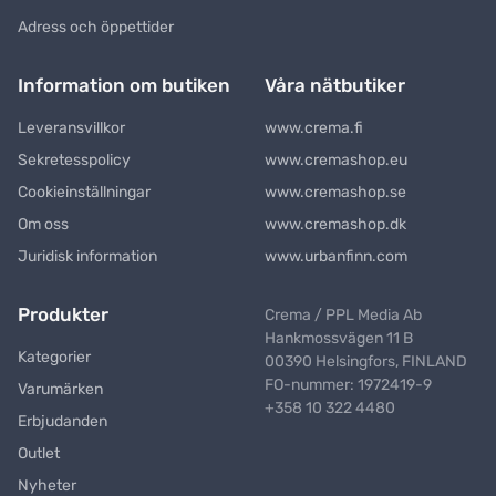
Adress och öppettider
Information om butiken
Våra nätbutiker
Leveransvillkor
www.crema.fi
Sekretesspolicy
www.cremashop.eu
Cookieinställningar
www.cremashop.se
Om oss
www.cremashop.dk
Juridisk information
www.urbanfinn.com
Produkter
Crema / PPL Media Ab
Hankmossvägen 11 B
Kategorier
00390 Helsingfors, FINLAND
FO-nummer: 1972419-9
Varumärken
+358 10 322 4480
Erbjudanden
Outlet
Nyheter