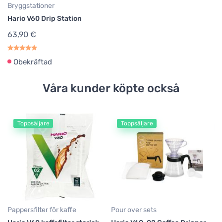
Bryggstationer
Hario V60 Drip Station
63,90 €
Obekräftad
Våra kunder köpte också
Toppsäljare
Toppsäljare
Po
Ha
va
4
Pappersfilter för kaffe
Pour over sets