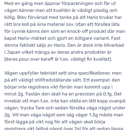
Med en gång man öppnar förpackningen och får ut
vågen känner man att kvalitén är väldigt plastig och
billig. Blev förvånad med tanke på att Hario brukar har
rätt bra koll på sina material osv. Utan att försöka låta
för cynisk känns den som en knock-off produkt där man
kapat Hario-märket och gjort en billigare variant. Fast
denna faktiskt säljs av Hario. Den är dock inte tillverkad
i Japan vilket många av deras andra produkter är
(deras pour over karaff är t.ex. väldigt fin kvalitet).
Vågen uppfyller tekniskt sett sina specifikationer, men
på ett väldigt otillfredställande sätt. Ett exempel: den
börjar inte registrera vikt förrän man kommit upp i
minst 2g. Fastän den skall ha en precision på 0,1g. Det
innebär att man t.ex. inte kan ställa en lätt kopp ovanpå
vågen, trycka Tare och sedan försöka väga något under
2g. Vill man väga något som säg väger 1,3g måste man
först lägga på vikt nog för att vågen skall börja
registrera vikt (alltså något över 2g) för att sedan lägga