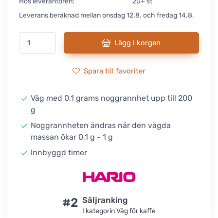
Hos leverantören:
20+ st
Leverans beräknad mellan onsdag 12.8. och fredag 14.8.
Lägg i korgen
Spara till favoriter
Våg med 0,1 grams noggrannhet upp till 200
g
Noggrannheten ändras när den vägda
massan ökar 0,1 g - 1 g
Innbyggd timer
#2
Säljranking
I kategorin Våg för kaffe