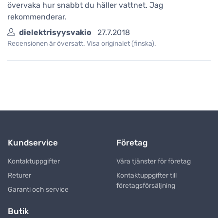
övervaka hur snabbt du häller vattnet. Jag
rekommenderar.
dielektrisyysvakio
27.7.2018
Recensionen är översatt. Visa originalet (finska).
Kundservice
Företag
Kontaktuppgifter
Våra tjänster för företag
Returer
Kontaktuppgifter till
företagsförsäljning
Garanti och service
Butik