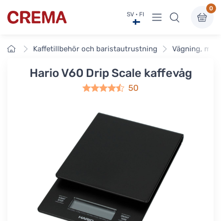
0
Visa undermeny
SV · FI
Crema
Framsidan
Kaffetillbehör och baristautrustning
Vägning, mätn
Hario V60 Drip Scale kaffevåg
50