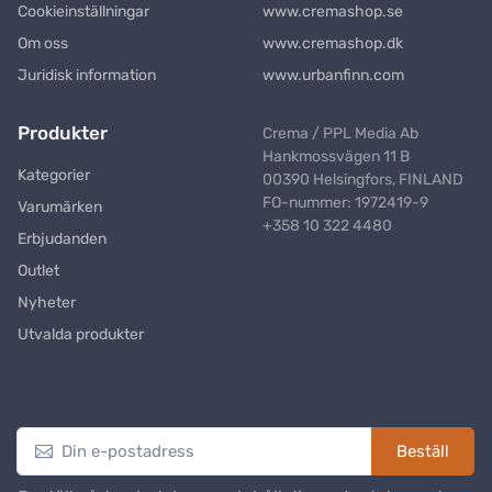
Cookieinställningar
www.cremashop.se
Om oss
www.cremashop.dk
Juridisk information
www.urbanfinn.com
Produkter
Crema / PPL Media Ab
Hankmossvägen 11 B
Kategorier
00390 Helsingfors, FINLAND
FO-nummer: 1972419-9
Varumärken
+358 10 322 4480
Erbjudanden
Outlet
Nyheter
Utvalda produkter
Nyhetsbrev
Beställ