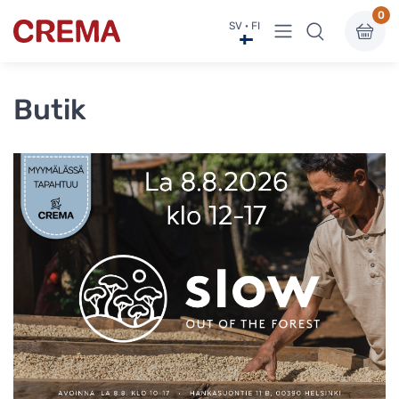
0
Visa undermeny
SV · FI
Crema
Butik