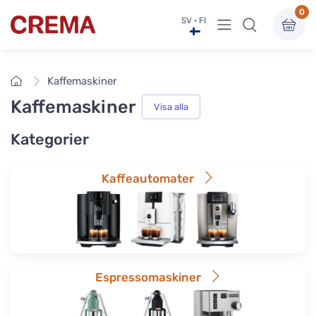
0
Visa undermeny
SV · FI
Crema
Framsidan
Kaffemaskiner
Kaffemaskiner
Visa alla
Kategorier
Kaffeautomater
Espressomaskiner