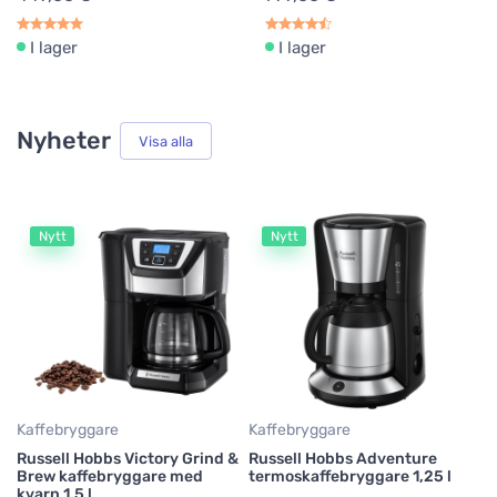
I lager
I lager
Nyheter
Visa alla
Nytt
Nytt
Ha
es
Sa
S
2
Kaffebryggare
Kaffebryggare
Russell Hobbs Victory Grind &
Russell Hobbs Adventure
Brew kaffebryggare med
termoskaffebryggare 1,25 l
kvarn 1,5 l