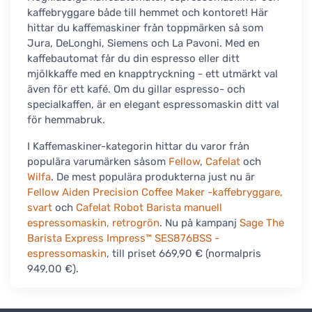
kaffebryggare både till hemmet och kontoret! Här
hittar du kaffemaskiner från toppmärken så som
Jura, DeLonghi, Siemens och La Pavoni. Med en
kaffebautomat får du din espresso eller ditt
mjölkkaffe med en knapptryckning - ett utmärkt val
även för ett kafé. Om du gillar espresso- och
specialkaffen, är en elegant espressomaskin ditt val
för hemmabruk.
I Kaffemaskiner-kategorin hittar du varor från
populära varumärken såsom
Fellow
,
Cafelat
och
Wilfa
. De mest populära produkterna just nu är
Fellow Aiden Precision Coffee Maker -kaffebryggare,
svart
och
Cafelat Robot Barista manuell
espressomaskin, retrogrön
. Nu på kampanj
Sage The
Barista Express Impress™ SES876BSS -
espressomaskin
, till priset 669,90 € (normalpris
949,00 €).