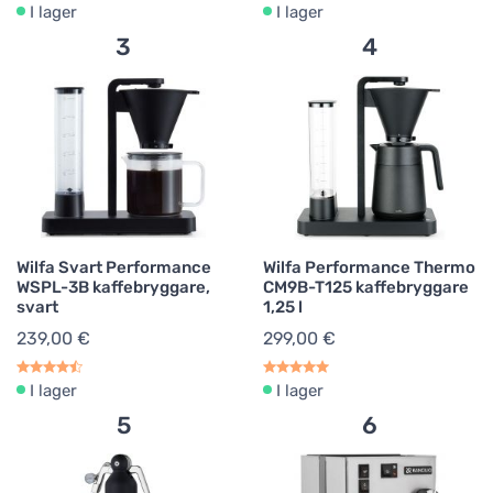
I lager
I lager
3
4
Wilfa Svart Performance
Wilfa Performance Thermo
WSPL-3B kaffebryggare,
CM9B-T125 kaffebryggare
svart
1,25 l
239,00 €
299,00 €
I lager
I lager
5
6