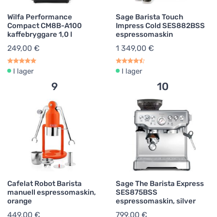
Wilfa Performance
Sage Barista Touch
Compact CM8B-A100
Impress Cold SES882BSS
kaffebryggare 1,0 l
espressomaskin
249,00 €
1 349,00 €
I lager
I lager
9
10
Cafelat Robot Barista
Sage The Barista Express
manuell espressomaskin,
SES875BSS
orange
espressomaskin, silver
449,00 €
799,00 €