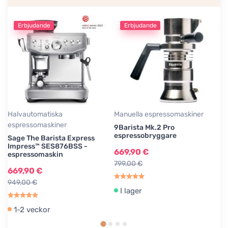
Erbjudande
Erbjudande
Halvautomatiska
Manuella espressomaskiner
Ju
espressomaskiner
9Barista Mk.2 Pro
Ju
espressobryggare
Pi
Sage The Barista Express
Impress™ SES876BSS -
669,90 €
7
espressomaskin
799,00 €
89
669,90 €
949,00 €
I lager
1-2 veckor