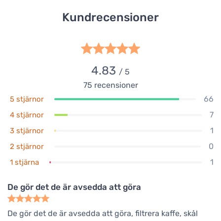
Kundrecensioner
4.83
/ 5
75
recensioner
66
5 stjärnor
7
4 stjärnor
1
3 stjärnor
0
2 stjärnor
1
1 stjärna
De gör det de är avsedda att göra
De gör det de är avsedda att göra, filtrera kaffe, skål