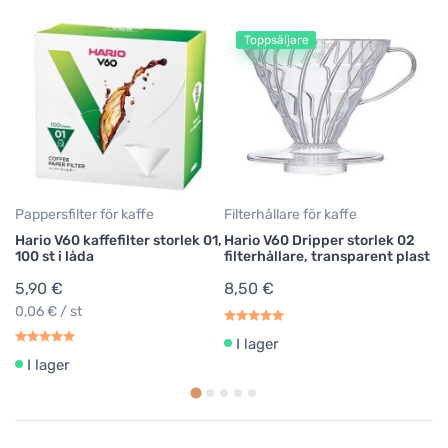
Toppsäljare
Se
Ha
ka
2
Pappersfilter för kaffe
Filterhållare för kaffe
Hario V60 kaffefilter storlek 01,
Hario V60 Dripper storlek 02
100 st i låda
filterhållare, transparent plast
5,90 €
8,50 €
0,06 € / st
I lager
I lager