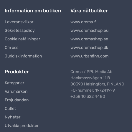
Information om butiken
Våra nätbutiker
Leveransvillkor
www.crema.fi
Sekretesspolicy
www.cremashop.eu
Cookieinställningar
www.cremashop.se
Om oss
www.cremashop.dk
Juridisk information
www.urbanfinn.com
Produkter
Crema / PPL Media Ab
Hankmossvägen 11 B
Kategorier
00390 Helsingfors, FINLAND
FO-nummer: 1972419-9
Varumärken
+358 10 322 4480
Erbjudanden
Outlet
Nyheter
Utvalda produkter