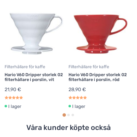
Filterhållare för kaffe
Filterhållare för kaffe
Fi
Hario V60 Dripper storlek 02
Hario V60 Dripper storlek 02
Ha
filterhållare i porslin, vit
filterhållare i porslin, röd
fi
21,90 €
28,90 €
8
I lager
I lager
Våra kunder köpte också