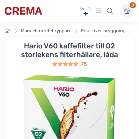
0
Visa undermeny
SV · FI
Crema
Framsidan
Manuella kaffebryggare
Pour over bryggning
P
Hario V60 kaffefilter till 02
storlekens filterhållare, låda
75