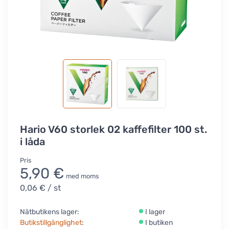
Hario V60 storlek 02 kaffefilter 100 st.
i låda
Pris
5,90 €
med moms
0,06 €
/ st
Nätbutikens lager:
I lager
Butikstillgänglighet
:
I butiken