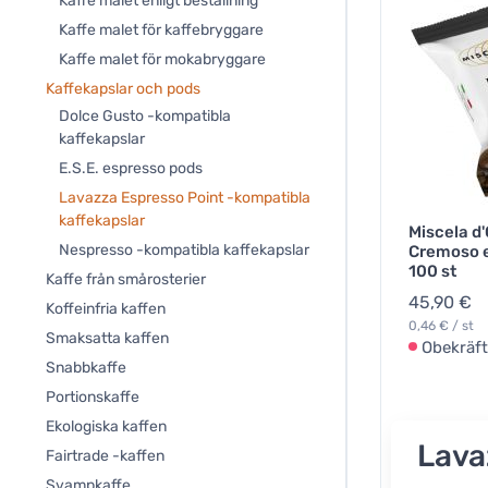
Kaffe malet enligt beställning
Kaffe malet för kaffebryggare
Kaffe malet för mokabryggare
Kaffekapslar och pods
Dolce Gusto -kompatibla
kaffekapslar
E.S.E. espresso pods
Lavazza Espresso Point -kompatibla
kaffekapslar
Miscela d
Nespresso -kompatibla kaffekapslar
Cremoso 
100 st
Kaffe från smårosterier
45,90 €
Koffeinfria kaffen
0,46 € / st
Smaksatta kaffen
Obekräf
Snabbkaffe
Portionskaffe
Ekologiska kaffen
Lava
Fairtrade -kaffen
Svampkaffe