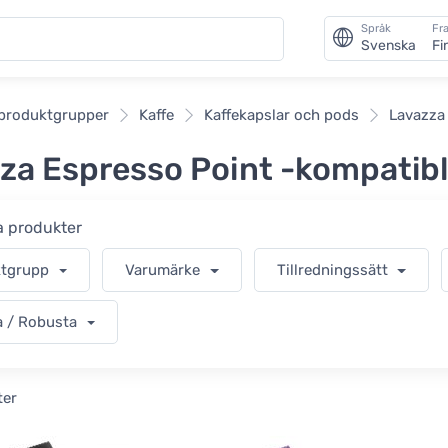
Språk
Fra
Svenska
Fi
an
 produktgrupper
Kaffe
Kaffekapslar och pods
Lavazza 
za Espresso Point -kompatibl
ra produkter
ktgrupp
Varumärke
Tillredningssätt
a / Robusta
ter