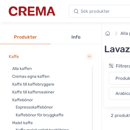
Sök produkter
Crema
Framsid
Alla
Produkter
Info
Lavaz
Kaffe
Filtre
Alla kaffen
Cremas egna kaffen
Produ
Kaffe till kaffebryggare
Kaffe till kaffemaskiner
Arabic
Kaffebönor
Espressokaffebönor
Kaffebönor för bryggkaffe
2 produk
Malet kaffe