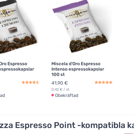
'Oro Espresso
Miscela d'Oro Espresso
espressokapslar
Intenso espressokapslar
100 st
41,90 €
0,42 € / st
tad
Obekräftad
zza Espresso Point -kompatibla k