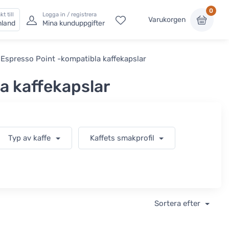
0
kt till
Logga in / registrera
Varukorgen
nland
Mina kunduppgifter
Espresso Point -kompatibla kaffekapslar
a kaffekapslar
Typ av kaffe
Kaffets smakprofil
Sortera efter