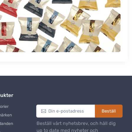
ukter
Nyhetsbrev
orier
Beställ
märken
Beställ vårt nyhetsbrev, och håll dig
danden
up to date med nyheter och