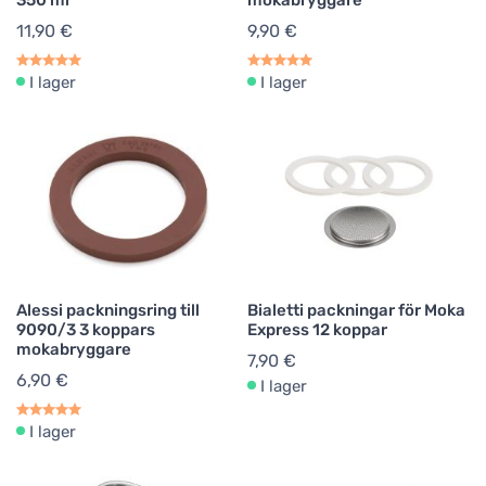
350 ml
mokabryggare
11,90 €
9,90 €
I lager
I lager
Alessi packningsring till
Bialetti packningar för Moka
9090/3 3 koppars
Express 12 koppar
mokabryggare
7,90 €
6,90 €
I lager
I lager