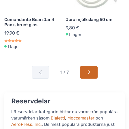
Comandante Bean Jar 4
Jura mjölkslang 50 cm
Pack, brunt glas
9,80 €
19,90 €
I lager
I lager
1 / 7
Reservdelar
I Reservdelar-kategorin hittar du varor från populära
varumärken såsom
Bialetti
,
Moccamaster
och
AeroPress, Inc.
. De mest populära produkterna just