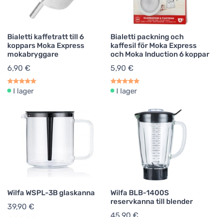
Bialetti kaffetratt till 6
Bialetti packning och
koppars Moka Express
kaffesil för Moka Express
mokabryggare
och Moka Induction 6 koppar
6,90 €
5,90 €
I lager
I lager
Wilfa WSPL-3B glaskanna
Wilfa BLB-1400S
reservkanna till blender
39,90 €
45,90 €