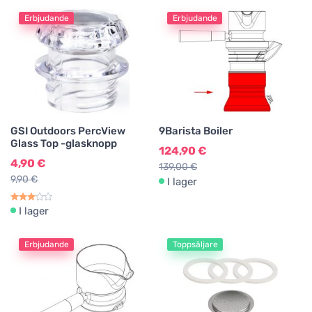
Erbjudande
Erbjudande
GSI Outdoors PercView
9Barista Boiler
Glass Top -glasknopp
124,90 €
4,90 €
139,00 €
9,90 €
I lager
I lager
Erbjudande
Toppsäljare