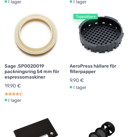
I lager
I lager
Toppsäljare
Sage .SP0020019
AeroPress hållare för
packningsring 54 mm för
filterpapper
espressomaskiner
9,90 €
19,90 €
I lager
I lager