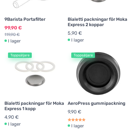
9Barista Portafilter
Bialetti packningar för Moka
Express 2 koppar
99,90 €
5,90 €
119,90 €
I lager
I lager
Toppsäljare
Toppsäljare
Bialetti packningar för Moka
AeroPress gummipackning
Express 1 kopp
9,90 €
4,90 €
I lager
I lager