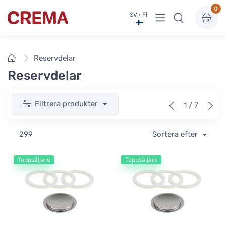
0
Visa undermeny
SV · FI
Crema
Framsidan
Reservdelar
Reservdelar
Filtrera produkter
1 / 7
299
Sortera efter
Toppsäljare
Toppsäljare