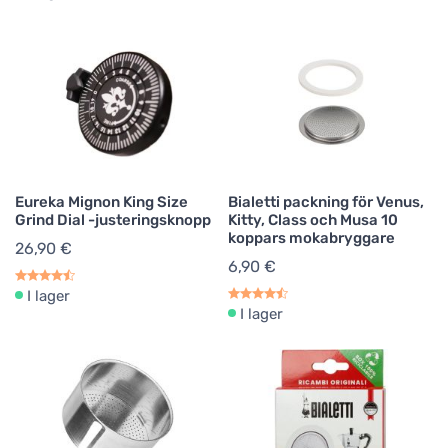
Eureka Mignon King Size
Bialetti packning för Venus,
Grind Dial -justeringsknopp
Kitty, Class och Musa 10
koppars mokabryggare
26,90 €
6,90 €
I lager
I lager