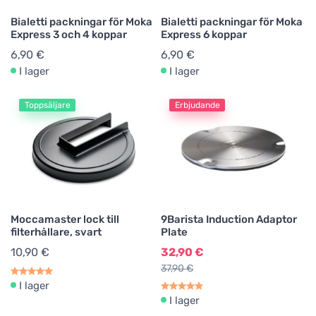
Bialetti packningar för Moka
Bialetti packningar för Moka
Express 3 och 4 koppar
Express 6 koppar
6,90 €
6,90 €
I lager
I lager
Toppsäljare
Erbjudande
Moccamaster lock till
9Barista Induction Adaptor
filterhållare, svart
Plate
10,90 €
32,90 €
37,90 €
I lager
I lager