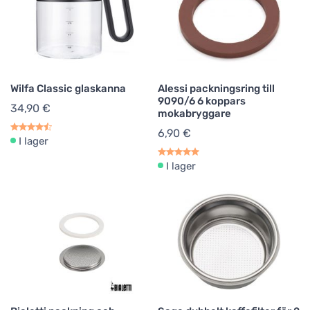
Wilfa Classic glaskanna
Alessi packningsring till
9090/6 6 koppars
34,90 €
mokabryggare
6,90 €
I lager
I lager