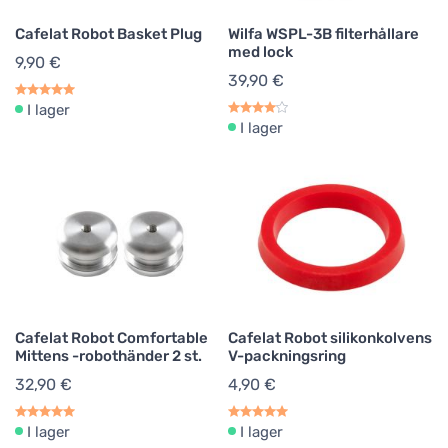
Cafelat Robot Basket Plug
Wilfa WSPL-3B filterhållare
med lock
9,90 €
39,90 €
I lager
I lager
Cafelat Robot Comfortable
Cafelat Robot silikonkolvens
Mittens -robothänder 2 st.
V-packningsring
32,90 €
4,90 €
I lager
I lager