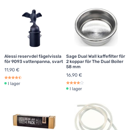
Alessi reservdel fågelvissla
Sage Dual Wall kaffefilter för
för 9093 vattenpanna, svart
2 koppar för The Dual Boiler
58 mm
11,90 €
16,90 €
I lager
I lager