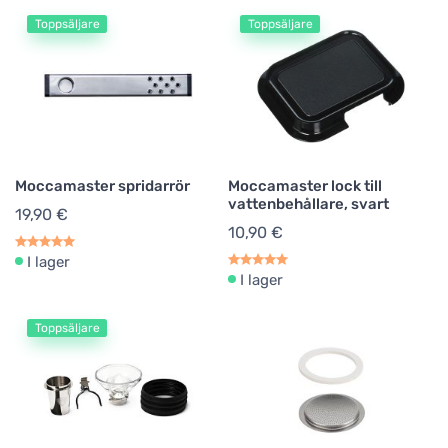
Toppsäljare
Toppsäljare
Moccamaster spridarrör
Moccamaster lock till
vattenbehållare, svart
19,90 €
10,90 €
I lager
I lager
Toppsäljare