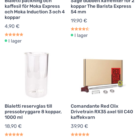
Bialetti packning och
Sage dubbelt kaffefilter för 2
kaffesil för Moka Express
koppar The Barista Express
och Moka Induction 3 och 4
54 mm
koppar
19,90 €
4,90 €
I lager
I lager
Bialetti reservglas till
Comandante Red Clix
pressobryggare 8 koppar,
Drivetrain RX35 axel till C40
1000 ml
kaffekvarn
18,90 €
39,90 €