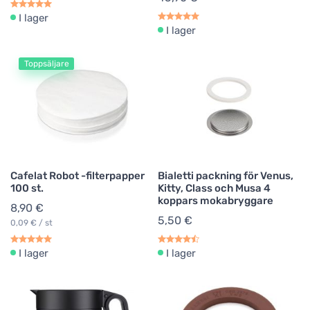
I lager
I lager
Toppsäljare
Cafelat Robot -filterpapper
Bialetti packning för Venus,
100 st.
Kitty, Class och Musa 4
koppars mokabryggare
8,90 €
5,50 €
0,09 € / st
I lager
I lager