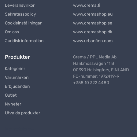
Leveransvillkor
www.crema.fi
Sekretesspolicy
www.cremashop.eu
Cookieinställningar
www.cremashop.se
Om oss
www.cremashop.dk
Juridisk information
www.urbanfinn.com
Produkter
Crema / PPL Media Ab
Hankmossvägen 11 B
Kategorier
00390 Helsingfors, FINLAND
FO-nummer: 1972419-9
Varumärken
+358 10 322 4480
Erbjudanden
Outlet
Nyheter
Utvalda produkter
Nyhetsbrev