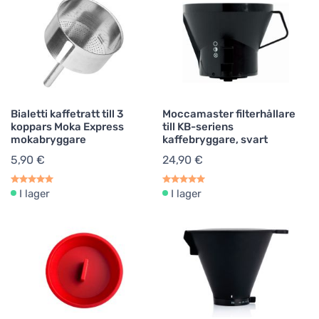
Bialetti kaffetratt till 3
Moccamaster filterhållare
koppars Moka Express
till KB-seriens
mokabryggare
kaffebryggare, svart
5,90 €
24,90 €
I lager
I lager