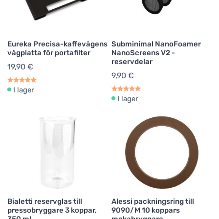
Eureka Precisa-kaffevågens
Subminimal NanoFoamer
vågplatta för portafilter
NanoScreens V2 -
reservdelar
19,90 €
9,90 €
I lager
I lager
Bialetti reservglas till
Alessi packningsring till
pressobryggare 3 koppar,
9090/M 10 koppars