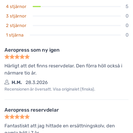
5
4 stjärnor
0
3 stjärnor
0
2 stjärnor
0
1 stjärna
Aeropress som ny igen
Härligt att det finns reservdelar. Den förra höll också i
närmare tio år.
H.M.
28.3.2026
Recensionen är översatt. Visa originalet (finska).
Aeropress reservdelar
Fantastiskt att jag hittade en ersättningskolv, den
gamla höll i 7 år.