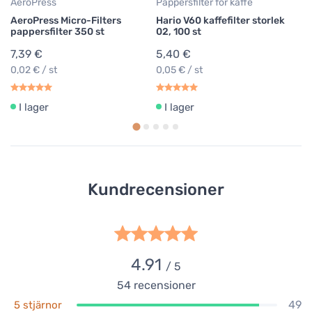
AeroPress
Pappersfilter för kaffe
AeroPress Micro-Filters
Hario V60 kaffefilter storlek
pappersfilter 350 st
02, 100 st
7,39 €
5,40 €
0,02 € / st
0,05 € / st
I lager
I lager
Kundrecensioner
4.91
/ 5
54
recensioner
49
5 stjärnor