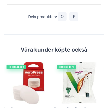
Dela produkten:
Våra kunder köpte också
Toppsäljare
Toppsäljare
Ae
Ae
ka
3