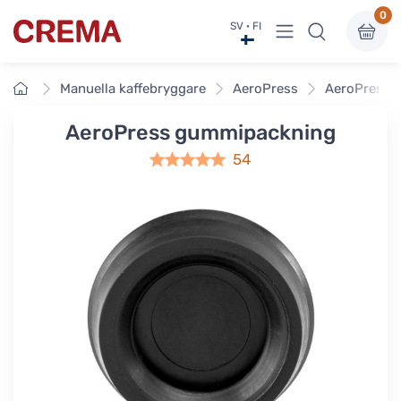
0
Visa undermeny
SV · FI
Crema
Framsidan
Manuella kaffebryggare
AeroPress
AeroPress 
AeroPress gummipackning
54