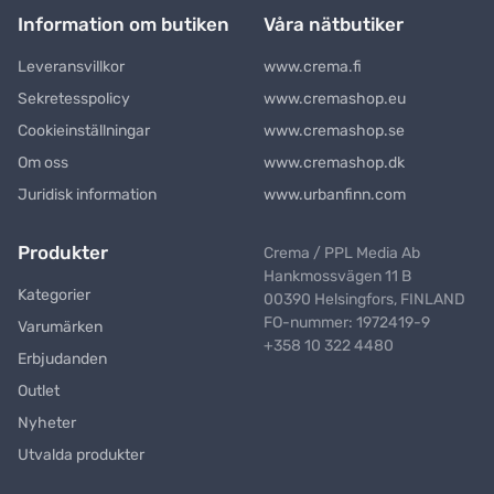
Information om butiken
Våra nätbutiker
Leveransvillkor
www.crema.fi
Sekretesspolicy
www.cremashop.eu
Cookieinställningar
www.cremashop.se
Om oss
www.cremashop.dk
Juridisk information
www.urbanfinn.com
Produkter
Crema / PPL Media Ab
Hankmossvägen 11 B
Kategorier
00390 Helsingfors, FINLAND
FO-nummer: 1972419-9
Varumärken
+358 10 322 4480
Erbjudanden
Outlet
Nyheter
Utvalda produkter