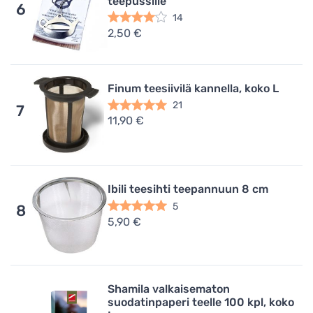
teepussille
6
14
2,50 €
Finum teesiivilä kannella, koko L
21
7
11,90 €
Ibili teesihti teepannuun 8 cm
5
8
5,90 €
Shamila valkaisematon
suodatinpaperi teelle 100 kpl, koko