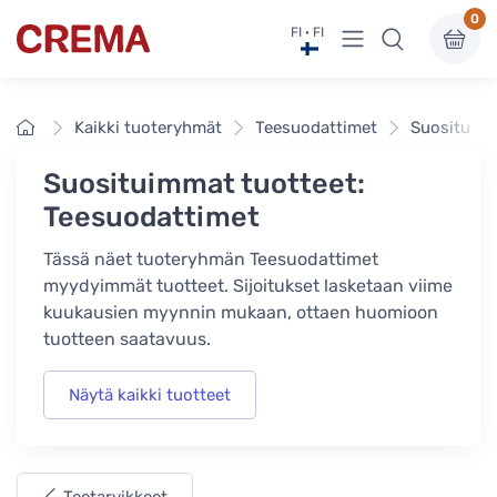
0
Näytä valikko
FI · FI
Crema
Etusivu
Kaikki tuoteryhmät
Teesuodattimet
Suosituimm
Suosituimmat tuotteet:
Teesuodattimet
Tässä näet tuoteryhmän Teesuodattimet
myydyimmät tuotteet. Sijoitukset lasketaan viime
kuukausien myynnin mukaan, ottaen huomioon
tuotteen saatavuus.
Näytä kaikki tuotteet