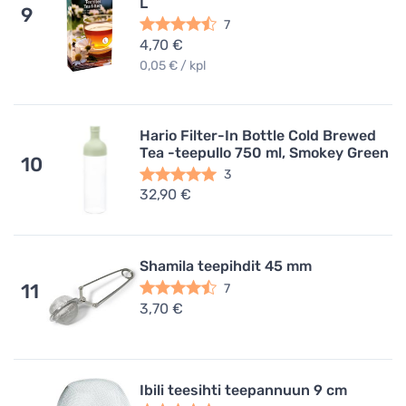
L
9
7
4,70 €
0,05 € / kpl
Hario Filter-In Bottle Cold Brewed
Tea -teepullo 750 ml, Smokey Green
10
3
32,90 €
Shamila teepihdit 45 mm
11
7
3,70 €
Ibili teesihti teepannuun 9 cm