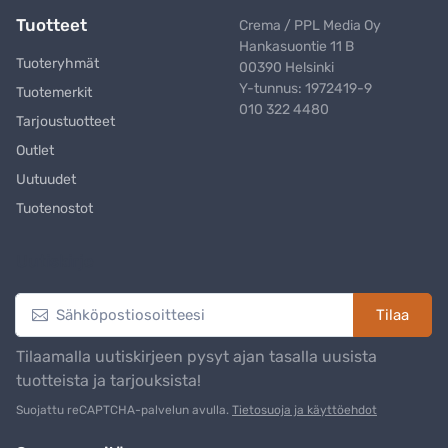
Tuotteet
Crema / PPL Media Oy
Hankasuontie 11 B
Tuoteryhmät
00390 Helsinki
Y-tunnus: 1972419-9
Tuotemerkit
010 322 4480
Tarjoustuotteet
Outlet
Uutuudet
Tuotenostot
Uutiskirje
Tilaa
Tilaamalla uutiskirjeen pysyt ajan tasalla uusista
tuotteista ja tarjouksista!
Suojattu reCAPTCHA-palvelun avulla.
Tietosuoja ja käyttöehdot