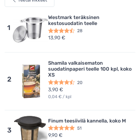
Teetarvikkeet
Westmark teräksinen
kestosuodatin teelle
1
28
13,90 €
Shamila valkaisematon
suodatinpaperi teelle 100 kpl, koko
XS
2
20
3,90 €
0,04 € / kpl
Finum teesiivilä kannella, koko M
51
3
9,90 €