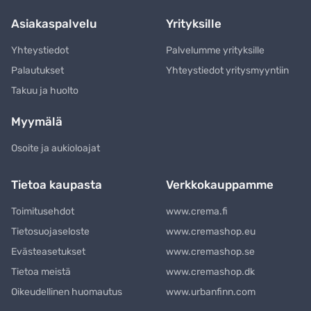
Asiakaspalvelu
Yrityksille
Yhteystiedot
Palvelumme yrityksille
Palautukset
Yhteystiedot yritysmyyntiin
Takuu ja huolto
Myymälä
Osoite ja aukioloajat
Tietoa kaupasta
Verkkokauppamme
Toimitusehdot
www.crema.fi
Tietosuojaseloste
www.cremashop.eu
Evästeasetukset
www.cremashop.se
Tietoa meistä
www.cremashop.dk
Oikeudellinen huomautus
www.urbanfinn.com