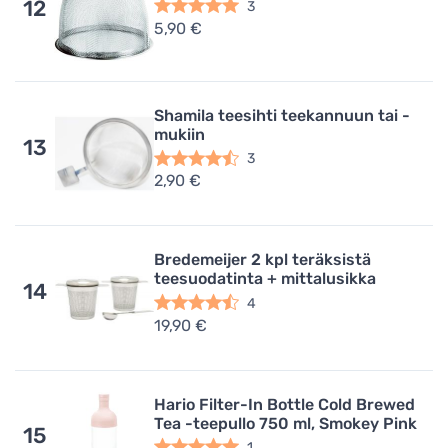
12
3
5,90 €
Shamila teesihti teekannuun tai -
mukiin
13
3
2,90 €
Bredemeijer 2 kpl teräksistä
teesuodatinta + mittalusikka
14
4
19,90 €
Hario Filter-In Bottle Cold Brewed
Tea -teepullo 750 ml, Smokey Pink
15
1