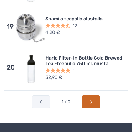
Shamila teepallo alustalla
19
12
4,20 €
Hario Filter-In Bottle Cold Brewed
Tea -teepullo 750 ml, musta
20
1
32,90 €
1 / 2