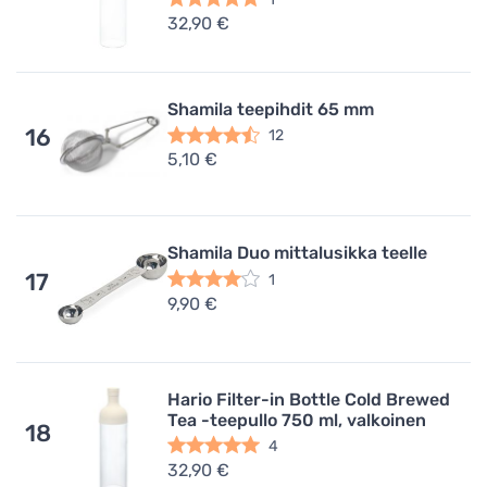
32,90 €
Shamila teepihdit 65 mm
16
12
5,10 €
Shamila Duo mittalusikka teelle
17
1
9,90 €
Hario Filter-in Bottle Cold Brewed
Tea -teepullo 750 ml, valkoinen
18
4
32,90 €