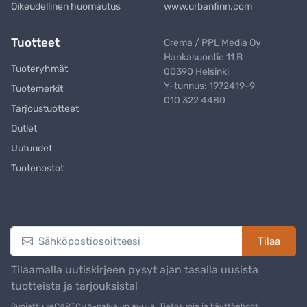
Oikeudellinen huomautus
www.urbanfinn.com
Tuotteet
Crema / PPL Media Oy
Hankasuontie 11 B
Tuoteryhmät
00390 Helsinki
Y-tunnus: 1972419-9
Tuotemerkit
010 322 4480
Tarjoustuotteet
Outlet
Uutuudet
Tuotenostot
Uutiskirje
Tilaa
Tilaamalla uutiskirjeen pysyt ajan tasalla uusista
tuotteista ja tarjouksista!
Suojattu reCAPTCHA-palvelun avulla.
Tietosuoja ja käyttöehdot