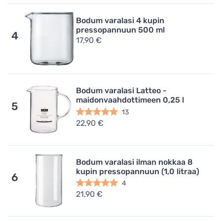
Bodum varalasi 4 kupin
pressopannuun 500 ml
4
17,90 €
Bodum varalasi Latteo -
maidonvaahdottimeen 0,25 l
5
13
22,90 €
Bodum varalasi ilman nokkaa 8
kupin pressopannuun (1,0 litraa)
6
4
21,90 €