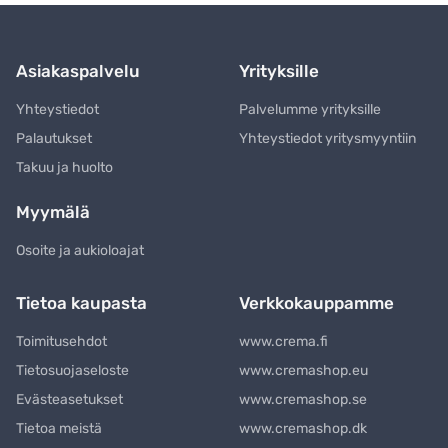
Asiakaspalvelu
Yrityksille
Yhteystiedot
Palvelumme yrityksille
Palautukset
Yhteystiedot yritysmyyntiin
Takuu ja huolto
Myymälä
Osoite ja aukioloajat
Tietoa kaupasta
Verkkokauppamme
Toimitusehdot
www.crema.fi
Tietosuojaseloste
www.cremashop.eu
Evästeasetukset
www.cremashop.se
Tietoa meistä
www.cremashop.dk