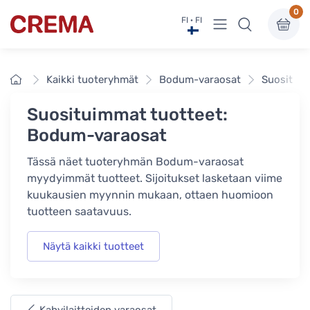
0
Näytä valikko
FI · FI
Crema
Etusivu
Kaikki tuoteryhmät
Bodum-varaosat
Suosituim
Suosituimmat tuotteet:
Bodum-varaosat
Tässä näet tuoteryhmän Bodum-varaosat
myydyimmät tuotteet. Sijoitukset lasketaan viime
kuukausien myynnin mukaan, ottaen huomioon
tuotteen saatavuus.
Näytä kaikki tuotteet