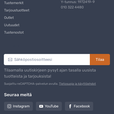
Y-tunnus: 1972419-9
Tuotemerkit
010 322 4480
Tarjoustuotteet
Outlet
Uutuudet
Tuotenostot
Uutiskirje
Tilaa
Tilaamalla uutiskirjeen pysyt ajan tasalla uusista
tuotteista ja tarjouksista!
Suojattu reCAPTCHA-palvelun avulla.
Tietosuoja ja käyttöehdot
Seuraa meitä
Instagram
YouTube
Facebook