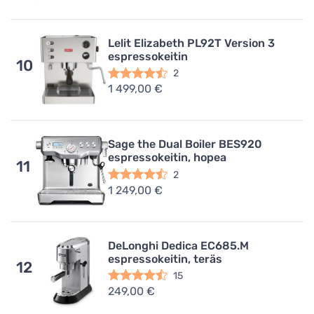
Lelit Elizabeth PL92T Version 3
espressokeitin
10
2
1 499,00 €
Sage the Dual Boiler BES920
espressokeitin, hopea
11
2
1 249,00 €
DeLonghi Dedica EC685.M
espressokeitin, teräs
12
15
249,00 €