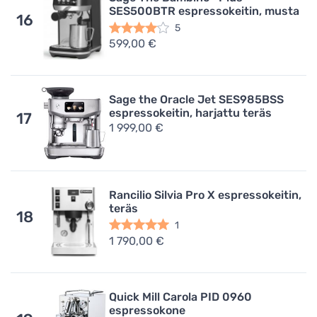
SES500BTR espressokeitin, musta
16
5
599,00 €
Sage the Oracle Jet SES985BSS
espressokeitin, harjattu teräs
17
1 999,00 €
Rancilio Silvia Pro X espressokeitin,
teräs
18
1
1 790,00 €
Quick Mill Carola PID 0960
espressokone