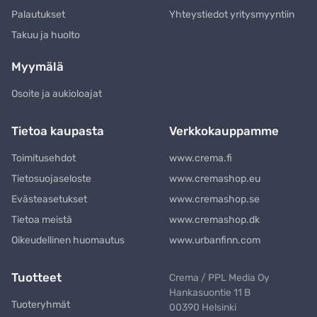
Palautukset
Yhteystiedot yritysmyyntiin
Takuu ja huolto
Myymälä
Osoite ja aukioloajat
Tietoa kaupasta
Verkkokauppamme
Toimitusehdot
www.crema.fi
Tietosuojaseloste
www.cremashop.eu
Evästeasetukset
www.cremashop.se
Tietoa meistä
www.cremashop.dk
Oikeudellinen huomautus
www.urbanfinn.com
Tuotteet
Crema / PPL Media Oy
Hankasuontie 11 B
Tuoteryhmät
00390 Helsinki