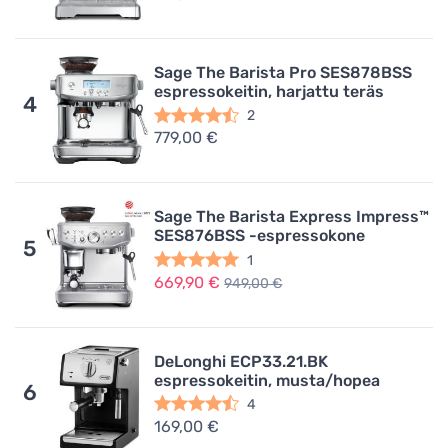
Sage The Barista Pro SES878BSS
espressokeitin, harjattu teräs
4
2
779,00 €
Sage The Barista Express Impress™
SES876BSS -espressokone
5
1
669,90 €
949,00 €
DeLonghi ECP33.21.BK
espressokeitin, musta/hopea
6
4
169,00 €