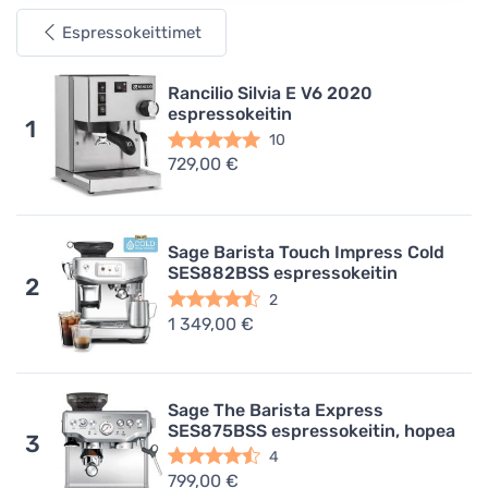
Espressokeittimet
Rancilio Silvia E V6 2020
espressokeitin
1
10
729,00 €
Sage Barista Touch Impress Cold
SES882BSS espressokeitin
2
2
1 349,00 €
Sage The Barista Express
SES875BSS espressokeitin, hopea
3
4
799,00 €