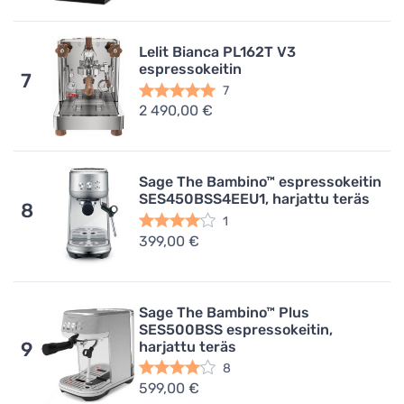
Lelit Bianca PL162T V3
espressokeitin
7
7
2 490,00 €
Sage The Bambino™ espressokeitin
SES450BSS4EEU1, harjattu teräs
8
1
399,00 €
Sage The Bambino™ Plus
SES500BSS espressokeitin,
harjattu teräs
9
8
599,00 €