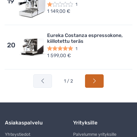
19
1
1 149,00 €
Eureka Costanza espressokone,
kiillotettu teräs
20
1
1 599,00 €
1 / 2
Asiakaspalvelu
Yrityksille
Yhteystiedot
Palvelumme yrityksille