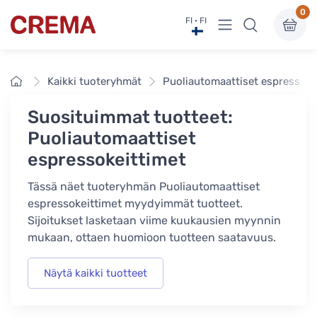
0
Näytä valikko
FI · FI
Crema
Etusivu
Kaikki tuoteryhmät
Puoliautomaattiset espressoke
Suosituimmat tuotteet:
Puoliautomaattiset
espressokeittimet
Tässä näet tuoteryhmän Puoliautomaattiset
espressokeittimet myydyimmät tuotteet.
Sijoitukset lasketaan viime kuukausien myynnin
mukaan, ottaen huomioon tuotteen saatavuus.
Näytä kaikki tuotteet