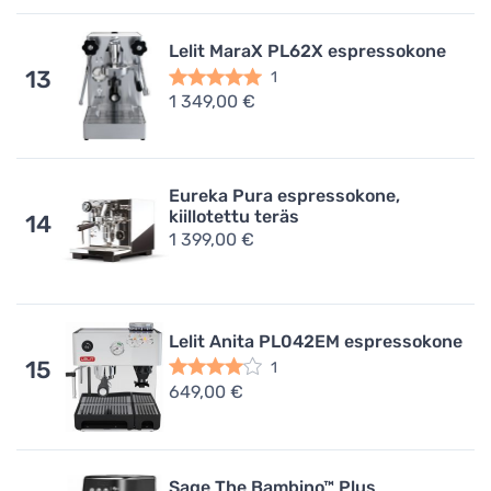
Lelit MaraX PL62X espressokone
13
1
1 349,00 €
Eureka Pura espressokone,
kiillotettu teräs
14
1 399,00 €
Lelit Anita PL042EM espressokone
15
1
649,00 €
Sage The Bambino™ Plus