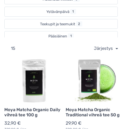
Ystävänpäivä
1
Teekupit ja teemukit
2
Pääsiäinen
1
15
Järjestys
Vihreä tee
4
Moya Matcha Organic Daily
Moya Matcha Organic
vihreä tee 100 g
Traditional vihreä tee 50 g
32,90 €
29,90 €