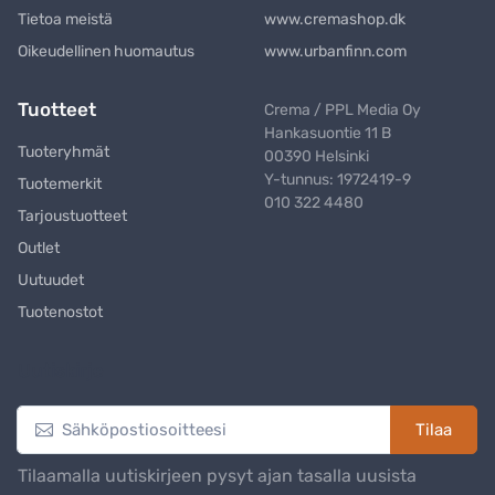
Tietoa meistä
www.cremashop.dk
Oikeudellinen huomautus
www.urbanfinn.com
Tuotteet
Crema / PPL Media Oy
Hankasuontie 11 B
Tuoteryhmät
00390 Helsinki
Y-tunnus: 1972419-9
Tuotemerkit
010 322 4480
Tarjoustuotteet
Outlet
Uutuudet
Tuotenostot
Uutiskirje
Tilaa
Tilaamalla uutiskirjeen pysyt ajan tasalla uusista