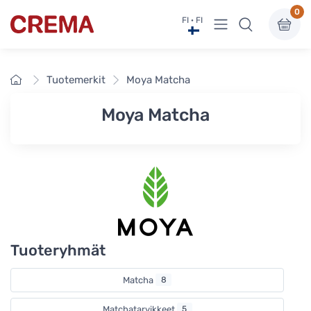
0
Näytä valikko
FI · FI
Crema
Etusivu
Tuotemerkit
Moya Matcha
Moya Matcha
Tuoteryhmät
Matcha
8
Matchatarvikkeet
5