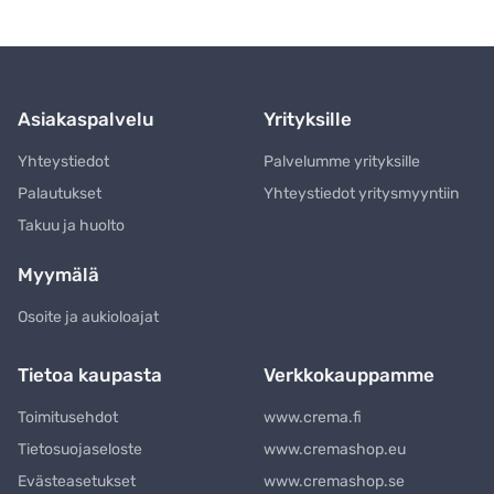
Asiakaspalvelu
Yrityksille
Yhteystiedot
Palvelumme yrityksille
Palautukset
Yhteystiedot yritysmyyntiin
Takuu ja huolto
Myymälä
Osoite ja aukioloajat
Tietoa kaupasta
Verkkokauppamme
Toimitusehdot
www.crema.fi
Tietosuojaseloste
www.cremashop.eu
Evästeasetukset
www.cremashop.se