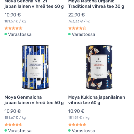
Moya Sencha No. 21
Moya Matcha Organic
japanilainen vihreä tee 60 g
Traditional vihreä tee 30 g
10,90 €
22,90 €
181,67 € / kg
763,33 € / kg
Varastossa
Varastossa
Moya Genmaicha
Moya Kukicha japanilainen
japanilainen vihreä tee 60 g
vihreä tee 60 g
10,90 €
10,90 €
181,67 € / kg
181,67 € / kg
Varastossa
Varastossa