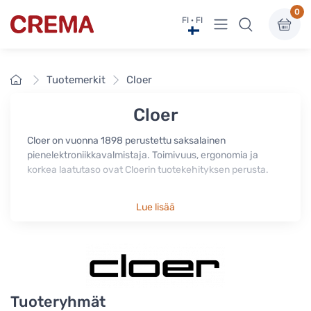
0
Näytä valikko
FI · FI
Crema
Etusivu
Tuotemerkit
Cloer
Cloer
Cloer on vuonna 1898 perustettu saksalainen
pienelektroniikkavalmistaja. Toimivuus, ergonomia ja
korkea laatutaso ovat Cloerin tuotekehityksen perusta.
Lue lisää
Tuoteryhmät