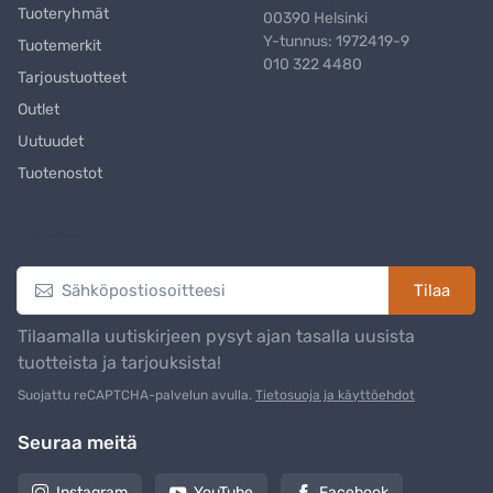
Tuoteryhmät
00390 Helsinki
Y-tunnus: 1972419-9
Tuotemerkit
010 322 4480
Tarjoustuotteet
Outlet
Uutuudet
Tuotenostot
Uutiskirje
Tilaa
Tilaamalla uutiskirjeen pysyt ajan tasalla uusista
tuotteista ja tarjouksista!
Suojattu reCAPTCHA-palvelun avulla.
Tietosuoja ja käyttöehdot
Seuraa meitä
Instagram
YouTube
Facebook