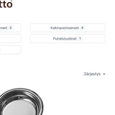
ineet
2
Kalkinpoistoaineet
4
Puhdistusliinat
1
Järjestys