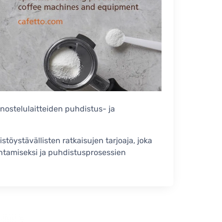
nostelulaitteiden puhdistus- ja
töystävällisten ratkaisujen tarjoaja, joka
antamiseksi ja puhdistusprosessien