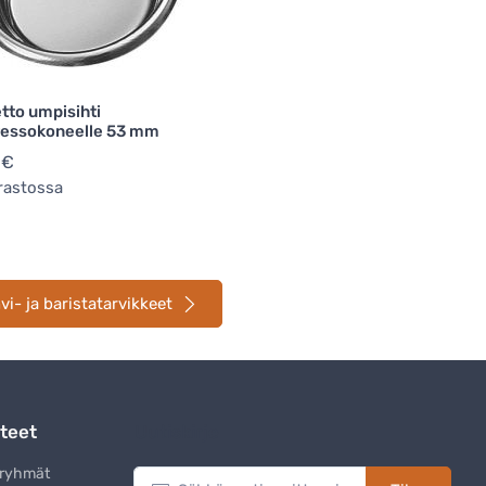
tto umpisihti
ressokoneelle 53 mm
 €
rastossa
i- ja baristatarvikkeet
teet
Uutiskirje
eryhmät