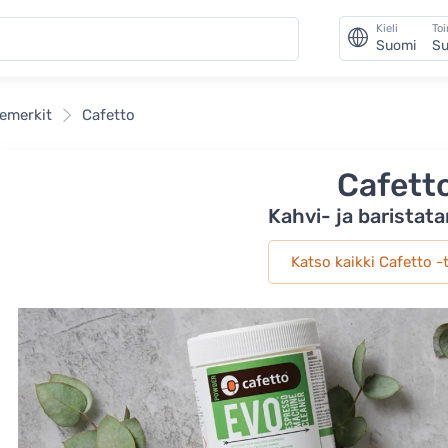
Kieli
To
Suomi
Su
emerkit
Cafetto
Cafett
Kahvi- ja baristat
Katso kaikki Cafetto -