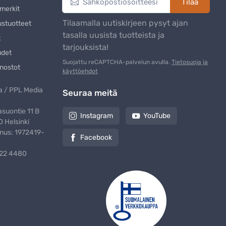
Tilaa
merkit
Tilaamalla uutiskirjeen pysyt ajan
ustuotteet
tasalla uusista tuotteista ja
t
tarjouksista!
udet
Suojattu reCAPTCHA-palvelun avulla.
Tietosuoja ja
nostot
käyttöehdot
 / PPL Media
Seuraa meitä
suontie 11 B
Instagram
YouTube
 Helsinki
nus: 1972419-
Facebook
322 4480