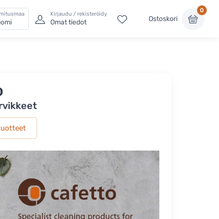
0
imitusmaa
Kirjaudu / rekisteröidy
Ostoskori
omi
Omat tiedot
o
arvikkeet
tuotteet