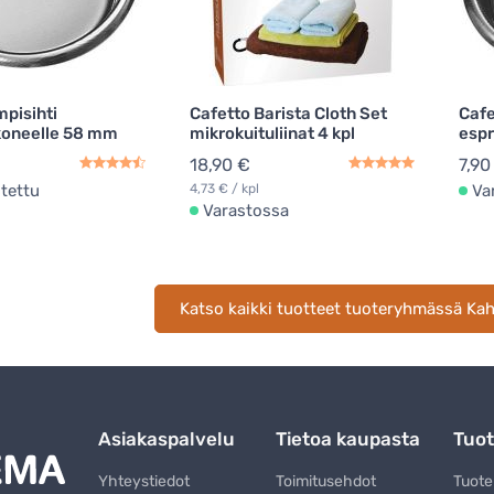
mpisihti
Cafetto Barista Cloth Set
Cafe
koneelle 58 mm
mikrokuituliinat 4 kpl
esp
18,90 €
7,90
stettu
4,73 € / kpl
Va
Varastossa
Katso kaikki tuotteet tuoteryhmässä Kahv
Asiakaspalvelu
Tietoa kaupasta
Tuot
Yhteystiedot
Toimitusehdot
Tuot