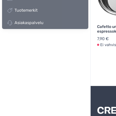
Tuotemerkit
Asiakaspalvelu
Cafetto u
espresso
7,90 €
Ei vahvi