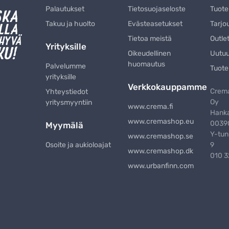
Palautukset
Tietosuojaseloste
Tuote
Takuu ja huolto
Evästeasetukset
Tarjo
Tietoa meistä
Outle
Yrityksille
Oikeudellinen
Uutu
huomautus
Palvelumme
Tuote
yrityksille
Verkkokauppamme
Crema
Yhteystiedot
Oy
yritysmyyntiin
www.crema.fi
Hanka
www.cremashop.eu
00390
Myymälä
Y-tun
www.cremashop.se
Osoite ja aukioloajat
9
www.cremashop.dk
010 
www.urbanfinn.com