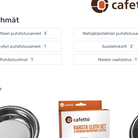
yhmät
itteen puhdistusaineet
5
Maitojärjestelmän puhdistusa
yllyn puhdistusaineet
1
Suodatinkorit
2
Puhdistusliinat
1
Maidon vaahdotus
1
a