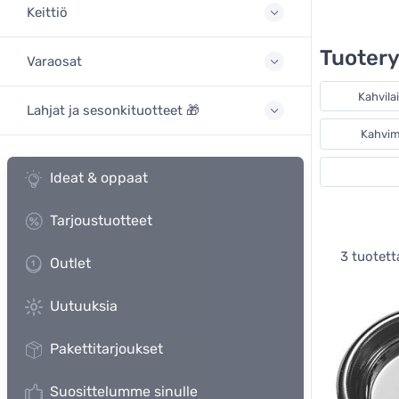
Keittiö
Tuoter
Varaosat
Kahvila
Lahjat ja sesonkituotteet 🎁
Kahvim
Ideat & oppaat
Tarjoustuotteet
3 tuotett
Outlet
Uutuuksia
Pakettitarjoukset
Suosittelumme sinulle