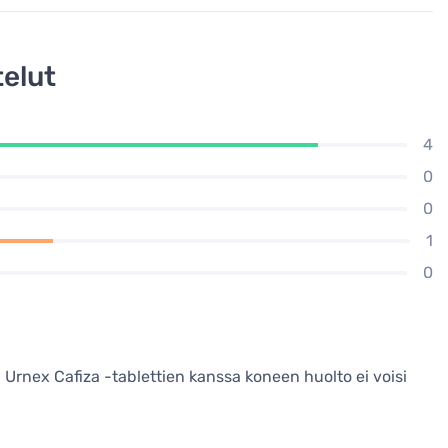
elut
4
0
0
1
0
 Urnex Cafiza -tablettien kanssa koneen huolto ei voisi