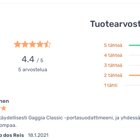
Tuotearvost
5 tähteä
4 tähteä
4.4
/ 5
3 tähteä
5
arvostelua
2 tähteä
1 tähti
inen
 täydellisesti Gaggia Classic -portasuodattimeeni, ja yhdessä
pompaa.
o dos Reis
18.1.2021