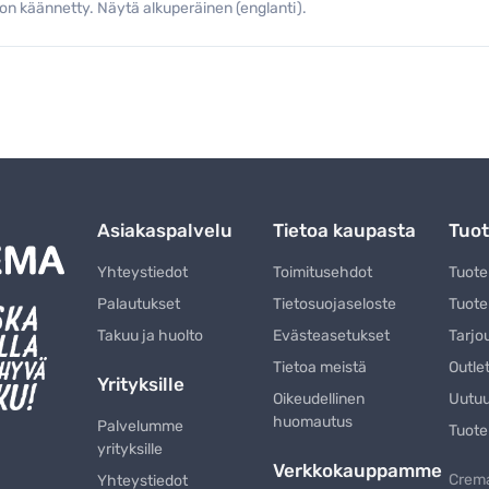
on käännetty. Näytä alkuperäinen (englanti).
Asiakaspalvelu
Tietoa kaupasta
Tuot
Yhteystiedot
Toimitusehdot
Tuot
Palautukset
Tietosuojaseloste
Tuote
Takuu ja huolto
Evästeasetukset
Tarjo
Tietoa meistä
Outle
Yrityksille
Oikeudellinen
Uutu
huomautus
Palvelumme
Tuote
yrityksille
Verkkokauppamme
Crema
Yhteystiedot