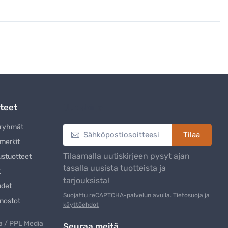
teet
Uutiskirje
eryhmät
Tilaa
merkit
Tilaamalla uutiskirjeen pysyt ajan
ustuotteet
tasalla uusista tuotteista ja
t
tarjouksista!
udet
Suojattu reCAPTCHA-palvelun avulla.
Tietosuoja ja
nostot
käyttöehdot
 / PPL Media
Seuraa meitä