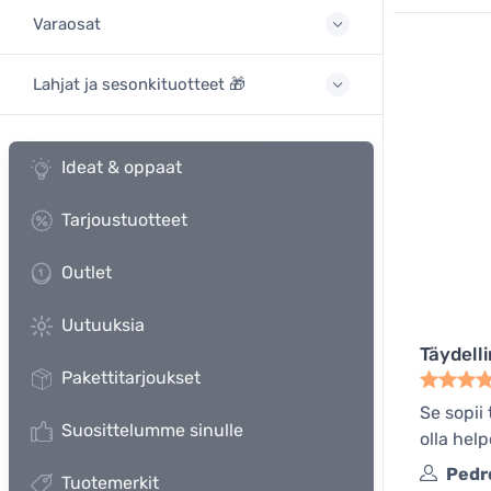
Varaosat
Lahjat ja sesonkituotteet 🎁
Ideat & oppaat
Tarjoustuotteet
Outlet
Uutuuksia
Täydell
Pakettitarjoukset
Se sopii
Suosittelumme sinulle
olla hel
Pedr
Tuotemerkit