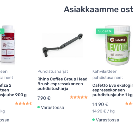
Asiakkaamme ost
tu
Suosittu
teen
Puhdistusharjat
Kahvilaitteen
saineet
puhdistusaineet
Rhino Coffee Group Head
Brush espressokoneen
fiza 2
Cafetto Evo ekologi
puhdistusharja
tteen
espressokoneen
usjauhe 900 g
puhdistusjauhe 1 kg
7,90 €
14,90 €
Varastossa
 kg
14,90 € / kg
ossa
Varastossa