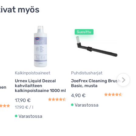
ivat myös
Suosittu
S
Kahv
puhd
Urne
puhd
espr
19,
Kalkinpoistoaineet
Puhdistusharjat
0,20
Urnex Liquid Dezcal
JoeFrex Cleaning Brush
kahvilaitteen
Basic, musta
nen
Va
kalkinpoistoaine 1000 ml
4,90 €
17,90 €
Varastossa
17,90 € / l
Varastossa