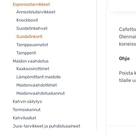
Espressotarvikkeet
Annostelutarvikkeet
Knockboxit
Suodatinkahvat
Cafetto
Olenna
Suodatinkorit
koneissa
Tamppausmatot
Tampperit
Ohje
Maidon vaahdotus
Kaakaosirottimet
Poista 
Lämpömittarit maidolle
tilalle
Maidonvaahdottimet
Maidonvaahdotuskannut
Kahvin säilytys
Termoskannut
Kahvilusikat
Jura-tarvikkeet ja puhdistusaineet