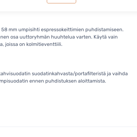
 58 mm umpisihti espressokeittimien puhdistamiseen.
inen osa uuttoryhmän huuhtelua varten. Käytä vain
, joissa on kolmitieventtiili.
kahvisuodatin suodatinkahvasta/portafilteristä ja vaihda
 umpisuodatin ennen puhdistuksen aloittamista.