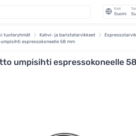
Kieli
To
Suomi
Su
ki tuoteryhmät
Kahvi- ja baristatarvikkeet
Espressotarvi
 umpisihti espressokoneelle 58 mm
tto umpisihti espressokoneelle 