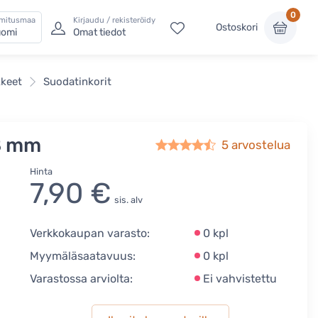
0
imitusmaa
Kirjaudu / rekisteröidy
Ostoskori
omi
Omat tiedot
kkeet
Suodatinkorit
58 mm
5
arvostelua
Hinta
7,90 €
sis. alv
Verkkokaupan varasto:
0 kpl
Myymäläsaatavuus:
0 kpl
Varastossa arviolta:
Ei vahvistettu