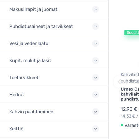
Makusiirapit ja juomat
Puhdistusaineet ja tarvikkeet
Suosit
Vesi ja vedenlaatu
Kupit, mukit ja lasit
Kahvilait
Teetarvikkeet
puhdistu
Urnex Ca
kahvilai
Herkut
puhdist
12,90 €
Kahvin paahtaminen
14,33 € /
Varast
Keittiö