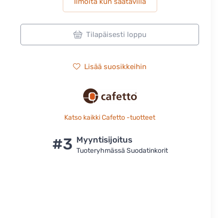
Ilmoita kun saatavilla
Tilapäisesti loppu
Lisää suosikkeihin
Katso kaikki Cafetto -tuotteet
#3
Myyntisijoitus
Tuoteryhmässä Suodatinkorit