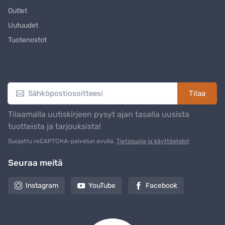
Outlet
Uutuudet
Tuotenostot
Uutiskirje
Tilaa
Tilaamalla uutiskirjeen pysyt ajan tasalla uusista
tuotteista ja tarjouksista!
Suojattu reCAPTCHA-palvelun avulla.
Tietosuoja ja käyttöehdot
Seuraa meitä
Instagram
YouTube
Facebook