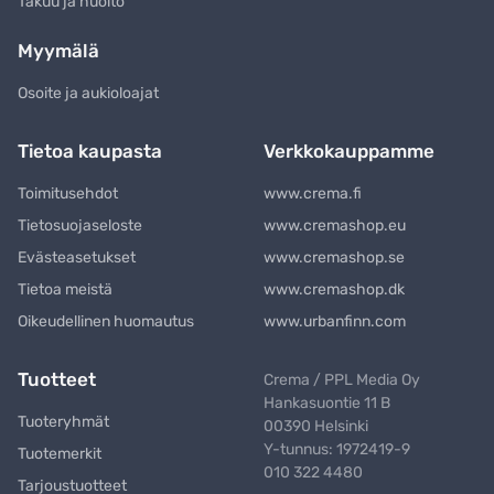
Takuu ja huolto
Myymälä
Osoite ja aukioloajat
Tietoa kaupasta
Verkkokauppamme
Toimitusehdot
www.crema.fi
Tietosuojaseloste
www.cremashop.eu
Evästeasetukset
www.cremashop.se
Tietoa meistä
www.cremashop.dk
Oikeudellinen huomautus
www.urbanfinn.com
Tuotteet
Crema / PPL Media Oy
Hankasuontie 11 B
Tuoteryhmät
00390 Helsinki
Y-tunnus: 1972419-9
Tuotemerkit
010 322 4480
Tarjoustuotteet