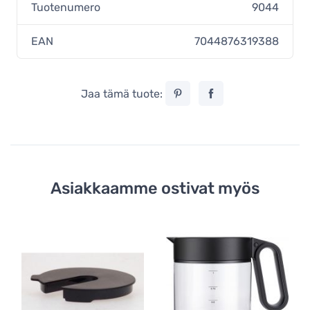
Tuotenumero
9044
EAN
7044876319388
Jaa tämä tuote:
Asiakkaamme ostivat myös
Wi
Wi
Su
3