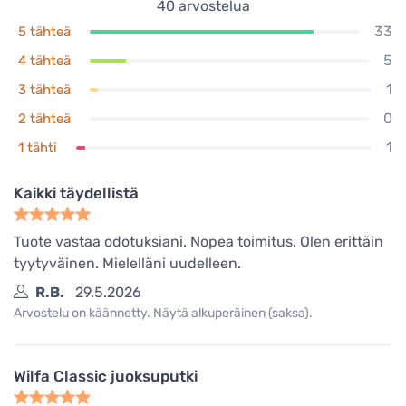
40
arvostelua
33
5 tähteä
5
4 tähteä
1
3 tähteä
0
2 tähteä
1
1 tähti
Kaikki täydellistä
Tuote vastaa odotuksiani. Nopea toimitus. Olen erittäin
tyytyväinen. Mielelläni uudelleen.
R.B.
29.5.2026
Arvostelu on käännetty. Näytä alkuperäinen (saksa).
Wilfa Classic juoksuputki