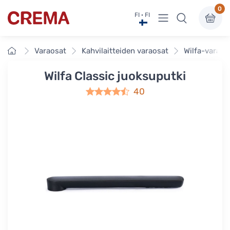
0
Näytä valikko
FI · FI
Crema
Etusivu
Varaosat
Kahvilaitteiden varaosat
Wilfa-varaos
Wilfa Classic juoksuputki
40