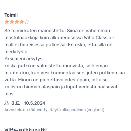
Toimii
Se toimii kuten mainostettu. Siinä on vähemmän
ulostuloaukkoja kuin alkuperäisessä Wilfa Classic -
mallini hopeisessa putkessa. En usko, että sillä on
merkitystä.
Yksi pieni ärsytys:
koska putki on valmistettu muovista, se hieman
muotoutuu, kun vesi kuumentaa sen, joten putkeen jää
vettä. Minun on painettava edestäpäin, jotta se
kallistuu hieman alaspäin ja loput vedestä pääsevät
ulos.
J.E.
10.5.2024
Arvostelu on käännetty. Näytä alkuperäinen (englanti).
Wilfa-suihkuputki