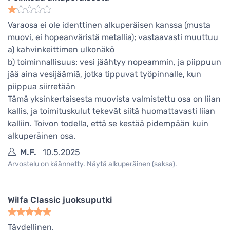
Varaosa ei ole identtinen alkuperäisen kanssa (musta
muovi, ei hopeanväristä metallia); vastaavasti muuttuu
a) kahvinkeittimen ulkonäkö
b) toiminnallisuus: vesi jäähtyy nopeammin, ja piippuun
jää aina vesijäämiä, jotka tippuvat työpinnalle, kun
piippua siirretään
Tämä yksinkertaisesta muovista valmistettu osa on liian
kallis, ja toimituskulut tekevät siitä huomattavasti liian
kalliin. Toivon todella, että se kestää pidempään kuin
alkuperäinen osa.
M.F.
10.5.2025
Arvostelu on käännetty. Näytä alkuperäinen (saksa).
Wilfa Classic juoksuputki
Täydellinen.