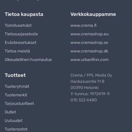
Tietoa kaupasta
Verkkokauppamme
Toimitusehdot
www.crema.fi
Tietosuojaseloste
www.cremashop.eu
Evästeasetukset
www.cremashop.se
Tietoa meistä
www.cremashop.dk
Oikeudellinen huomautus
www.urbanfinn.com
Tuotteet
Crema / PPL Media Oy
Hankasuontie 11 B
Tuoteryhmät
00390 Helsinki
Y-tunnus: 1972419-9
Tuotemerkit
010 322 4480
Tarjoustuotteet
Outlet
Uutuudet
Tuotenostot