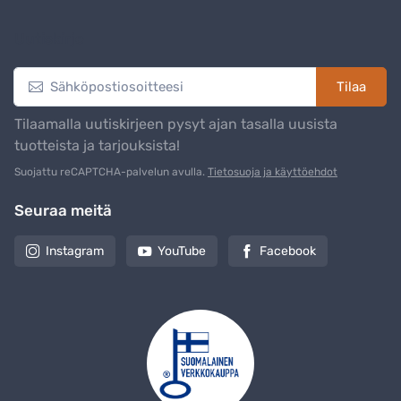
Uutiskirje
Tilaa
Tilaamalla uutiskirjeen pysyt ajan tasalla uusista
tuotteista ja tarjouksista!
Suojattu reCAPTCHA-palvelun avulla.
Tietosuoja ja käyttöehdot
Seuraa meitä
Instagram
YouTube
Facebook