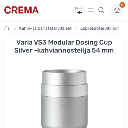
0
Näytä valikko
FI · FI
Crema
Etusivu
Kahvi- ja baristatarvikkeet
Espressotarvikkeet
Varia VS3 Modular Dosing Cup
Silver -kahviannostelija 54 mm