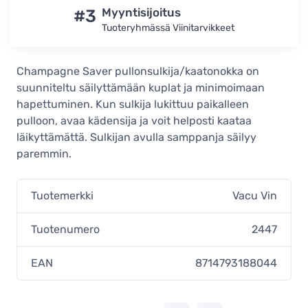
#3
Myyntisijoitus
Tuoteryhmässä Viinitarvikkeet
Champagne Saver pullonsulkija/kaatonokka on
suunniteltu säilyttämään kuplat ja minimoimaan
hapettuminen. Kun sulkija lukittuu paikalleen
pulloon, avaa kädensija ja voit helposti kaataa
läikyttämättä. Sulkijan avulla samppanja säilyy
paremmin.
Tuotemerkki
Vacu Vin
Tuotenumero
2447
EAN
8714793188044