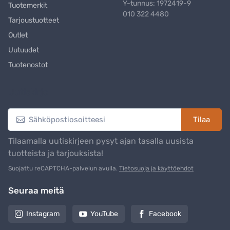
Y-tunnus: 1972419-9
Tuotemerkit
010 322 4480
Tarjoustuotteet
Outlet
Uutuudet
Tuotenostot
Uutiskirje
Tilaa
Tilaamalla uutiskirjeen pysyt ajan tasalla uusista
tuotteista ja tarjouksista!
Suojattu reCAPTCHA-palvelun avulla.
Tietosuoja ja käyttöehdot
Seuraa meitä
Instagram
YouTube
Facebook