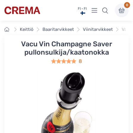
0
Näytä valikko
FI · FI
Crema
Etusivu
Keittiö
Baaritarvikkeet
Viinitarvikkeet
Vacu 
Vacu Vin Champagne Saver
pullonsulkija/kaatonokka
8