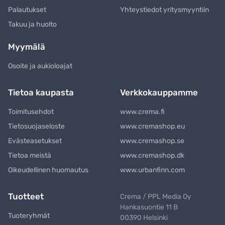
Palautukset
Yhteystiedot yritysmyyntiin
Takuu ja huolto
Myymälä
Osoite ja aukioloajat
Tietoa kaupasta
Verkkokauppamme
Toimitusehdot
www.crema.fi
Tietosuojaseloste
www.cremashop.eu
Evästeasetukset
www.cremashop.se
Tietoa meistä
www.cremashop.dk
Oikeudellinen huomautus
www.urbanfinn.com
Tuotteet
Crema / PPL Media Oy
Hankasuontie 11 B
Tuoteryhmät
00390 Helsinki