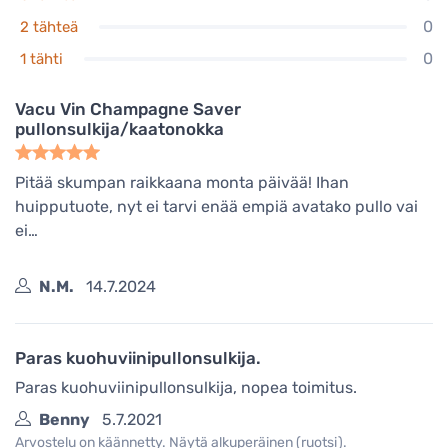
0
2 tähteä
0
1 tähti
Vacu Vin Champagne Saver
pullonsulkija/kaatonokka
Pitää skumpan raikkaana monta päivää! Ihan
huipputuote, nyt ei tarvi enää empiä avatako pullo vai
ei…
N.M.
14.7.2024
Paras kuohuviinipullonsulkija.
Paras kuohuviinipullonsulkija, nopea toimitus.
Benny
5.7.2021
Arvostelu on käännetty. Näytä alkuperäinen (ruotsi).