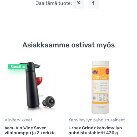
Jaa tämä tuote:
Asiakkaamme ostivat myös
Suosittu
Vi
Va
kp
9
Viinitarvikkeet
Kahvimyllyn puhdistusaineet
Vacu Vin Wine Saver
Urnex Grindz kahvimyllyn
viinipumppu ja 2 korkkia
puhdistustabletit 430 g