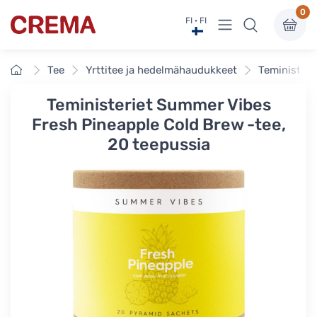
0
Näytä valikko
FI · FI
Crema
Etusivu
Tee
Yrttitee ja hedelmähaudukkeet
Teministeri
Teministeriet Summer Vibes
Fresh Pineapple Cold Brew -tee,
20 teepussia