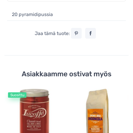
20 pyramidipussia
Jaa tämä tuote:
Asiakkaamme ostivat myös
Suosittu
Su
Ly
k
1
12