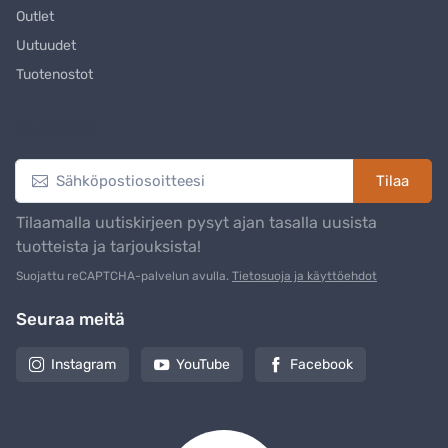
Outlet
Uutuudet
Tuotenostot
Uutiskirje
Tilaa
Tilaamalla uutiskirjeen pysyt ajan tasalla uusista
tuotteista ja tarjouksista!
Suojattu reCAPTCHA-palvelun avulla.
Tietosuoja ja käyttöehdot
Seuraa meitä
Instagram
YouTube
Facebook