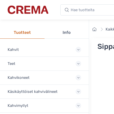
Hae tuotteita
Crema
Etusivu
Kaik
Tuotteet
Info
Sipp
Kahvit
Teet
Kahvikoneet
Käsikäyttöiset kahvivälineet
Kahvimyllyt