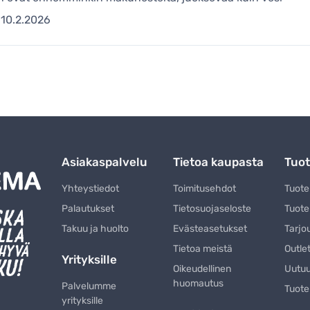
10.2.2026
Asiakaspalvelu
Tietoa kaupasta
Tuot
Yhteystiedot
Toimitusehdot
Tuot
Palautukset
Tietosuojaseloste
Tuote
Takuu ja huolto
Evästeasetukset
Tarjo
Tietoa meistä
Outle
Yrityksille
Oikeudellinen
Uutu
huomautus
Palvelumme
Tuote
yrityksille