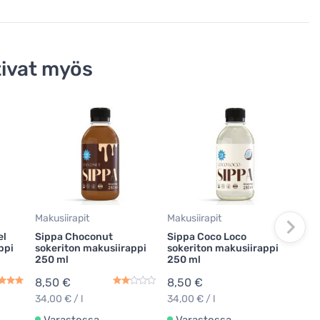
ivat myös
Maku
Sipp
soke
250
8,5
34,0
Makusiirapit
Makusiirapit
el
Sippa Choconut
Sippa Coco Loco
Va
ppi
sokeriton makusiirappi
sokeriton makusiirappi
250 ml
250 ml
8,50 €
8,50 €
34,00 € / l
34,00 € / l
Varastossa
Varastossa