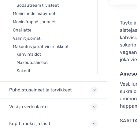
SodaStream tiivisteet
Monin hedelmäpyreet
Monin frappé-jauheet
Täytel
aisteja
Chai latte
kahvisi
Valmiit juomat
sokerip
Makeutus ja kahvin lisukkeet
vegaani
Kahvimaidot
joka vi
Makeutusaineet
Sokerit
Aineso
Vesi, l
Puhdistusaineet ja tarvikkeet
sukralo
ammonia
happam
Vesi ja vedenlaatu
SAATTAA
Kupit, mukit ja lasit