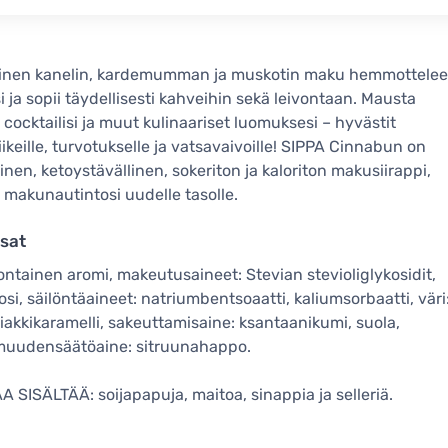
äinen kanelin, kardemumman ja muskotin maku hemmottelee
si ja sopii täydellisesti kahveihin sekä leivontaan. Mausta
, cocktailisi ja muut kulinaariset luomuksesi – hyvästit
iikeille, turvotukselle ja vatsavaivoille! SIPPA Cinnabun on
nen, ketoystävällinen, sokeriton ja kaloriton makusiirappi,
e makunautintosi uudelle tasolle.
sat
uontainen aromi, makeutusaineet: Stevian stevioliglykosidit,
osi, säilöntäaineet: natriumbentsoaatti, kaliumsorbaatti, väri
kkikaramelli, sakeuttamisaine: ksantaanikumi, suola,
uudensäätöaine: sitruunahappo.
 SISÄLTÄÄ: soijapapuja, maitoa, sinappia ja selleriä.