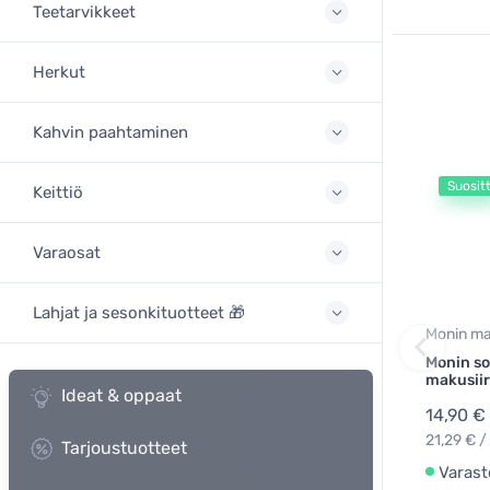
Teetarvikkeet
Herkut
Kahvin paahtaminen
Suosit
Keittiö
Varaosat
Lahjat ja sesonkituotteet 🎁
Monin mak
Monin so
makusiir
Ideat & oppaat
14,90 €
21,29 € / 
Tarjoustuotteet
Varast