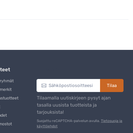
teet
Uutiskirje
eryhmät
Tilaa
merkit
Tilaamalla uutiskirjeen pysyt ajan
ustuotteet
tasalla uusista tuotteista ja
t
tarjouksista!
udet
Suojattu reCAPTCHA-palvelun avulla.
Tietosuoja ja
nostot
käyttöehdot