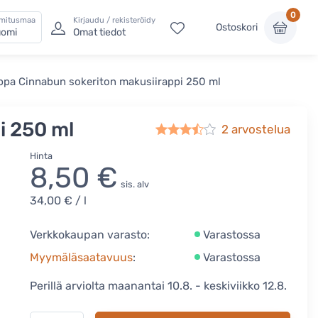
0
imitusmaa
Kirjaudu / rekisteröidy
Ostoskori
omi
Omat tiedot
ppa Cinnabun sokeriton makusiirappi 250 ml
i 250 ml
2
arvostelua
Hinta
8,50 €
sis. alv
34,00 €
/ l
Verkkokaupan varasto:
Varastossa
Myymäläsaatavuus
:
Varastossa
Perillä arviolta maanantai 10.8. - keskiviikko 12.8.