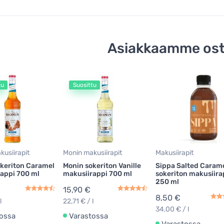
Asiakkaamme ost
tu
Suosittu
usiirapit
Monin makusiirapit
Makusiirapit
keriton Caramel
Monin sokeriton Vanille
Sippa Salted Caram
appi 700 ml
makusiirappi 700 ml
sokeriton makusiira
250 ml
15,90 €
8,50 €
l
22,71 € / l
34,00 € / l
ossa
Varastossa
Varastossa