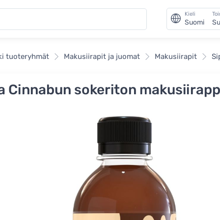
Kieli
To
Suomi
Su
ki tuoteryhmät
Makusiirapit ja juomat
Makusiirapit
Si
a Cinnabun sokeriton makusiirapp