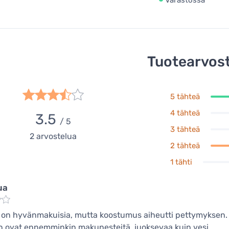
Tuotearvost
5 tähteä
4 tähteä
3.5
/ 5
3 tähteä
2
arvostelua
2 tähteä
1 tähti
rua
 on hyvänmakuisia, mutta koostumus aiheutti pettymyksen. 
 ovat ennemminkin makunesteitä, juoksevaa kuin vesi