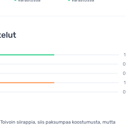
elut
1
0
0
1
0
Toivoin siirappia, siis paksumpaa koostumusta, mutta