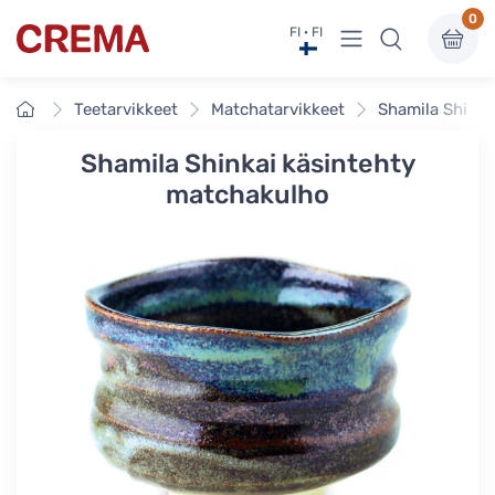
0
Näytä valikko
FI · FI
Crema
Etusivu
Teetarvikkeet
Matchatarvikkeet
Shamila Shinka
Shamila Shinkai käsintehty
matchakulho