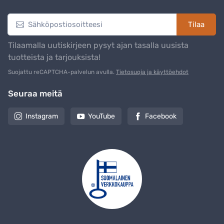
Tilaa
Tilaamalla uutiskirjeen pysyt ajan tasalla uusista
tuotteista ja tarjouksista!
Suojattu reCAPTCHA-palvelun avulla.
Tietosuoja ja käyttöehdot
Seuraa meitä
Instagram
YouTube
Facebook