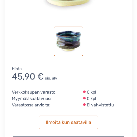
Hinta
45,90 €
sis. alv
Verkkokaupan varasto:
0 kpl
Myymäläsaatavuus:
0 kpl
Varastossa arviolta:
Ei vahvistettu
Ilmoita kun saatavilla