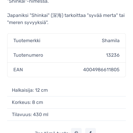
"Shinkai"-nimessä.
Japaniksi "Shinkai" (深海) tarkoittaa "syvää merta" tai
"meren syvyyksiä".
Tuotemerkki
Shamila
Tuotenumero
13236
EAN
4004986611805
Halkaisija: 12 cm
Korkeus: 8 cm
Tilavuus: 430 ml