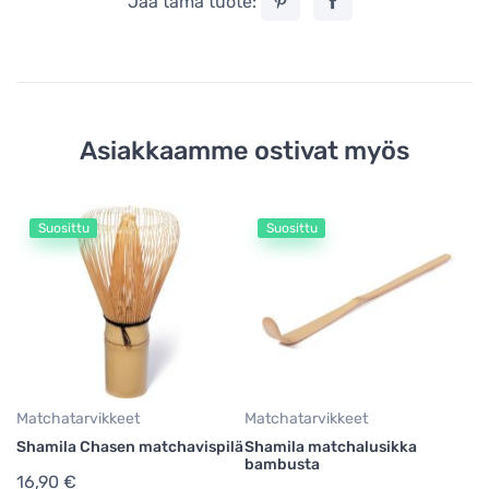
Jaa tämä tuote:
Asiakkaamme ostivat myös
Suosittu
Suosittu
Ma
Sh
m
11
Matchatarvikkeet
Matchatarvikkeet
Shamila Chasen matchavispilä
Shamila matchalusikka
bambusta
16,90 €