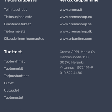
Tietoa kaupasta
Verkkokauppamme
Toimitusehdot
www.crema.fi
Tietosuojaseloste
www.cremashop.eu
Evästeasetukset
www.cremashop.se
Tietoa meistä
www.cremashop.dk
Oikeudellinen huomautus
www.urbanfinn.com
Tuotteet
Crema / PPL Media Oy
Hankasuontie 11 B
Tuoteryhmät
00390 Helsinki
Y-tunnus: 1972419-9
Tuotemerkit
010 322 4480
Tarjoustuotteet
Outlet
Uutuudet
Tuotenostot
Uutiskirje