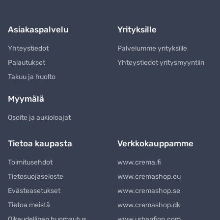
Asiakaspalvelu
Yrityksille
Yhteystiedot
Palvelumme yrityksille
Palautukset
Yhteystiedot yritysmyyntiin
Takuu ja huolto
Myymälä
Osoite ja aukioloajat
Tietoa kaupasta
Verkkokauppamme
Toimitusehdot
www.crema.fi
Tietosuojaseloste
www.cremashop.eu
Evästeasetukset
www.cremashop.se
Tietoa meistä
www.cremashop.dk
Oikeudellinen huomautus
www.urbanfinn.com