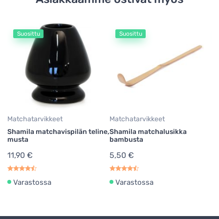
Suosittu
Suosittu
Ma
Sh
1
Matchatarvikkeet
Matchatarvikkeet
Shamila matchavispilän teline,
Shamila matchalusikka
musta
bambusta
11,90 €
5,50 €
Varastossa
Varastossa