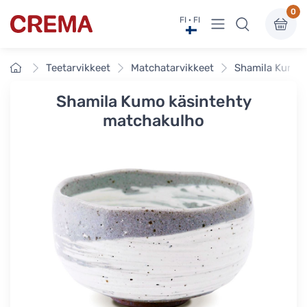
0
Näytä valikko
FI · FI
Crema
Etusivu
Teetarvikkeet
Matchatarvikkeet
Shamila Kumo 
Shamila Kumo käsintehty
matchakulho