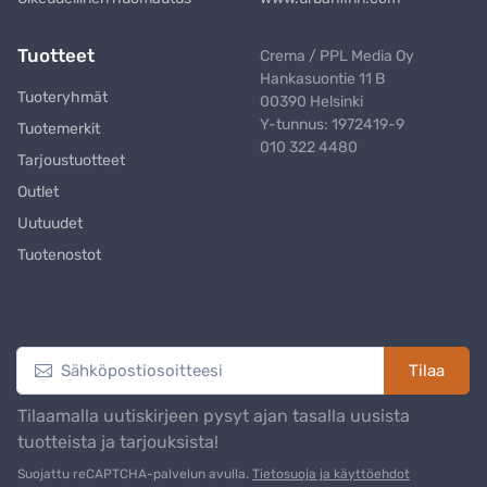
Tuotteet
Crema / PPL Media Oy
Hankasuontie 11 B
Tuoteryhmät
00390 Helsinki
Y-tunnus: 1972419-9
Tuotemerkit
010 322 4480
Tarjoustuotteet
Outlet
Uutuudet
Tuotenostot
Uutiskirje
Tilaa
Tilaamalla uutiskirjeen pysyt ajan tasalla uusista
tuotteista ja tarjouksista!
Suojattu reCAPTCHA-palvelun avulla.
Tietosuoja ja käyttöehdot