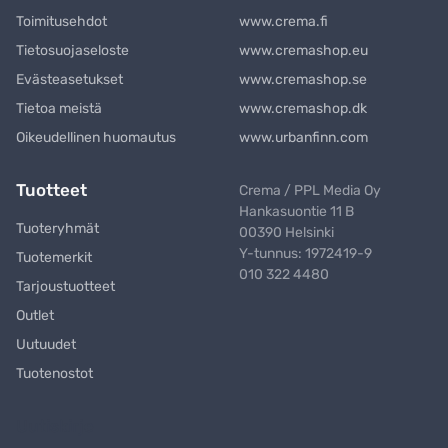
Toimitusehdot
www.crema.fi
Tietosuojaseloste
www.cremashop.eu
Evästeasetukset
www.cremashop.se
Tietoa meistä
www.cremashop.dk
Oikeudellinen huomautus
www.urbanfinn.com
Tuotteet
Crema / PPL Media Oy
Hankasuontie 11 B
Tuoteryhmät
00390 Helsinki
Y-tunnus: 1972419-9
Tuotemerkit
010 322 4480
Tarjoustuotteet
Outlet
Uutuudet
Tuotenostot
Uutiskirje