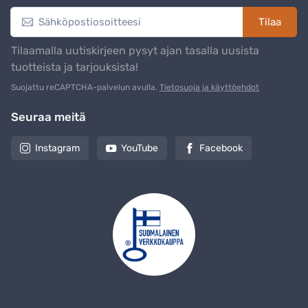
Tilaa
Tilaamalla uutiskirjeen pysyt ajan tasalla uusista
tuotteista ja tarjouksista!
Suojattu reCAPTCHA-palvelun avulla.
Tietosuoja ja käyttöehdot
Seuraa meitä
Instagram
YouTube
Facebook