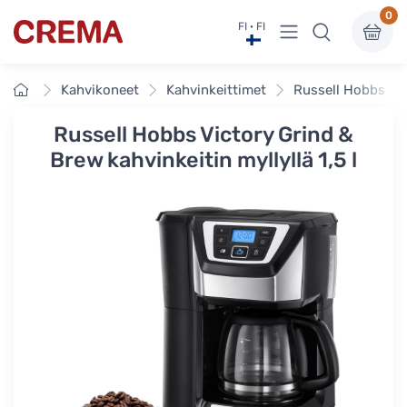
0
Näytä valikko
FI · FI
Crema
Etusivu
Kahvikoneet
Kahvinkeittimet
Russell Hobbs Vict
Russell Hobbs Victory Grind &
Brew kahvinkeitin myllyllä 1,5 l