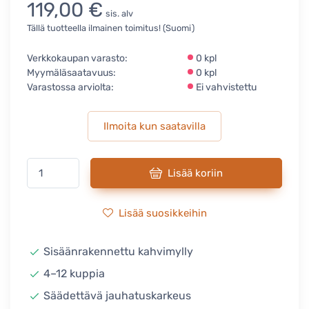
119,00 €
sis. alv
Tällä tuotteella ilmainen toimitus! (Suomi)
Verkkokaupan varasto:
0 kpl
Myymäläsaatavuus:
0 kpl
Varastossa arviolta:
Ei vahvistettu
Ilmoita kun saatavilla
Lisää koriin
Lisää suosikkeihin
Sisäänrakennettu kahvimylly
4–12 kuppia
Säädettävä jauhatuskarkeus