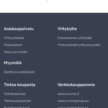
Asiakaspalvelu
Yrityksille
Yhteystiedot
Palvelumme yrityksille
Palautukset
Yhteystiedot yritysmyyntiin
Takuu ja huolto
Myymälä
Osoite ja aukioloajat
Tietoa kaupasta
Verkkokauppamme
Toimitusehdot
www.crema.fi
Tietosuojaseloste
www.cremashop.eu
Evästeasetukset
www.cremashop.se