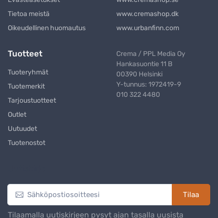
Tietoa meistä
www.cremashop.dk
Oikeudellinen huomautus
www.urbanfinn.com
Tuotteet
Crema / PPL Media Oy
Hankasuontie 11 B
Tuoteryhmät
00390 Helsinki
Y-tunnus: 1972419-9
Tuotemerkit
010 322 4480
Tarjoustuotteet
Outlet
Uutuudet
Tuotenostot
Uutiskirje
Tilaa
Tilaamalla uutiskirjeen pysyt ajan tasalla uusista