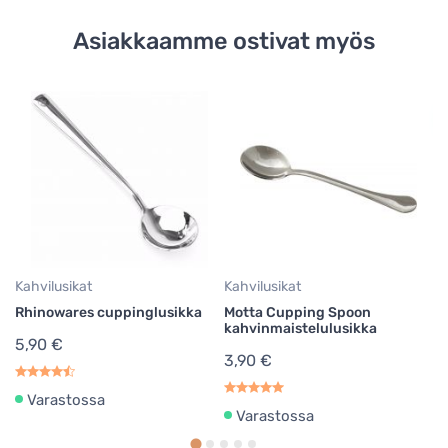
Asiakkaamme ostivat myös
Su
Ha
02
5
0,
Kahvilusikat
Kahvilusikat
Rhinowares cuppinglusikka
Motta Cupping Spoon
kahvinmaistelulusikka
5,90 €
3,90 €
Varastossa
Varastossa