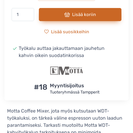
Lisää koriin
Lisää suosikkeihin
Työkalu auttaa jakauttamaan jauhetun
kahvin oikein suodatinkorissa
#18
Myyntisijoitus
Tuoteryhmässä Tampperit
Motta Coffee Mixer, jota myös kutsutaan WDT-
työkaluksi, on tärkeä väline espresson uuton laadun
parantamiseksi. Tarkasti muotoiltu Motta WDT-
kahvityökalun tarkoituksena on minimoida