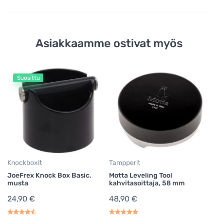
Asiakkaamme ostivat myös
Suosittu
Lä
P
ta
1
Knockboxit
Tampperit
JoeFrex Knock Box Basic,
Motta Leveling Tool
musta
kahvitasoittaja, 58 mm
24,90 €
48,90 €