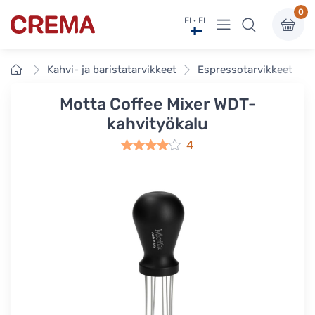
0
Näytä valikko
FI · FI
Crema
Etusivu
Kahvi- ja baristatarvikkeet
Espressotarvikkeet
Motta Coffee Mixer WDT-
kahvityökalu
4