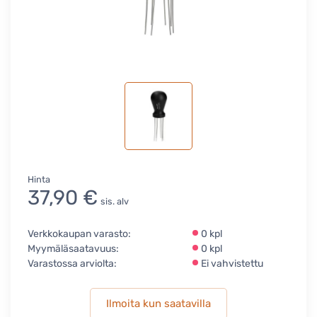
Hinta
37,90 €
sis. alv
Verkkokaupan varasto:
0 kpl
Myymäläsaatavuus:
0 kpl
Varastossa arviolta:
Ei vahvistettu
Ilmoita kun saatavilla