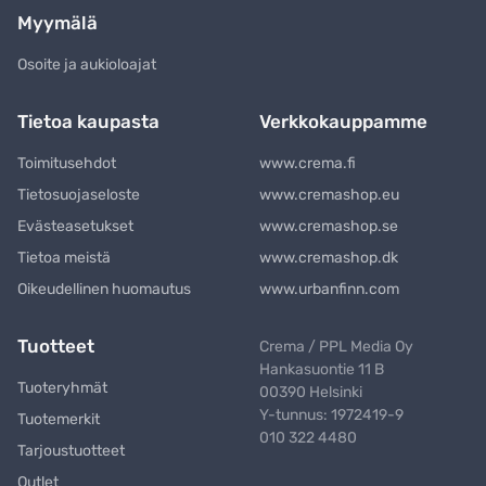
Myymälä
Osoite ja aukioloajat
Tietoa kaupasta
Verkkokauppamme
Toimitusehdot
www.crema.fi
Tietosuojaseloste
www.cremashop.eu
Evästeasetukset
www.cremashop.se
Tietoa meistä
www.cremashop.dk
Oikeudellinen huomautus
www.urbanfinn.com
Tuotteet
Crema / PPL Media Oy
Hankasuontie 11 B
Tuoteryhmät
00390 Helsinki
Y-tunnus: 1972419-9
Tuotemerkit
010 322 4480
Tarjoustuotteet
Outlet