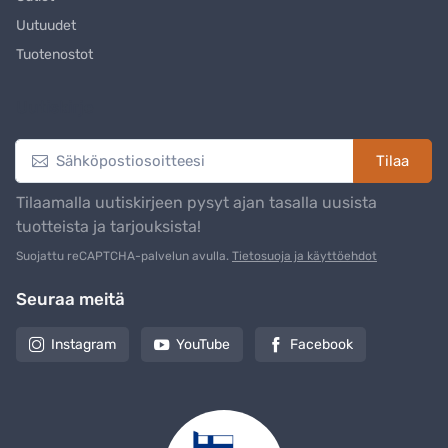
Uutuudet
Tuotenostot
Uutiskirje
Tilaa
Tilaamalla uutiskirjeen pysyt ajan tasalla uusista
tuotteista ja tarjouksista!
Suojattu reCAPTCHA-palvelun avulla.
Tietosuoja ja käyttöehdot
Seuraa meitä
Instagram
YouTube
Facebook