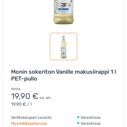
Monin sokeriton Vanille makusiirappi 1 l
PET-pullo
Hinta
19,90 €
sis. alv
19,90 €
/ l
Verkkokaupan varasto:
Varastossa
Myymäläsaatavuus
:
Varastossa