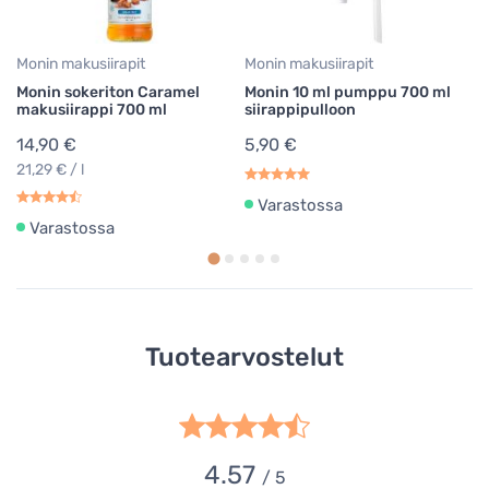
22
Monin makusiirapit
Monin makusiirapit
Monin sokeriton Caramel
Monin 10 ml pumppu 700 ml
makusiirappi 700 ml
siirappipulloon
14,90 €
5,90 €
21,29 € / l
Varastossa
Varastossa
Tuotearvostelut
4.57
/ 5