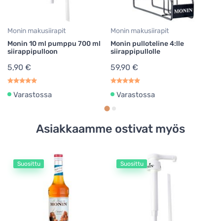
Monin makusiirapit
Monin makusiirapit
Monin 10 ml pumppu 700 ml
Monin pulloteline 4:lle
siirappipulloon
siirappipullolle
5,90 €
59,90 €
Varastossa
Varastossa
Asiakkaamme ostivat myös
Suosittu
Suosittu
Mo
Mo
ma
1