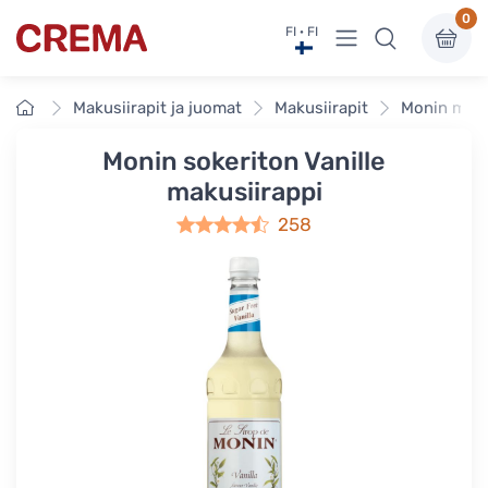
0
Näytä valikko
FI · FI
Crema
Etusivu
Makusiirapit ja juomat
Makusiirapit
Monin maku
Monin sokeriton Vanille
makusiirappi
258