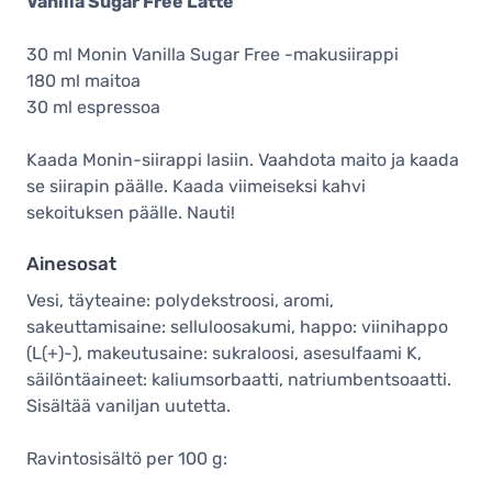
Vanilla Sugar Free Latte
30 ml Monin Vanilla Sugar Free -makusiirappi
180 ml maitoa
30 ml espressoa
Kaada Monin-siirappi lasiin. Vaahdota maito ja kaada
se siirapin päälle. Kaada viimeiseksi kahvi
sekoituksen päälle. Nauti!
Ainesosat
Vesi, täyteaine: polydekstroosi, aromi,
sakeuttamisaine: selluloosakumi, happo: viinihappo
(L(+)-), makeutusaine: sukraloosi, asesulfaami K,
säilöntäaineet: kaliumsorbaatti, natriumbentsoaatti.
Sisältää vaniljan uutetta.
Ravintosisältö per 100 g: