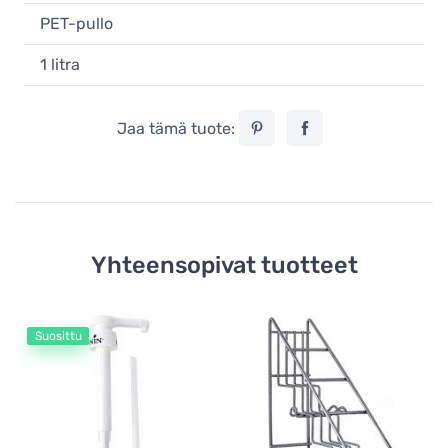
PET-pullo
1 litra
Jaa tämä tuote:
Yhteensopivat tuotteet
Suosittu
Mo
Mo
pu
5