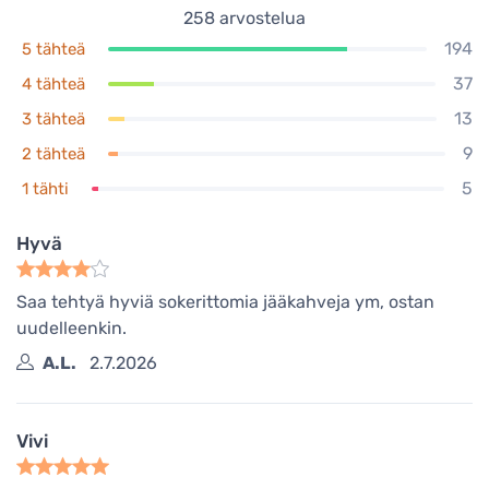
258
arvostelua
194
5 tähteä
37
4 tähteä
13
3 tähteä
9
2 tähteä
5
1 tähti
Hyvä
Saa tehtyä hyviä sokerittomia jääkahveja ym, ostan
uudelleenkin.
A.L.
2.7.2026
Vivi