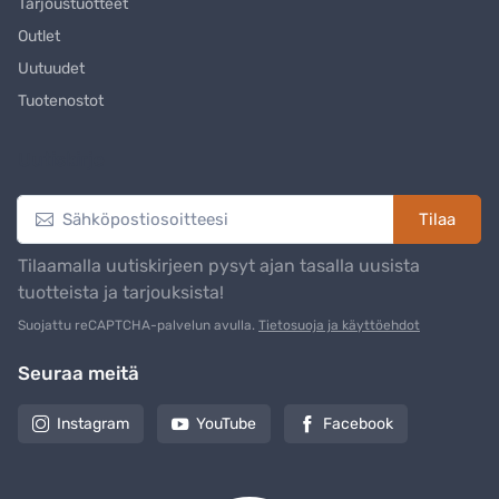
Tarjoustuotteet
Outlet
Uutuudet
Tuotenostot
Uutiskirje
Tilaa
Tilaamalla uutiskirjeen pysyt ajan tasalla uusista
tuotteista ja tarjouksista!
Suojattu reCAPTCHA-palvelun avulla.
Tietosuoja ja käyttöehdot
Seuraa meitä
Instagram
YouTube
Facebook