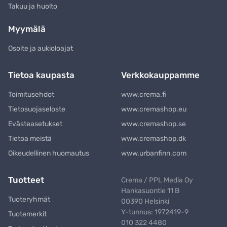
Takuu ja huolto
Myymälä
Osoite ja aukioloajat
Tietoa kaupasta
Verkkokauppamme
Toimitusehdot
www.crema.fi
Tietosuojaseloste
www.cremashop.eu
Evästeasetukset
www.cremashop.se
Tietoa meistä
www.cremashop.dk
Oikeudellinen huomautus
www.urbanfinn.com
Tuotteet
Crema / PPL Media Oy
Hankasuontie 11 B
Tuoteryhmät
00390 Helsinki
Y-tunnus: 1972419-9
Tuotemerkit
010 322 4480