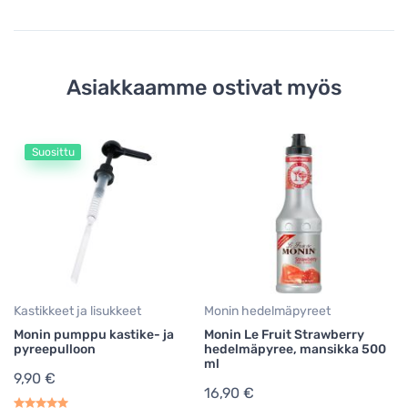
Asiakkaamme ostivat myös
Suosittu
Mo
Mo
7
1
22
Kastikkeet ja lisukkeet
Monin hedelmäpyreet
Monin pumppu kastike- ja
Monin Le Fruit Strawberry
pyreepulloon
hedelmäpyree, mansikka 500
ml
9,90 €
16,90 €