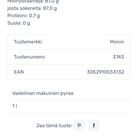
Hiilihydraatteja: 87,0 g
josta sokereita: 87,0 g
Proteiini: 0,7 g
Suola: 0 g
Tuotemerkki
Monin
Tuotenumero
3743
EAN
3052910033132
Vadelman makuinen pyree
1 l
Jaa tämä tuote: