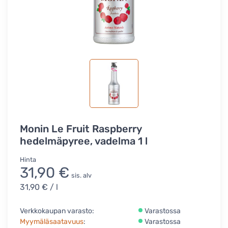
Monin Le Fruit Raspberry
hedelmäpyree, vadelma 1 l
Hinta
31,90 €
sis. alv
31,90 €
/ l
Verkkokaupan varasto:
Varastossa
Myymäläsaatavuus
:
Varastossa