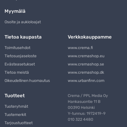
Myymälä
Osoite ja aukioloajat
Tietoa kaupasta
Verkkokauppamme
Toimitusehdot
www.crema.fi
Tietosuojaseloste
www.cremashop.eu
Evästeasetukset
www.cremashop.se
Tietoa meistä
www.cremashop.dk
Oikeudellinen huomautus
www.urbanfinn.com
Tuotteet
Crema / PPL Media Oy
Hankasuontie 11 B
Tuoteryhmät
00390 Helsinki
Y-tunnus: 1972419-9
Tuotemerkit
010 322 4480
Tarjoustuotteet