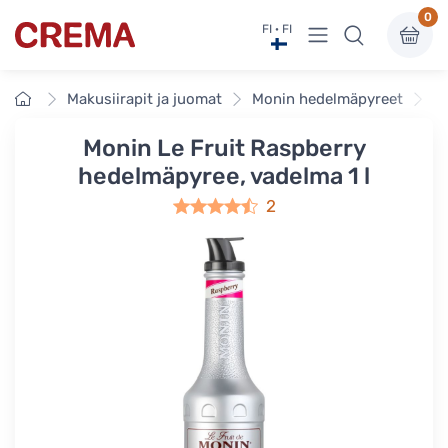
0
Näytä valikko
FI · FI
Crema
Etusivu
Makusiirapit ja juomat
Monin hedelmäpyreet
Mo
Monin Le Fruit Raspberry
hedelmäpyree, vadelma 1 l
2