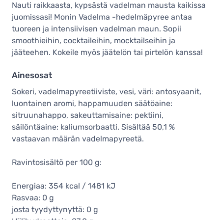
Nauti raikkaasta, kypsästä vadelman mausta kaikissa
juomissasi! Monin Vadelma -hedelmäpyree antaa
tuoreen ja intensiivisen vadelman maun. Sopii
smoothieihin, cocktaileihin, mocktailseihin ja
jääteehen. Kokeile myös jäätelön tai pirtelön kanssa!
Ainesosat
Sokeri, vadelmapyreetiiviste, vesi, väri: antosyaanit,
luontainen aromi, happamuuden säätöaine:
sitruunahappo, sakeuttamisaine: pektiini,
säilöntäaine: kaliumsorbaatti. Sisältää 50,1 %
vastaavan määrän vadelmapyreetä.
Ravintosisältö per 100 g:
Energiaa: 354 kcal / 1481 kJ
Rasvaa: 0 g
josta tyydyttynyttä: 0 g