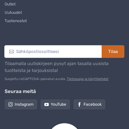
Outlet
Uutuudet
Tuotenostot
Uutiskirje
Tilaa
Tilaamalla uutiskirjeen pysyt ajan tasalla uusista
tuotteista ja tarjouksista!
Suojattu reCAPTCHA-palvelun avulla.
Tietosuoja ja käyttöehdot
Seuraa meitä
Instagram
YouTube
Facebook