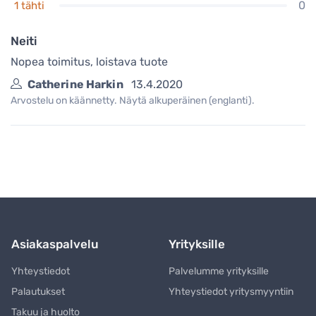
0
1 tähti
Neiti
Nopea toimitus, loistava tuote
Catherine Harkin
13.4.2020
Arvostelu on käännetty. Näytä alkuperäinen (englanti).
Asiakaspalvelu
Yrityksille
Yhteystiedot
Palvelumme yrityksille
Palautukset
Yhteystiedot yritysmyyntiin
Takuu ja huolto