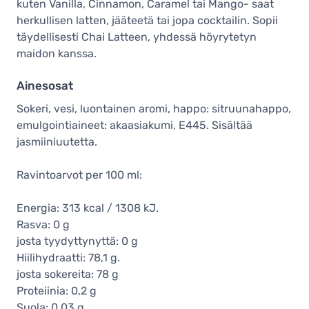
kuten Vanilla, Cinnamon, Caramel tai Mango- saat
herkullisen latten, jääteetä tai jopa cocktailin. Sopii
täydellisesti Chai Latteen, yhdessä höyrytetyn
maidon kanssa.
Ainesosat
Sokeri, vesi, luontainen aromi, happo: sitruunahappo,
emulgointiaineet: akaasiakumi, E445. Sisältää
jasmiiniuutetta.
Ravintoarvot per 100 ml:
Energia: 313 kcal / 1308 kJ.
Rasva: 0 g
josta tyydyttynyttä: 0 g
Hiilihydraatti: 78,1 g.
josta sokereita: 78 g
Proteiinia: 0,2 g
Suola: 0,03 g