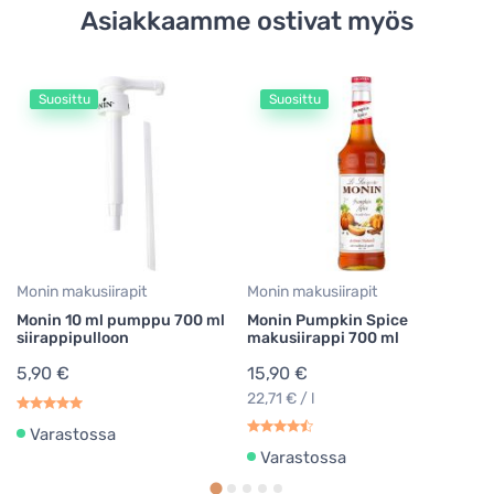
Asiakkaamme ostivat myös
Suosittu
Suosittu
Mo
Mo
he
3
31
Monin makusiirapit
Monin makusiirapit
Monin 10 ml pumppu 700 ml
Monin Pumpkin Spice
siirappipulloon
makusiirappi 700 ml
5,90 €
15,90 €
22,71 € / l
Varastossa
Varastossa