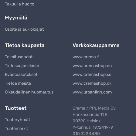
Takuu ja huolto
Myymälä
Osoite ja aukioloajat
Tietoa kaupasta
Verkkokauppamme
Toimitusehdot
www.crema.fi
Tietosuojaseloste
www.cremashop.eu
Evästeasetukset
www.cremashop.se
Tietoa meistä
www.cremashop.dk
Oikeudellinen huomautus
www.urbanfinn.com
Tuotteet
Crema / PPL Media Oy
Hankasuontie 11 B
Tuoteryhmät
00390 Helsinki
Y-tunnus: 1972419-9
Tuotemerkit
010 322 4480