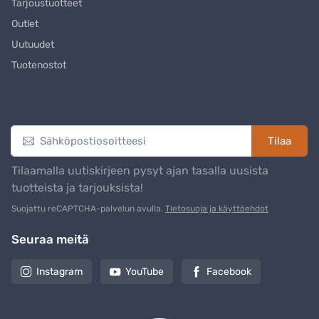
Tarjoustuotteet
Outlet
Uutuudet
Tuotenostot
Uutiskirje
Tilaa
Tilaamalla uutiskirjeen pysyt ajan tasalla uusista
tuotteista ja tarjouksista!
Suojattu reCAPTCHA-palvelun avulla.
Tietosuoja ja käyttöehdot
Seuraa meitä
Instagram
YouTube
Facebook