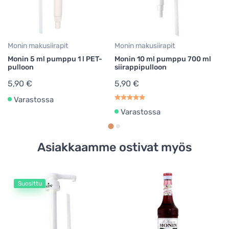
5
Monin makusiirapit
Monin makusiirapit
Monin 5 ml pumppu 1 l PET-
Monin 10 ml pumppu 700 ml
pulloon
siirappipulloon
5,90 €
5,90 €
Varastossa
Varastossa
Asiakkaamme ostivat myös
Suosittu
Mo
M
ma