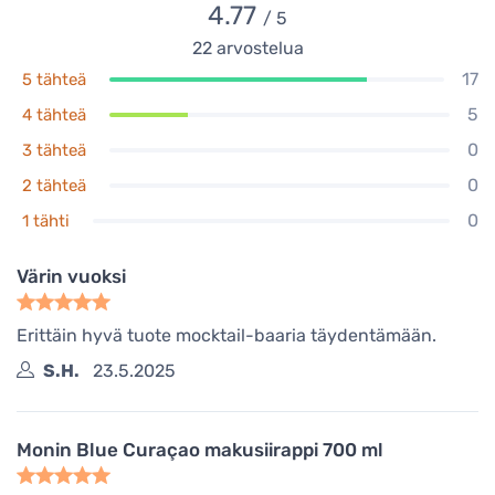
4.77
/ 5
22
arvostelua
17
5 tähteä
5
4 tähteä
0
3 tähteä
0
2 tähteä
0
1 tähti
Värin vuoksi
Erittäin hyvä tuote mocktail-baaria täydentämään.
S.H.
23.5.2025
Monin Blue Curaçao makusiirappi 700 ml