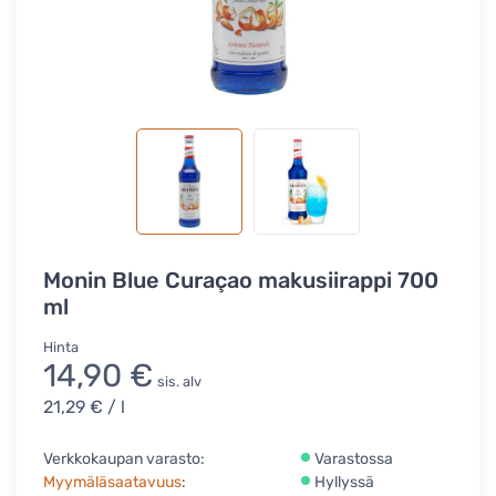
Monin Blue Curaçao makusiirappi 700
ml
Hinta
14,90 €
sis. alv
21,29 €
/ l
Verkkokaupan varasto:
Varastossa
Myymäläsaatavuus
:
Hyllyssä