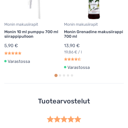
1
22
Monin makusiirapit
Monin makusiirapit
Monin 10 ml pumppu 700 ml
Monin Grenadine makusiirappi
siirappipulloon
700 ml
5,90 €
13,90 €
19,86 € / l
Varastossa
Varastossa
Tuotearvostelut