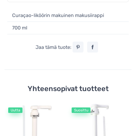
Curaçao-liköörin makuinen makusiirappi
700 ml
Jaa tämä tuote:
Yhteensopivat tuotteet
Uutta
Suosittu
Mo
Mo
si