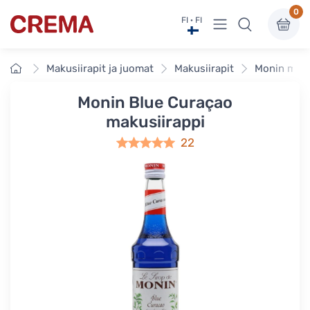
0
Näytä valikko
FI · FI
Crema
Etusivu
Makusiirapit ja juomat
Makusiirapit
Monin maku
Monin Blue Curaçao
makusiirappi
22