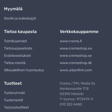
Myymälä
Osoite ja aukioloajat
Tietoa kaupasta
Verkkokauppamme
Toimitusehdot
www.crema.fi
Tietosuojaseloste
www.cremashop.eu
Evästeasetukset
www.cremashop.se
Tietoa meistä
www.cremashop.dk
Oikeudellinen huomautus
www.urbanfinn.com
Tuotteet
Crema / PPL Media Oy
Hankasuontie 11 B
Tuoteryhmät
00390 Helsinki
Y-tunnus: 1972419-9
Tuotemerkit
010 322 4480
Tarjoustuotteet