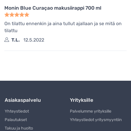
Monin Blue Curaçao makusiirappi 700 ml
On tilattu ennenkin ja aina tullut ajallaan ja se mitä on
tilattu
T.L.
12.5.2022
Asiakaspalvelu
Yrityksille
Yhteystiedot
Palvelumme yrityksille
Palautukset
Yhteystiedot yritysmyyntiin
Takuu ja huolto