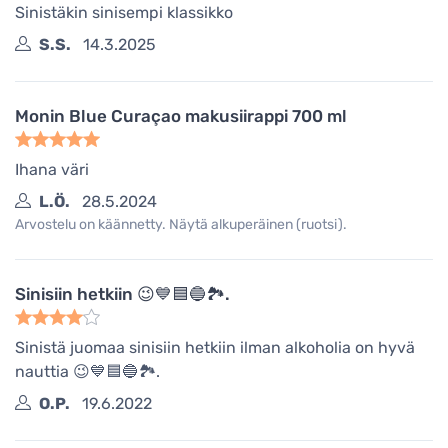
Sinistäkin sinisempi klassikko
S.S.
14.3.2025
Monin Blue Curaçao makusiirappi 700 ml
Ihana väri
L.Ö.
28.5.2024
Arvostelu on käännetty. Näytä alkuperäinen (ruotsi).
Sinisiin hetkiin 😉💙🟦🔵🏞.
Sinistä juomaa sinisiin hetkiin ilman alkoholia on hyvä
nauttia 😉💙🟦🔵🏞.
O.P.
19.6.2022