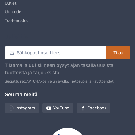
Outlet
Uutuudet
Tuotenostot
Uutiskirje
Tilaa
Tilaamalla uutiskirjeen pysyt ajan tasalla uusista
tuotteista ja tarjouksista!
Suojattu reCAPTCHA-palvelun avulla.
Tietosuoja ja käyttöehdot
Seuraa meitä
Instagram
YouTube
Facebook