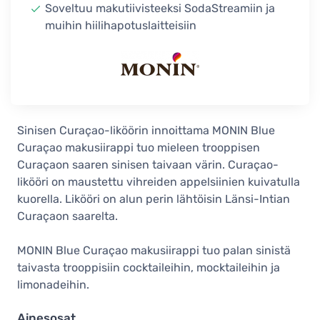
Soveltuu makutiivisteeksi SodaStreamiin ja
muihin hiilihapotuslaitteisiin
Sinisen Curaçao-liköörin innoittama MONIN Blue
Curaçao makusiirappi tuo mieleen trooppisen
Curaçaon saaren sinisen taivaan värin. Curaçao-
likööri on maustettu vihreiden appelsiinien kuivatulla
kuorella. Likööri on alun perin lähtöisin Länsi-Intian
Curaçaon saarelta.
MONIN Blue Curaçao makusiirappi tuo palan sinistä
taivasta trooppisiin cocktaileihin, mocktaileihin ja
limonadeihin.
Ainesosat