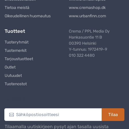
Tietoa meistä
www.cremashop.dk
Oikeudellinen huomautus
www.urbanfinn.com
Tuotteet
Crema / PPL Media Oy
Hankasuontie 11 B
Tuoteryhmät
00390 Helsinki
Y-tunnus: 1972419-9
Tuotemerkit
010 322 4480
Tarjoustuotteet
Outlet
Uutuudet
Tuotenostot
Uutiskirje
Tilaa
Tilaamalla uutiskirjeen pysyt ajan tasalla uusista