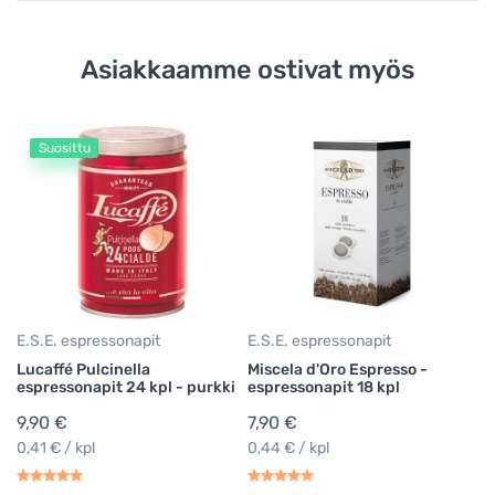
Asiakkaamme ostivat myös
Suosittu
E.
O
va
2
0,
E.S.E. espressonapit
E.S.E. espressonapit
Lucaffé Pulcinella
Miscela d'Oro Espresso -
espressonapit 24 kpl - purkki
espressonapit 18 kpl
9,90 €
7,90 €
0,41 € / kpl
0,44 € / kpl