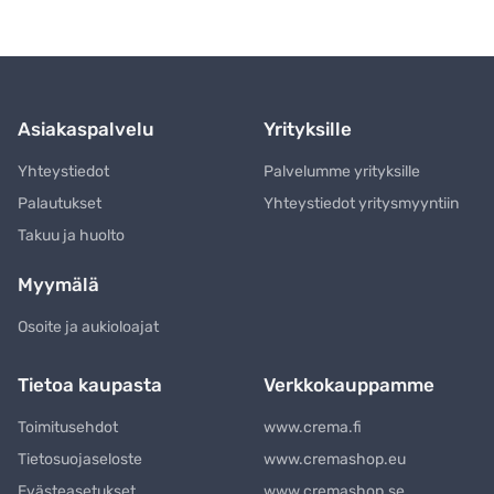
Asiakaspalvelu
Yrityksille
Yhteystiedot
Palvelumme yrityksille
Palautukset
Yhteystiedot yritysmyyntiin
Takuu ja huolto
Myymälä
Osoite ja aukioloajat
Tietoa kaupasta
Verkkokauppamme
Toimitusehdot
www.crema.fi
Tietosuojaseloste
www.cremashop.eu
Evästeasetukset
www.cremashop.se