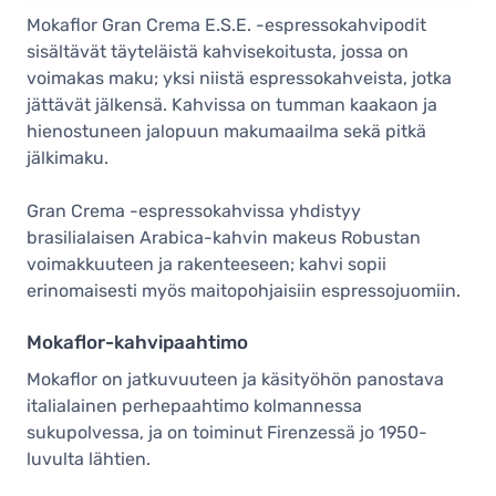
Mokaflor Gran Crema E.S.E. -espressokahvipodit
sisältävät täyteläistä kahvisekoitusta, jossa on
voimakas maku; yksi niistä espressokahveista, jotka
jättävät jälkensä. Kahvissa on tumman kaakaon ja
hienostuneen jalopuun makumaailma sekä pitkä
jälkimaku.
Gran Crema -espressokahvissa yhdistyy
brasilialaisen Arabica-kahvin makeus Robustan
voimakkuuteen ja rakenteeseen; kahvi sopii
erinomaisesti myös maitopohjaisiin espressojuomiin.
Mokaflor-kahvipaahtimo
Mokaflor on jatkuvuuteen ja käsityöhön panostava
italialainen perhepaahtimo kolmannessa
sukupolvessa, ja on toiminut Firenzessä jo 1950-
luvulta lähtien.