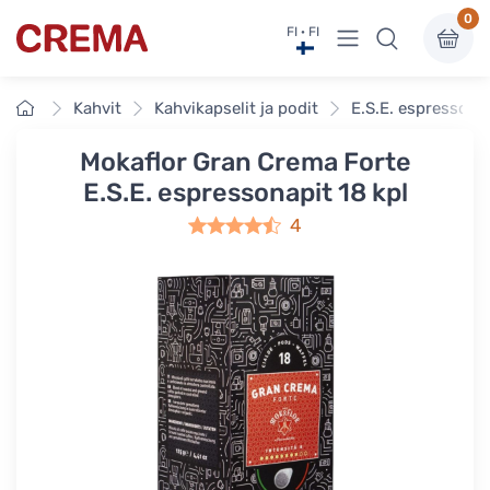
0
Näytä valikko
FI · FI
Crema
Etusivu
Kahvit
Kahvikapselit ja podit
E.S.E. espressona
Mokaflor Gran Crema Forte
E.S.E. espressonapit 18 kpl
4