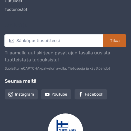
Uutuudet
Tuotenostot
Uutiskirje
Tilaa
Tilaamalla uutiskirjeen pysyt ajan tasalla uusista
tuotteista ja tarjouksista!
Suojattu reCAPTCHA-palvelun avulla.
Tietosuoja ja käyttöehdot
Seuraa meitä
Instagram
YouTube
Facebook