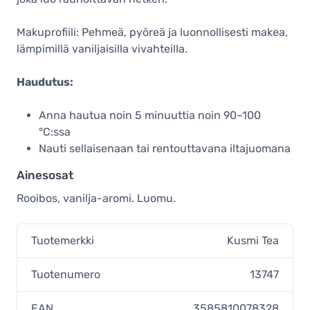
Maku­profiili: Pehmeä, pyöreä ja luonnollisesti makea,
lämpimillä vaniljaisilla vivahteilla.
Haudutus:
Anna hautua noin 5 minuuttia noin 90–100
°C:ssa
Nauti sellaisenaan tai rentouttavana iltajuomana
Ainesosat
Rooibos, vanilja-aromi. Luomu.
Tuotemerkki
Kusmi Tea
Tuotenumero
13747
EAN
3585810078328