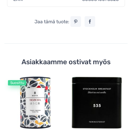
Jaa tämä tuote:
Asiakkaamme ostivat myös
Suosittu
Mu
Te
Gr
1
15