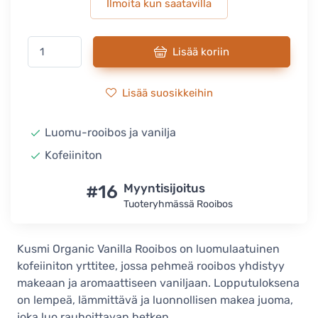
Ilmoita kun saatavilla
Lisää koriin
Lisää suosikkeihin
Luomu-rooibos ja vanilja
Kofeiiniton
#16
Myyntisijoitus
Tuoteryhmässä Rooibos
Kusmi Organic Vanilla Rooibos on luomulaatuinen
kofeiiniton yrttitee, jossa pehmeä rooibos yhdistyy
makeaan ja aromaattiseen vaniljaan. Lopputuloksena
on lempeä, lämmittävä ja luonnollisen makea juoma,
joka luo rauhoittavan hetken.