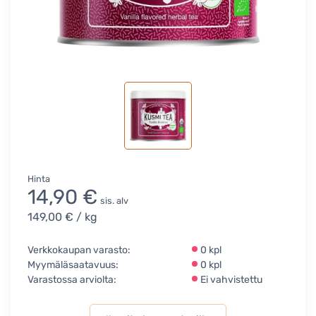
Hinta
14,90 €
sis. alv
149,00 €
/ kg
Verkkokaupan varasto:
0 kpl
Myymäläsaatavuus:
0 kpl
Varastossa arviolta:
Ei vahvistettu