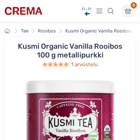
0
Näytä valikko
FI · FI
Crema
Etusivu
Tee
Rooibos
Kusmi Organic Vanilla Rooibos 100
Kusmi Organic Vanilla Rooibos
100 g metallipurkki
1 arvostelu