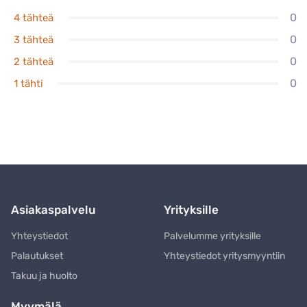
0
4 tähteä
0
3 tähteä
0
2 tähteä
0
1 tähti
Asiakaspalvelu
Yrityksille
Yhteystiedot
Palvelumme yrityksille
Palautukset
Yhteystiedot yritysmyyntiin
Takuu ja huolto
Myymälä