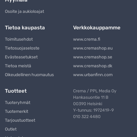
Osoite ja aukioloajat
Tietoa kaupasta
Verkkokauppamme
Toimitusehdot
www.crema.fi
Tietosuojaseloste
www.cremashop.eu
Evästeasetukset
www.cremashop.se
Tietoa meistä
www.cremashop.dk
Oikeudellinen huomautus
www.urbanfinn.com
Tuotteet
Crema / PPL Media Oy
Hankasuontie 11 B
Tuoteryhmät
00390 Helsinki
Y-tunnus: 1972419-9
Tuotemerkit
010 322 4480
Tarjoustuotteet
Outlet