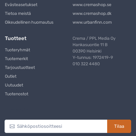
Evästeasetukset
www.cremashop.se
Tietoa meistä
www.cremashop.dk
Oikeudellinen huomautus
www.urbanfinn.com
Tuotteet
Crema / PPL Media Oy
Hankasuontie 11 B
Tuoteryhmät
00390 Helsinki
Y-tunnus: 1972419-9
Tuotemerkit
010 322 4480
Tarjoustuotteet
Outlet
Uutuudet
Tuotenostot
Uutiskirje
Tilaa