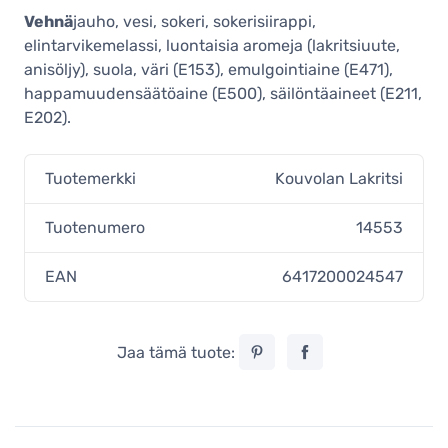
Vehnä
jauho, vesi, sokeri, sokerisiirappi,
elintarvikemelassi, luontaisia aromeja (lakritsiuute,
anisöljy), suola, väri (E153), emulgointiaine (E471),
happamuudensäätöaine (E500), säilöntäaineet (E211,
E202).
Tuotemerkki
Kouvolan Lakritsi
Tuotenumero
14553
EAN
6417200024547
Jaa tämä tuote: