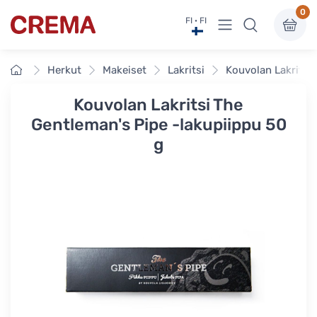
0
Näytä valikko
FI · FI
Crema
Etusivu
Herkut
Makeiset
Lakritsi
Kouvolan Lakritsi
Kouvolan Lakritsi The
Gentleman's Pipe -lakupiippu 50
g