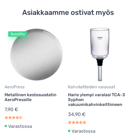
Asiakkaamme ostivat myös
Suosittu
Ro
Te
Re
17
17
AeroPress
Kahvilaitteiden varaosat
Metallinen kestosuodatin
Hario ylempi varalasi TCA-3
AeroPressille
Syphon
vakuumikahvinkeittimeen
7,90 €
34,90 €
Varastossa
Varastossa