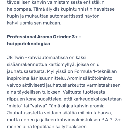
täydellisen kahvin valmistamisesta entistäkin
helpompaa. Tämä älykäs kupintunnistin havaitsee
kupin ja mukauttaa automaattisesti näytön
kahvijuomia sen mukaan.
Professional Aroma Grinder 3+ –
huipputeknologiaa
J8 Twin -kahviautomaatissa on kaksi
sisäänrakennettua kartiomyllyä, joissa on 6
jauhatusasetusta. Myllyissä on Formula 1-tekniikan
inspiroima äänisuunnittelu. Arominsäätötoiminto
valvoo aktiivisesti jauhatuskarkeutta varmistaakseen
aina täydellisen tuloksen. Valitusta tuotteesta
riippuen kone suosittelee, että karkeudeksi asetetaan
"mieto" tai "vahva". Tämä ohjaa kahvin aromia.
Jauhatusastetta voidaan säätää milloin tahansa,
mutta ennen ja jälkeen kahvinvalmistuksen P.A.G. 3+
menee aina lepotilaan säilyttääkseen