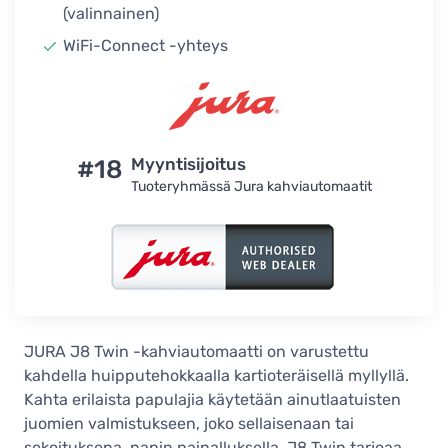
(valinnainen)
WiFi-Connect -yhteys
#18
Myyntisijoitus
Tuoteryhmässä Jura kahviautomaatit
JURA J8 Twin -kahviautomaatti on varustettu
kahdella huipputehokkaalla kartioteräisellä myllyllä.
Kahta erilaista papulajia käytetään ainutlaatuisten
juomien valmistukseen, joko sellaisenaan tai
sekoituksena, napin painalluksella. J8 Twin tarjoaa