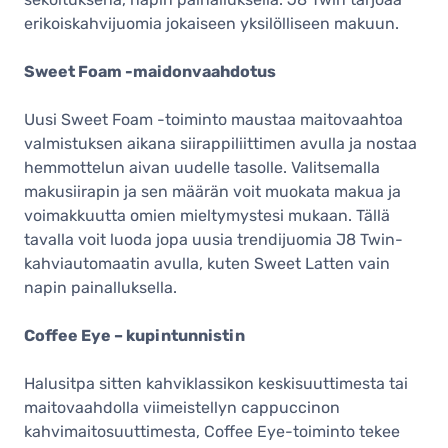
erikoiskahvijuomia jokaiseen yksilölliseen makuun.
Sweet Foam -maidonvaahdotus
Uusi Sweet Foam -toiminto maustaa maitovaahtoa
valmistuksen aikana siirappiliittimen avulla ja nostaa
hemmottelun aivan uudelle tasolle. Valitsemalla
makusiirapin ja sen määrän voit muokata makua ja
voimakkuutta omien mieltymystesi mukaan. Tällä
tavalla voit luoda jopa uusia trendijuomia J8 Twin-
kahviautomaatin avulla, kuten Sweet Latten vain
napin painalluksella.
Coffee Eye – kupintunnistin
Halusitpa sitten kahviklassikon keskisuuttimesta tai
maitovaahdolla viimeistellyn cappuccinon
kahvimaitosuuttimesta, Coffee Eye-toiminto tekee