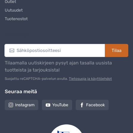
Outlet
Uutuudet
Tuotenostot
Uutiskirje
Tilaa
Tilaamalla uutiskirjeen pysyt ajan tasalla uusista
tuotteista ja tarjouksista!
Suojattu reCAPTCHA-palvelun avulla.
Tietosuoja ja käyttöehdot
Seuraa meitä
Instagram
YouTube
Facebook