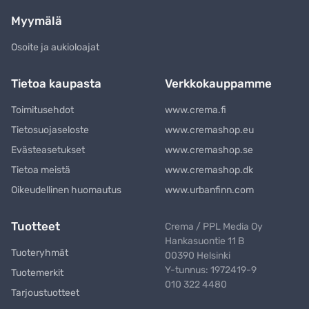
Myymälä
Osoite ja aukioloajat
Tietoa kaupasta
Verkkokauppamme
Toimitusehdot
www.crema.fi
Tietosuojaseloste
www.cremashop.eu
Evästeasetukset
www.cremashop.se
Tietoa meistä
www.cremashop.dk
Oikeudellinen huomautus
www.urbanfinn.com
Tuotteet
Crema / PPL Media Oy
Hankasuontie 11 B
Tuoteryhmät
00390 Helsinki
Y-tunnus: 1972419-9
Tuotemerkit
010 322 4480
Tarjoustuotteet