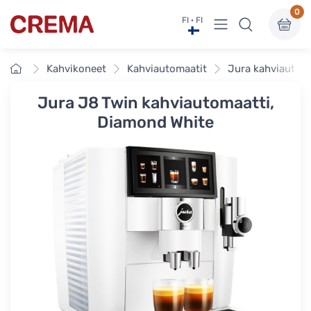
0
Näytä valikko
FI · FI
Crema
Etusivu
Kahvikoneet
Kahviautomaatit
Jura kahviautom
Jura J8 Twin kahviautomaatti,
Diamond White