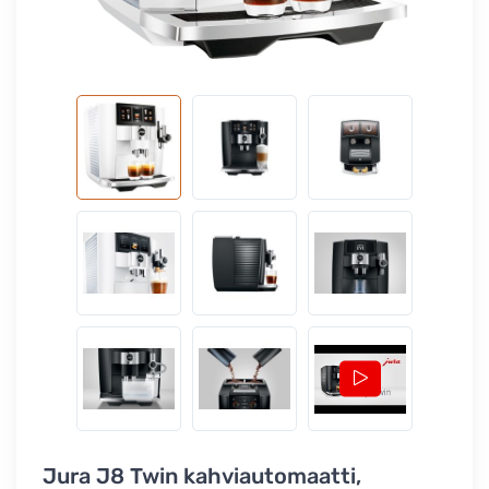
Jura J8 Twin kahviautomaatti,