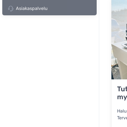
Asiakaspalvelu
Tu
my
Halu
Terv