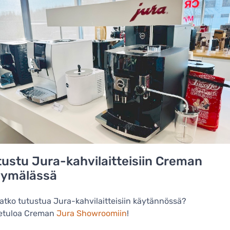
tustu Jura-kahvilaitteisiin Creman
ymälässä
atko tutustua Jura-kahvilaitteisiin käytännössä?
etuloa Creman
Jura Showroomiin
!