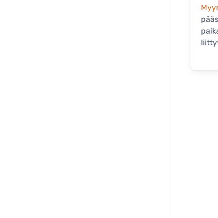
Myy
pääs
paik
liit