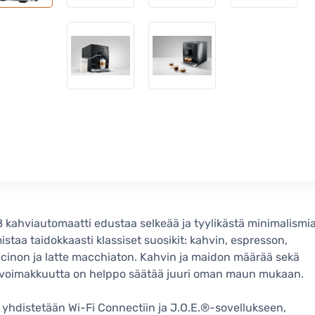
 kahviautomaatti edustaa selkeää ja tyylikästä minimalismia
istaa taidokkaasti klassiset suosikit: kahvin, espresson,
inon ja latte macchiaton. Kahvin ja maidon määrää sekä
 voimakkuutta on helppo säätää juuri oman maun mukaan.
yhdistetään Wi-Fi Connectiin ja J.O.E.®-sovellukseen,