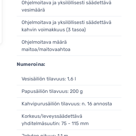
Ohjelmoitava ja yksilöllisesti säädettävä
vesimäärä
Ohjelmoitava ja yksilöllisesti säädettävä
kahvin voimakkuus (3 tasoa)
Ohjelmoitava määrä
maitoa/maitovaahtoa
Numeroina:
Vesisäiliön tilavuus: 1,6 l
Papusäiliön tilavuus: 200 g
Kahvipurusäiliön tilavuus: n. 16 annosta
Korkeus/leveyssäädettävä
yhditelmäsuutin: 75 - 115 mm
Johdon pituus: 1,1 m