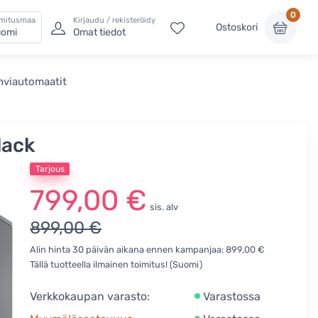
0
imitusmaa
Kirjaudu / rekisteröidy
Ostoskori
omi
Omat tiedot
hviautomaatit
lack
Tarjous
799,00 €
sis. alv
899,00 €
Alin hinta 30 päivän aikana ennen kampanjaa: 899,00 €
Tällä tuotteella ilmainen toimitus! (Suomi)
Verkkokaupan varasto:
Varastossa