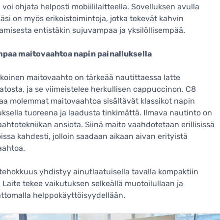
 voi ohjata helposti mobiililaitteella. Sovelluksen avulla
äsi on myös erikoistoimintoja, jotka tekevät kahvin
amisesta entistäkin sujuvampaa ja yksilöllisempää.
paa maitovaahtoa napin painalluksella
koinen maitovaahto on tärkeää nautittaessa latte
tosta, ja se viimeistelee herkullisen cappuccinon. C8
aa molemmat maitovaahtoa sisältävät klassikot napin
uksella tuoreena ja laadusta tinkimättä. Ilmava nautinto on
ahtotekniikan ansiota. Siinä maito vaahdotetaan erillisissä
ssa kahdesti, jolloin saadaan aikaan aivan erityistä
aahtoa.
tehokkuus yhdistyy ainutlaatuisella tavalla kompaktiin
 Laite tekee vaikutuksen selkeällä muotoilullaan ja
tomalla helppokäyttöisyydellään.