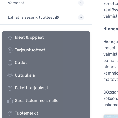
Varaosat
konetta
käytöss
valmist
Lahjat ja sesonkituotteet 🎁
Hienom
Ideat & oppaat
Hienoja
macchia
Tarjoustuotteet
valmist
painall
Outlet
hienova
kammioi
Uutuuksia
maitov
Pakettitarjoukset
C8:ssa 
kokoon.
Suosittelumme sinulle
uskomat
Tuotemerkit