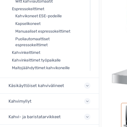
Witt kahviautomaatit
Espressokeittimet
Kahvikoneet ESE-podeille
Kapselikoneet
Manuaaliset espressokeittimet
Puoliautomaattiset
espressokeittimet
Kahvinkeittimet
Kahvinkeittimet työpaikalle
Maitojäähdyttimet kahvikoneille
Käsikäyttöiset kahvivälineet
Kahvimyllyt
Kahvi- ja baristatarvikkeet