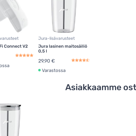
ävarusteet
Jura-lisävarusteet
Fi Connect V2
Jura lasinen maitosäiliö
0,5 l
29,90 €
ossa
Varastossa
Asiakkaamme ost