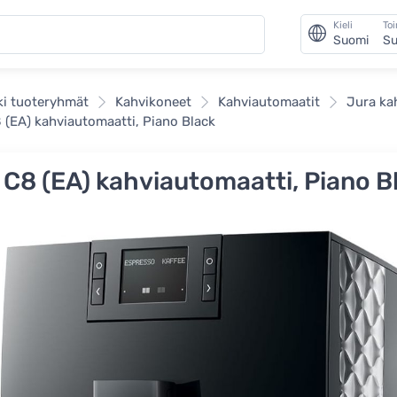
Kieli
To
Suomi
Su
ki tuoteryhmät
Kahvikoneet
Kahviautomaatit
Jura ka
 (EA) kahviautomaatti, Piano Black
 C8 (EA) kahviautomaatti, Piano B