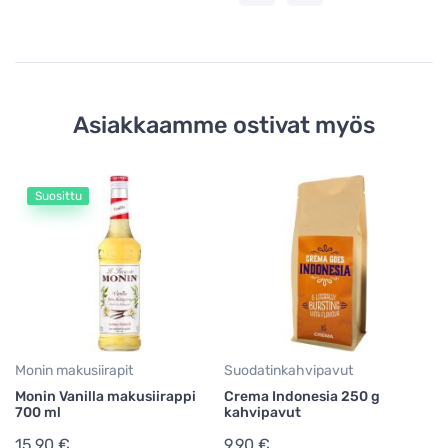
Asiakkaamme ostivat myös
Suosittu
Su
Cr
9
39
Monin makusiirapit
Suodatinkahvipavut
Monin Vanilla makusiirappi
Crema Indonesia 250 g
700 ml
kahvipavut
15,90 €
9,90 €