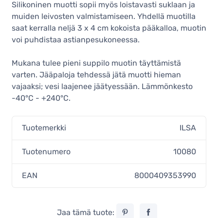
Silikoninen muotti sopii myös loistavasti suklaan ja
muiden leivosten valmistamiseen. Yhdellä muotilla
saat kerralla neljä 3 x 4 cm kokoista pääkalloa, muotin
voi puhdistaa astianpesukoneessa.
Mukana tulee pieni suppilo muotin täyttämistä
varten. Jääpaloja tehdessä jätä muotti hieman
vajaaksi; vesi laajenee jäätyessään. Lämmönkesto
-40°C - +240°C.
Tuotemerkki
ILSA
Tuotenumero
10080
EAN
8000409353990
Jaa tämä tuote: