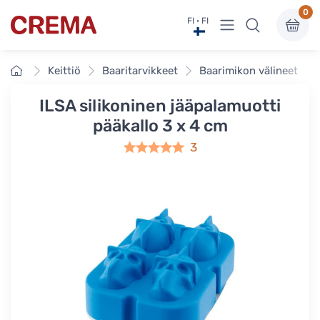
0
Näytä valikko
FI · FI
Crema
Etusivu
Keittiö
Baaritarvikkeet
Baarimikon välineet
ILSA silikoninen jääpalamuotti
pääkallo 3 x 4 cm
3