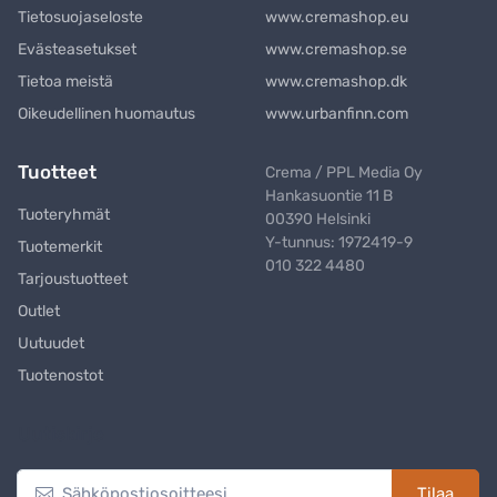
Tietosuojaseloste
www.cremashop.eu
Evästeasetukset
www.cremashop.se
Tietoa meistä
www.cremashop.dk
Oikeudellinen huomautus
www.urbanfinn.com
Tuotteet
Crema / PPL Media Oy
Hankasuontie 11 B
Tuoteryhmät
00390 Helsinki
Y-tunnus: 1972419-9
Tuotemerkit
010 322 4480
Tarjoustuotteet
Outlet
Uutuudet
Tuotenostot
Uutiskirje
Tilaa