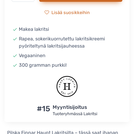
Lisää suosikkeihin
Makea lakritsi
Rapea, sokerikuorrutettu lakritsikreemi
pyöriteltynä lakritsijauheessa
Vegaaninen
300 gramman purkki!
#15
Myyntisijoitus
Tuoteryhmässä Lakritsi
Pilska Finnar Haupt Lakritsilta – tässä saat ihanan