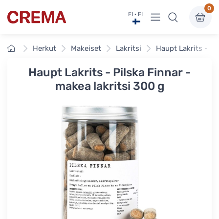
0
Näytä valikko
FI · FI
Crema
Etusivu
Herkut
Makeiset
Lakritsi
Haupt Lakrits - Pi
Haupt Lakrits - Pilska Finnar -
makea lakritsi 300 g