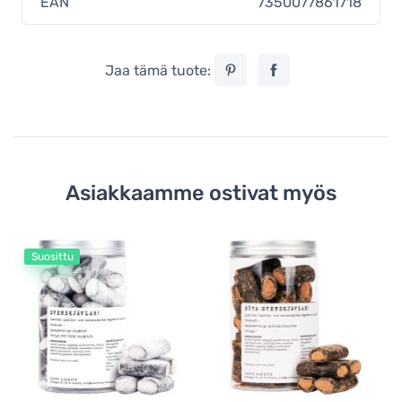
EAN
7350077861718
Jaa tämä tuote:
Asiakkaamme ostivat myös
Suosittu
Sa
Ha
S
sa
6
1,