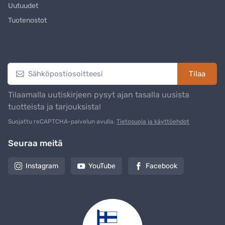
Uutuudet
Tuotenostot
Uutiskirje
Tilaa
Tilaamalla uutiskirjeen pysyt ajan tasalla uusista
tuotteista ja tarjouksista!
Suojattu reCAPTCHA-palvelun avulla.
Tietosuoja ja käyttöehdot
Seuraa meitä
Instagram
YouTube
Facebook