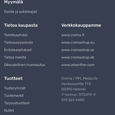
Myymälä
Osoite ja aukioloajat
Tietoa kaupasta
Verkkokauppamme
Toimitusehdot
www.crema.fi
Tietosuojaseloste
www.cremashop.eu
Evästeasetukset
www.cremashop.se
Tietoa meistä
www.cremashop.dk
Oikeudellinen huomautus
www.urbanfinn.com
Tuotteet
Crema / PPL Media Oy
Hankasuontie 11 B
Tuoteryhmät
00390 Helsinki
Y-tunnus: 1972419-9
Tuotemerkit
010 322 4480
Tarjoustuotteet
Outlet