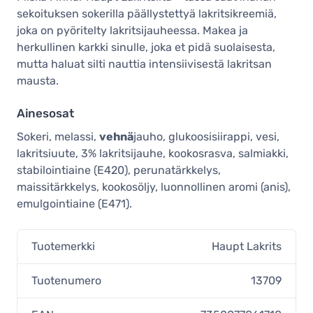
sekoituksen sokerilla päällystettyä lakritsikreemiä,
joka on pyöritelty lakritsijauheessa. Makea ja
herkullinen karkki sinulle, joka et pidä suolaisesta,
mutta haluat silti nauttia intensiivisestä lakritsan
mausta.
Ainesosat
Sokeri, melassi,
vehnä
jauho, glukoosisiirappi, vesi,
lakritsiuute, 3% lakritsijauhe, kookosrasva, salmiakki,
stabilointiaine (E420), perunatärkkelys,
maissitärkkelys, kookosöljy, luonnollinen aromi (anis),
emulgointiaine (E471).
Tuotemerkki
Haupt Lakrits
Tuotenumero
13709