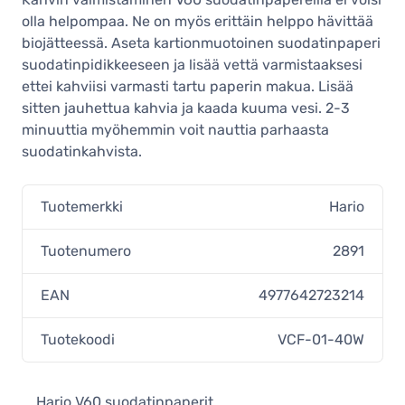
olla helpompaa. Ne on myös erittäin helppo hävittää
biojätteessä. Aseta kartionmuotoinen suodatinpaperi
suodatinpidikkeeseen ja lisää vettä varmistaaksesi
ettei kahviisi varmasti tartu paperin makua. Lisää
sitten jauhettua kahvia ja kaada kuuma vesi. 2-3
minuuttia myöhemmin voit nauttia parhaasta
suodatinkahvista.
Tuotemerkki
Hario
Tuotenumero
2891
EAN
4977642723214
Tuotekoodi
VCF-01-40W
Hario V60 suodatinpaperit