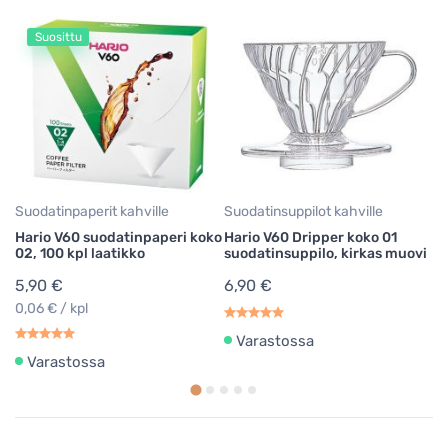
Suosittu
Su
Ha
01
5
0,
Suodatinpaperit kahville
Suodatinsuppilot kahville
Hario V60 suodatinpaperi koko
Hario V60 Dripper koko 01
02, 100 kpl laatikko
suodatinsuppilo, kirkas muovi
5,90 €
6,90 €
0,06 € / kpl
Varastossa
Varastossa