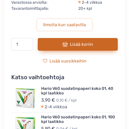
Varastossa arviolta:
2-4 viikkoa
Tavarantoimittajalla:
20+ kpl
Ilmoita kun saatavilla
Lisää koriin
Lisää suosikkeihin
Katso vaihtoehtoja
Hario V60 suodatinpaperi koko 01, 40
kpl laatikko
3,90 €
0,10 € / kpl
2-4 viikkoa
Hario V60 suodatinpaperi koko 01, 100
kpl laatikko
5,90 €
0,06 € / kpl