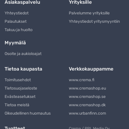
Asiakaspalvelu
Yrityksille
Yhteystiedot
Palvelumme yrityksille
Palautukset
Yhteystiedot yritysmyyntiin
Takuu ja huolto
Myymälä
Osoite ja aukioloajat
Tietoa kaupasta
Verkkokauppamme
Toimitusehdot
www.crema.fi
Tietosuojaseloste
www.cremashop.eu
Evästeasetukset
www.cremashop.se
Tietoa meistä
www.cremashop.dk
Oikeudellinen huomautus
www.urbanfinn.com
Tuotteet
Crema / PPL Media Oy