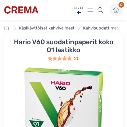
0
Näytä valikko
FI · FI
Crema
Etusivu
Käsikäyttöiset kahvivälineet
Kahvisuodattimet ja t
Hario V60 suodatinpaperit koko
01 laatikko
25