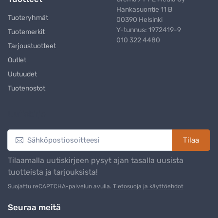
Hankasuontie 11 B
Tuoteryhmät
00390 Helsinki
Y-tunnus: 1972419-9
Tuotemerkit
010 322 4480
Tarjoustuotteet
Outlet
Uutuudet
Tuotenostot
Uutiskirje
Tilaa
Tilaamalla uutiskirjeen pysyt ajan tasalla uusista
tuotteista ja tarjouksista!
Suojattu reCAPTCHA-palvelun avulla.
Tietosuoja ja käyttöehdot
Seuraa meitä