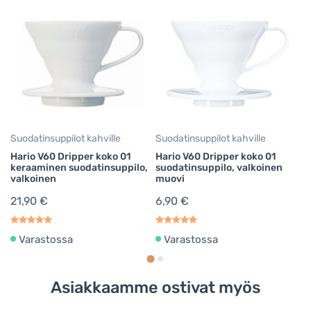
Suodatinsuppilot kahville
Suodatinsuppilot kahville
Su
Hario V60 Dripper koko 01
Hario V60 Dripper koko 01
Ha
keraaminen suodatinsuppilo,
suodatinsuppilo, valkoinen
su
valkoinen
muovi
6
21,90 €
6,90 €
Varastossa
Varastossa
Asiakkaamme ostivat myös