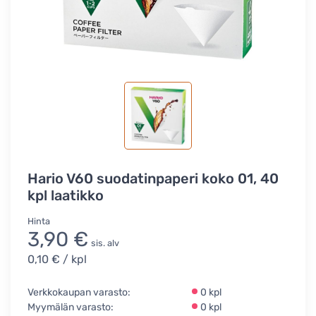
Hario V60 suodatinpaperi koko 01, 40
kpl laatikko
Hinta
3,90 €
sis. alv
0,10 €
/ kpl
Verkkokaupan varasto:
0 kpl
Myymälän varasto:
0 kpl