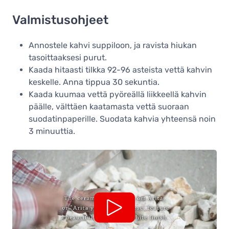
sininen
Valmistusohjeet
28,90 €
Varastossa
Annostele kahvi suppiloon, ja ravista hiukan
Hario V60 Dripper koko 02
tasoittaaksesi purut.
keraaminen suodatinsuppilo,
siniturkoosi
Kaada hitaasti tilkka 92-96 asteista vettä kahvin
28,90 €
keskelle. Anna tippua 30 sekuntia.
Varastossa
Kaada kuumaa vettä pyöreällä liikkeellä kahvin
päälle, välttäen kaatamasta vettä suoraan
Hario V60 Dripper koko 02
keraaminen suodatinsuppilo,
suodatinpaperille. Suodata kahvia yhteensä noin
indigonsininen
3 minuuttia.
28,90 €
Varastossa