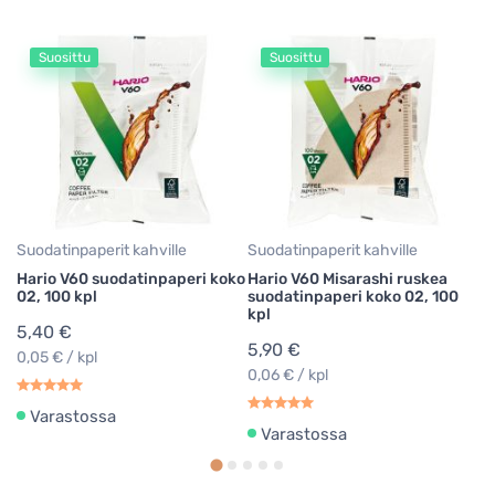
Suosittu
Suosittu
Su
Ha
02
3
0,
Suodatinpaperit kahville
Suodatinpaperit kahville
Hario V60 suodatinpaperi koko
Hario V60 Misarashi ruskea
02, 100 kpl
suodatinpaperi koko 02, 100
kpl
5,40 €
5,90 €
0,05 € / kpl
0,06 € / kpl
Varastossa
Varastossa