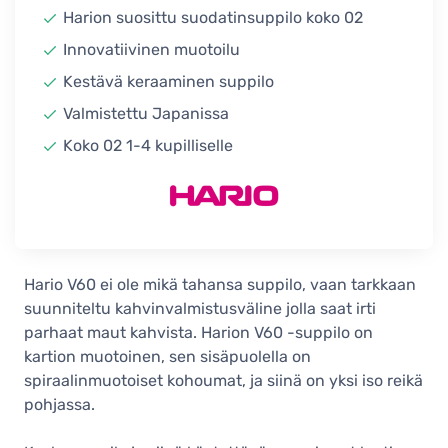
keraaminen suodatinsuppilo, oranssi
Harion suosittu suodatinsuppilo koko 02
28,90 €
Innovatiivinen muotoilu
Ei vahvistettu
Kestävä keraaminen suppilo
Hario V60 Dripper koko 02
keraaminen suodatinsuppilo,
Valmistettu Japanissa
savunvihreä
Koko 02 1-4 kupilliselle
28,90 €
Varastossa
Hario V60 Dripper koko 02
keraaminen suodatinsuppilo,
punainen
28,90 €
Hario V60 ei ole mikä tahansa suppilo, vaan tarkkaan
Varastossa
suunniteltu kahvinvalmistusväline jolla saat irti
Hario V60 Dripper koko 02
parhaat maut kahvista. Harion V60 -suppilo on
keraaminen suodatinsuppilo,
vaaleanpunainen
kartion muotoinen, sen sisäpuolella on
28,90 €
spiraalinmuotoiset kohoumat, ja siinä on yksi iso reikä
Varastossa
pohjassa.
Hario V60 Dripper koko 02