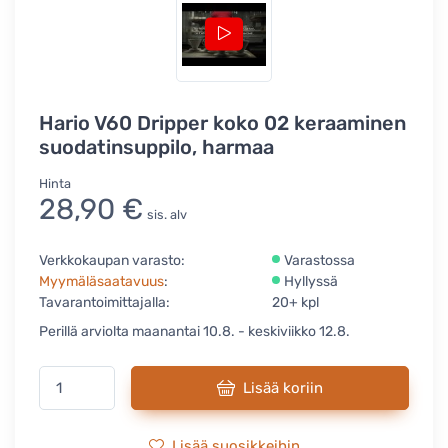
Hario V60 Dripper koko 02 keraaminen
suodatinsuppilo, harmaa
Hinta
28,90 €
sis. alv
Verkkokaupan varasto:
Varastossa
Myymäläsaatavuus
:
Hyllyssä
Tavarantoimittajalla:
20+ kpl
Perillä arviolta maanantai 10.8. - keskiviikko 12.8.
Lisää koriin
Lisää suosikkeihin