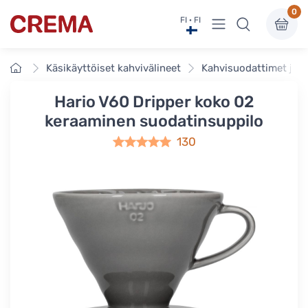
0
Näytä valikko
FI · FI
Crema
Etusivu
Käsikäyttöiset kahvivälineet
Kahvisuodattimet ja t
Hario V60 Dripper koko 02
keraaminen suodatinsuppilo
130