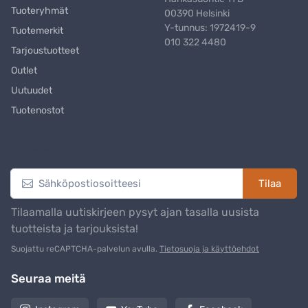
Tuoteryhmät
00390 Helsinki
Y-tunnus: 1972419-9
Tuotemerkit
010 322 4480
Tarjoustuotteet
Outlet
Uutuudet
Tuotenostot
Uutiskirje
Tilaa
Tilaamalla uutiskirjeen pysyt ajan tasalla uusista
tuotteista ja tarjouksista!
Suojattu reCAPTCHA-palvelun avulla.
Tietosuoja ja käyttöehdot
Seuraa meitä