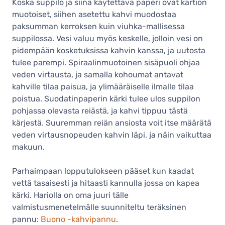
keraaminen suodatinsuppilo, vaalea
Koska suppilo ja siinä käytettävä paperi ovat kartion
violetti
muotoiset, siihen asetettu kahvi muodostaa
28,90 €
paksumman kerroksen kuin viuhka-mallisessa
1-2 viikkoa
suppilossa. Vesi valuu myös keskelle, jolloin vesi on
pidempään kosketuksissa kahvin kanssa, ja uutosta
Hario V60 Dripper koko 02
keraaminen suodatinsuppilo, violetti
tulee parempi. Spiraalinmuotoinen sisäpuoli ohjaa
28,90 €
veden virtausta, ja samalla kohoumat antavat
Varastossa
kahville tilaa paisua, ja ylimääräiselle ilmalle tilaa
poistua. Suodatinpaperin kärki tulee ulos suppilon
Hario V60 Dripper koko 02
keraaminen suodatinsuppilo,
pohjassa olevasta reiästä, ja kahvi tippuu tästä
turkoosi
kärjestä. Suuremman reiän ansiosta voit itse määrätä
28,90 €
veden virtausnopeuden kahvin läpi, ja näin vaikuttaa
Varastossa
makuun.
Hario V60 Dripper koko 02
keraaminen suodatinsuppilo,
Parhaimpaan lopputulokseen pääset kun kaadat
mattamusta
vettä tasaisesti ja hitaasti kannulla jossa on kapea
28,90 €
kärki. Hariolla on oma juuri tälle
Varastossa
valmistusmenetelmälle suunniteltu teräksinen
Hario V60 Dripper koko 02
pannu:
Buono -kahvipannu
.
keraaminen suodatinsuppilo,