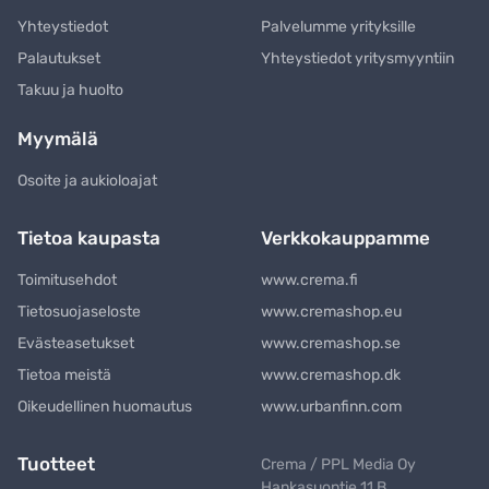
Yhteystiedot
Palvelumme yrityksille
Palautukset
Yhteystiedot yritysmyyntiin
Takuu ja huolto
Myymälä
Osoite ja aukioloajat
Tietoa kaupasta
Verkkokauppamme
Toimitusehdot
www.crema.fi
Tietosuojaseloste
www.cremashop.eu
Evästeasetukset
www.cremashop.se
Tietoa meistä
www.cremashop.dk
Oikeudellinen huomautus
www.urbanfinn.com
Tuotteet
Crema / PPL Media Oy
Hankasuontie 11 B