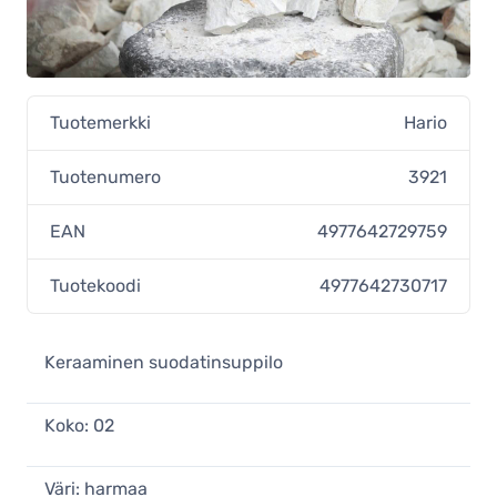
Tuotemerkki
Hario
Tuotenumero
3921
EAN
4977642729759
Tuotekoodi
4977642730717
Keraaminen suodatinsuppilo
Koko: 02
Väri: harmaa