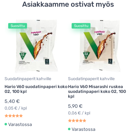
Asiakkaamme ostivat myös
Suosittu
Suosittu
Suodatinpaperit kahville
Suodatinpaperit kahville
Ka
Hario V60 suodatinpaperi koko
Hario V60 Misarashi ruskea
Ha
02, 100 kpl
suodatinpaperi koko 02, 100
ka
kpl
5,40 €
2
5,90 €
0,05 € / kpl
0,06 € / kpl
Varastossa
Varastossa