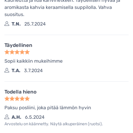
Kauneutta ja iloa kahvihetkeen. Täydellisen hyvää ja
aromikasta kahvia keraamisella suppilolla. Vahva
suositus.
T.N.
25.7.2024
Täydellinen
Sopii kaikkiin mukeihimme
T.A.
3.7.2024
Todella hieno
Paksu posliini, joka pitää lämmön hyvin
A.H.
6.5.2024
Arvostelu on käännetty. Näytä alkuperäinen (ruotsi).