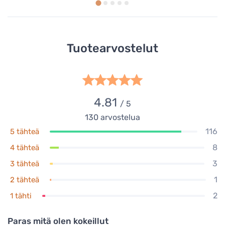
Tuotearvostelut
4.81
/ 5
130
arvostelua
116
5 tähteä
8
4 tähteä
3
3 tähteä
1
2 tähteä
2
1 tähti
Paras mitä olen kokeillut