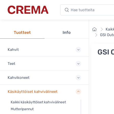
Hae tuotteita
Crema
Etusivu
Kaik
Tuotteet
Info
GSI Out
Kahvit
GSI 
Teet
Kahvikoneet
Käsikäyttöiset kahvivälineet
Kaikki käsikäyttöiset kahvivälineet
Mutteripannut