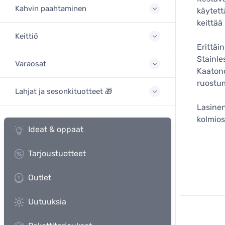
Kahvin paahtaminen
käytett
keittää
Keittiö
Erittäi
Stainle
Varaosat
Kaatono
ruostu
Lahjat ja sesonkituotteet 🎁
Lasine
kolmios
Ideat & oppaat
Tarjoustuotteet
Outlet
Uutuuksia