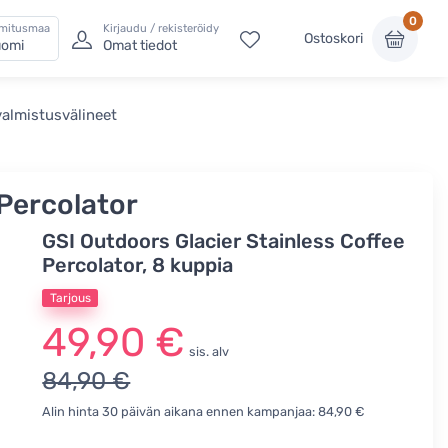
0
imitusmaa
Kirjaudu / rekisteröidy
Ostoskori
omi
Omat tiedot
almistusvälineet
 Percolator
GSI Outdoors Glacier Stainless Coffee
Percolator, 8 kuppia
Tarjous
49,90 €
sis. alv
84,90 €
Alin hinta 30 päivän aikana ennen kampanjaa: 84,90 €