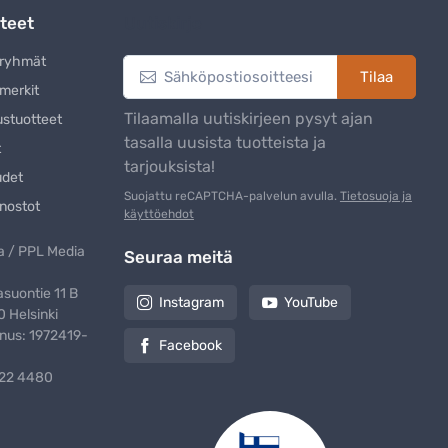
teet
Uutiskirje
eryhmät
Tilaa
merkit
Tilaamalla uutiskirjeen pysyt ajan
ustuotteet
tasalla uusista tuotteista ja
t
tarjouksista!
udet
Suojattu reCAPTCHA-palvelun avulla.
Tietosuoja ja
nostot
käyttöehdot
 / PPL Media
Seuraa meitä
suontie 11 B
Instagram
YouTube
 Helsinki
nus: 1972419-
Facebook
322 4480