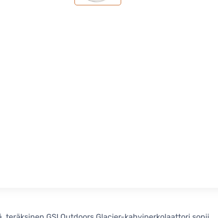
, teräksinen GSI Outdoors Glacier-kahviperkolaattori sopii