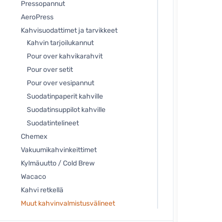
Pressopannut
AeroPress
Kahvisuodattimet ja tarvikkeet
Kahvin tarjoilukannut
Pour over kahvikarahvit
Pour over setit
Pour over vesipannut
Suodatinpaperit kahville
Suodatinsuppilot kahville
Suodatintelineet
Chemex
Vakuumikahvinkeittimet
Kylmäuutto / Cold Brew
Wacaco
Kahvi retkellä
Muut kahvinvalmistusvälineet