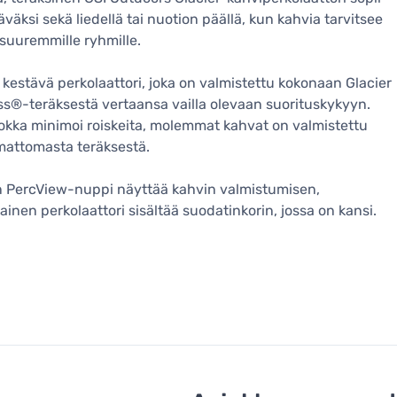
äväksi sekä liedellä tai nuotion päällä, kun kahvia tarvitsee
 suuremmille ryhmille.
n kestävä perkolaattori, joka on valmistettu kokonaan Glacier
ss®-teräksestä vertaansa vailla olevaan suorituskykyyn.
kka minimoi roiskeita, molemmat kahvat on valmistettu
mattomasta teräksestä.
n PercView-nuppi näyttää kahvin valmistumisen,
ainen perkolaattori sisältää suodatinkorin, jossa on kansi.