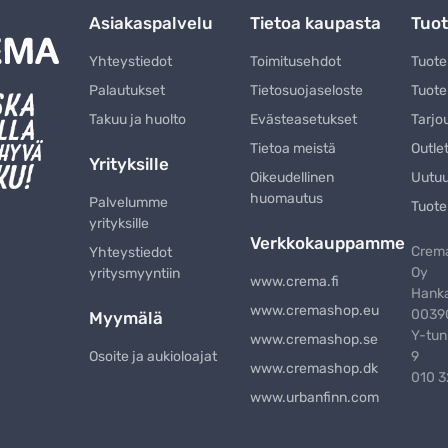
Asiakaspalvelu
Tietoa kaupasta
Tuot
Yhteystiedot
Toimitusehdot
Tuot
Palautukset
Tietosuojaseloste
Tuote
Takuu ja huolto
Evästeasetukset
Tarjo
Tietoa meistä
Outle
Yrityksille
Oikeudellinen
Uutu
huomautus
Palvelumme
Tuote
yrityksille
Verkkokauppamme
Crema
Yhteystiedot
Oy
yritysmyyntiin
www.crema.fi
Hanka
www.cremashop.eu
00390
Myymälä
Y-tun
www.cremashop.se
Osoite ja aukioloajat
9
www.cremashop.dk
010 
www.urbanfinn.com