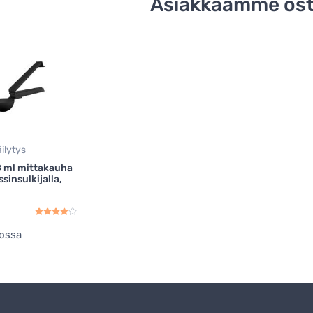
Asiakkaamme ost
ilytys
8 ml mittakauha
sinsulkijalla,
ossa