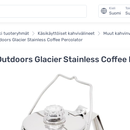
Kieli
To
Suomi
Su
ki tuoteryhmät
Käsikäyttöiset kahvivälineet
Muut kahvinv
doors Glacier Stainless Coffee Percolator
Outdoors Glacier Stainless Coffee