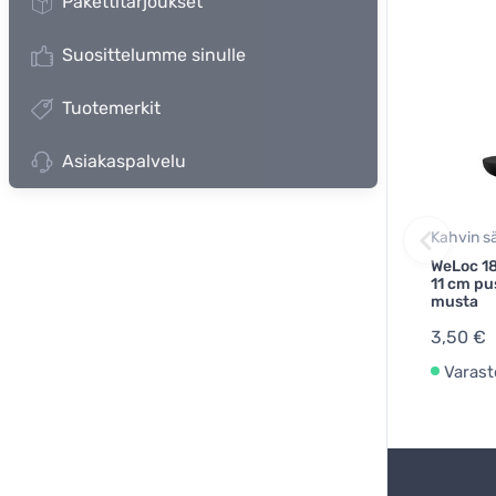
Pakettitarjoukset
Suosittelumme sinulle
Tuotemerkit
Asiakaspalvelu
Kahvin sä
WeLoc 1
11 cm pus
musta
3,50 €
Varast