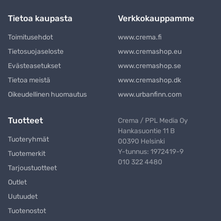
Tietoa kaupasta
Verkkokauppamme
Toimitusehdot
www.crema.fi
Tietosuojaseloste
www.cremashop.eu
Evästeasetukset
www.cremashop.se
Tietoa meistä
www.cremashop.dk
Oikeudellinen huomautus
www.urbanfinn.com
Tuotteet
Crema / PPL Media Oy
Hankasuontie 11 B
Tuoteryhmät
00390 Helsinki
Y-tunnus: 1972419-9
Tuotemerkit
010 322 4480
Tarjoustuotteet
Outlet
Uutuudet
Tuotenostot