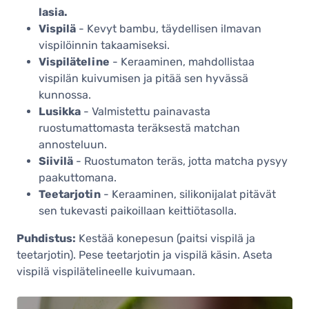
lasia.
Vispilä
- Kevyt bambu, täydellisen ilmavan
vispilöinnin takaamiseksi.
Vispiläteline
- Keraaminen, mahdollistaa
vispilän kuivumisen ja pitää sen hyvässä
kunnossa.
Lusikka
- Valmistettu painavasta
ruostumattomasta teräksestä matchan
annosteluun.
Siivilä
- Ruostumaton teräs, jotta matcha pysyy
paakuttomana.
Teetarjotin
- Keraaminen, silikonijalat pitävät
sen tukevasti paikoillaan keittiötasolla.
Puhdistus:
Kestää konepesun (paitsi vispilä ja
teetarjotin). Pese teetarjotin ja vispilä käsin. Aseta
vispilä vispilätelineelle kuivumaan.