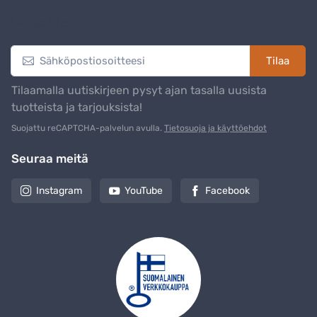
Uutiskirje
Tilaa
Tilaamalla uutiskirjeen pysyt ajan tasalla uusista
tuotteista ja tarjouksista!
Suojattu reCAPTCHA-palvelun avulla.
Tietosuoja ja käyttöehdot
Seuraa meitä
Instagram
YouTube
Facebook