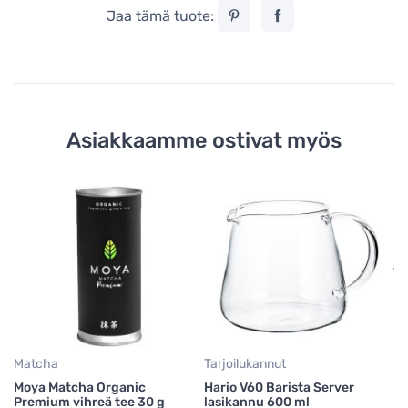
Jaa tämä tuote:
Asiakkaamme ostivat myös
M
Sh
ja
pu
1
16
Matcha
Tarjoilukannut
Moya Matcha Organic
Hario V60 Barista Server
Premium vihreä tee 30 g
lasikannu 600 ml