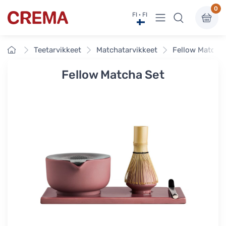
0
Näytä valikko
FI · FI
Crema
Etusivu
Teetarvikkeet
Matchatarvikkeet
Fellow Matcha 
Fellow Matcha Set