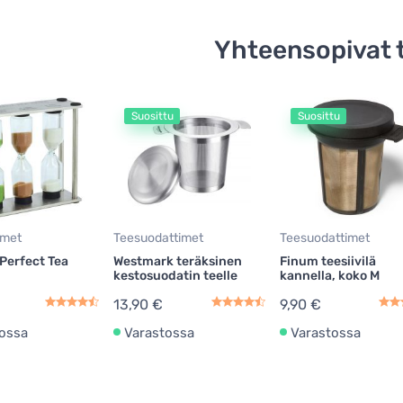
Yhteensopivat 
Suosittu
Suosittu
imet
Teesuodattimet
Teesuodattimet
Perfect Tea
Westmark teräksinen
Finum teesiivilä
kestosuodatin teelle
kannella, koko M
13,90 €
9,90 €
ossa
Varastossa
Varastossa