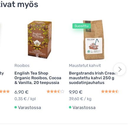
ivat myös
Suosittu
S
Suod
Hari
suod
100 
5,4
0,05
Rooibos
Maustetut kahvit
ty
English Tea Shop
Bergstrands Irish Cream
Va
Organic Rooibos, Cocoa
maustettu kahvi 250 g
& Vanilla, 20 teepussia
suodatinjauhatus
6,90 €
9,90 €
0,35 € / kpl
39,60 € / kg
Varastossa
Varastossa