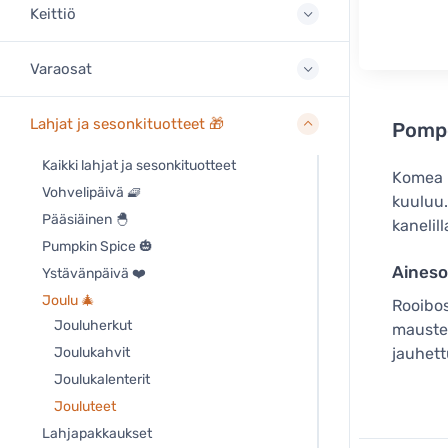
Keittiö
Varaosat
Lahjat ja sesonkituotteet 🎁
Pompo
Kaikki lahjat ja sesonkituotteet
Komea R
Vohvelipäivä 🧇
kuuluu.
Pääsiäinen 🐣
kanelil
Pumpkin Spice 🎃
Aineso
Ystävänpäivä ❤️
Joulu 🎄
Rooibos
Jouluherkut
mausten
Joulukahvit
jauhet
Joulukalenterit
Jouluteet
Lahjapakkaukset