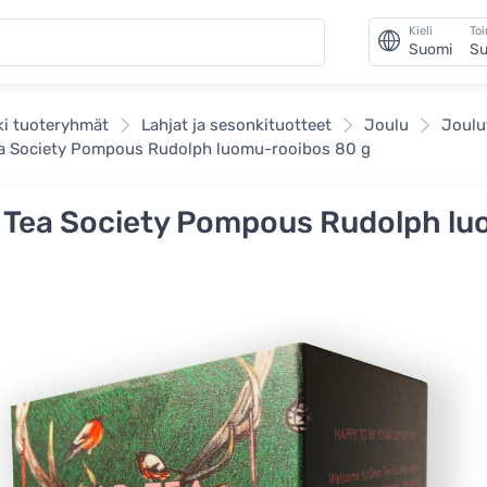
Kieli
To
Suomi
Su
ki tuoteryhmät
Lahjat ja sesonkituotteet
Joulu
Joulu
a Society Pompous Rudolph luomu-rooibos 80 g
 Tea Society Pompous Rudolph l