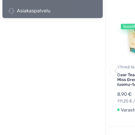
Asiakaspalvelu
Suosit
Vihreä t
Dear Tea
Miss Gre
luomu-t
8,90 €
111,25 € 
Varast