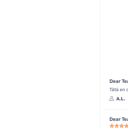
Dear Te
Tätä en o
A.L.
Dear Te