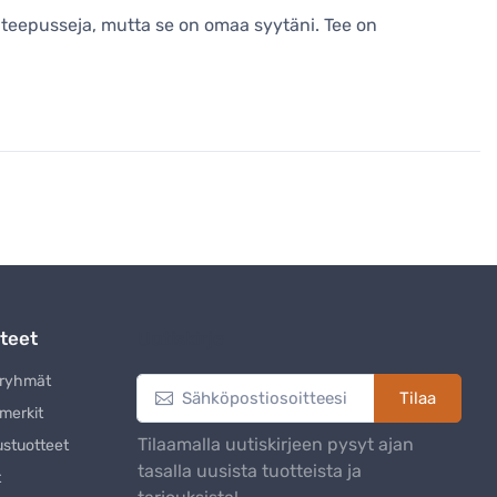
ja teepusseja, mutta se on omaa syytäni. Tee on
teet
Uutiskirje
eryhmät
Tilaa
merkit
Tilaamalla uutiskirjeen pysyt ajan
ustuotteet
tasalla uusista tuotteista ja
t