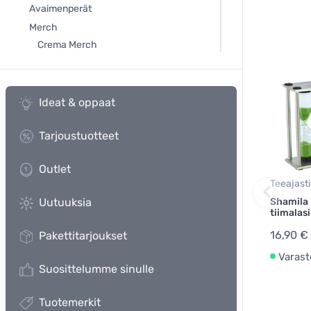
Avaimenperät
Merch
Crema Merch
Ideat & oppaat
Tarjoustuotteet
Outlet
Teeajast
Shamila 
Uutuuksia
tiimalasi
16,90 €
Pakettitarjoukset
Varast
Suosittelumme sinulle
Tuotemerkit