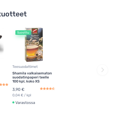
tuotteet
Suosittu
Teesuodattimet
Shamila valkaisematon
suodatinpaperi teelle
100 kpl, koko XS
3,90 €
0,04 € / kpl
Varastossa