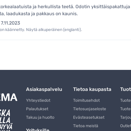
 korkealaatuista ja herkullista teetä. Odotin yksittäispakattu
sta, laadukasta ja pakkaus on kaunis.
7.11.2023
on käännetty. Näytä alkuperäinen (englanti).
Asiakaspalvelu
Tietoa kaupasta
Tuot
Yhteystiedot
Toimitusehdot
Tuot
Palautukset
Tietosuojaseloste
Tuote
Takuu ja huolto
Evästeasetukset
Tarjo
Tietoa meistä
Outle
Yrityksille