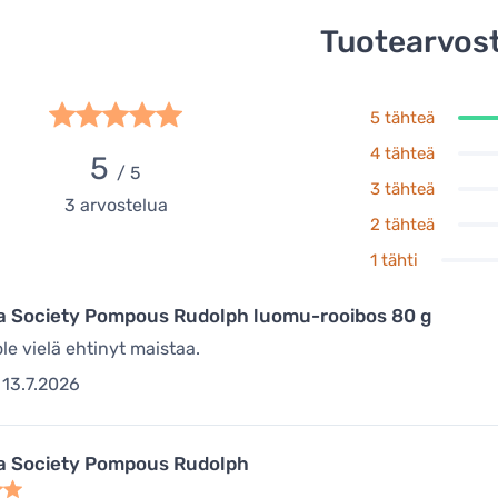
Tuotearvost
5 tähteä
4 tähteä
5
/ 5
3 tähteä
3
arvostelua
2 tähteä
1 tähti
a Society Pompous Rudolph luomu-rooibos 80 g
le vielä ehtinyt maistaa.
13.7.2026
a Society Pompous Rudolph