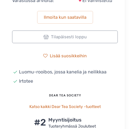
Varastossa arviolta:
Ei vahvistettu
Ilmoita kun saatavilla
Tilapäisesti loppu
Lisää suosikkeihin
Luomu-rooibos, jossa kanelia ja neilikkaa
Irtotee
Katso kaikki Dear Tea Society -tuotteet
#2
Myyntisijoitus
Tuoteryhmässä Jouluteet