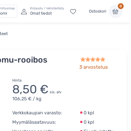
0
imitusmaa
Kirjaudu / rekisteröidy
Ostoskori
omi
Omat tiedot
teet
uomu-rooibos
3
arvostelua
Hinta
8,50 €
sis. alv
106,25 €
/ kg
Verkkokaupan varasto:
0 kpl
Myymäläsaatavuus:
0 kpl