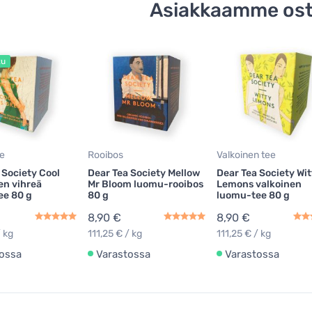
Asiakkaamme ost
tu
ee
Rooibos
Valkoinen tee
 Society Cool
Dear Tea Society Mellow
Dear Tea Society Wit
en vihreä
Mr Bloom luomu-rooibos
Lemons valkoinen
ee 80 g
80 g
luomu-tee 80 g
8,90 €
8,90 €
/ kg
111,25 € / kg
111,25 € / kg
ossa
Varastossa
Varastossa