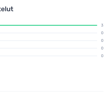
elut
3
0
0
0
0