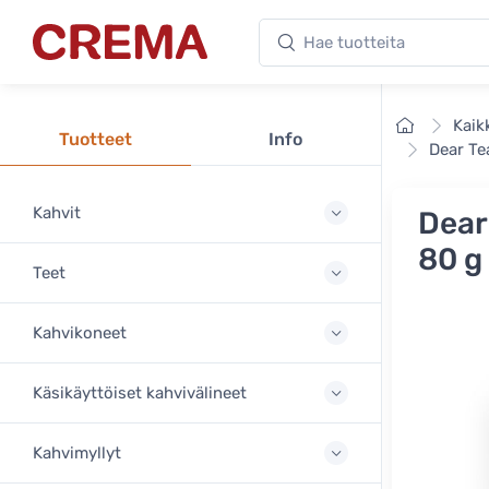
Hae tuotteita
Crema
Etusivu
Kaik
Tuotteet
Info
Dear Te
Kahvit
Dear
80 g
Teet
Kahvikoneet
Käsikäyttöiset kahvivälineet
Kahvimyllyt