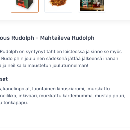
us Rudolph - Mahtaileva Rudolph
udolph on syntynyt tähtien loisteessa ja sinne se myös
 Rudolphin jouluinen sädekehä jättää jälkeensä ihanan
la ja neilikalla maustetun joulutunnelman!
sat
, kanelinpalat, luontainen kinuskiaromi, murskattu
eilikka, inkivääri, murskattu kardemumma, mustapippuri,
tu tonkapapu.