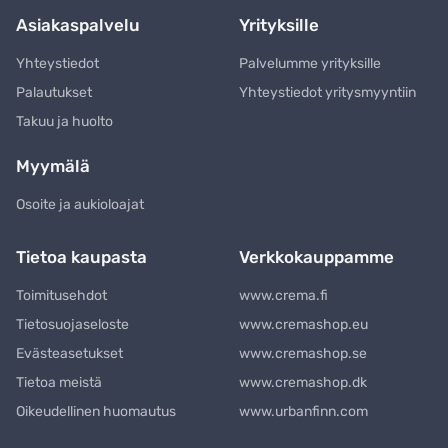
Asiakaspalvelu
Yrityksille
Yhteystiedot
Palvelumme yrityksille
Palautukset
Yhteystiedot yritysmyyntiin
Takuu ja huolto
Myymälä
Osoite ja aukioloajat
Tietoa kaupasta
Verkkokauppamme
Toimitusehdot
www.crema.fi
Tietosuojaseloste
www.cremashop.eu
Evästeasetukset
www.cremashop.se
Tietoa meistä
www.cremashop.dk
Oikeudellinen huomautus
www.urbanfinn.com