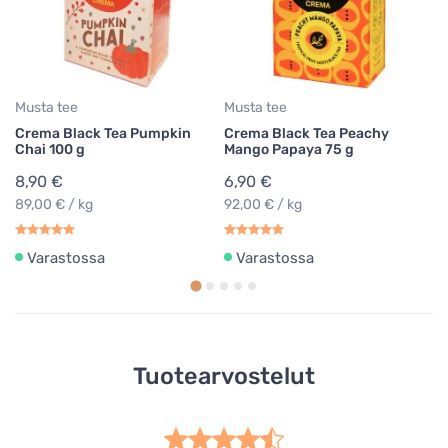
6
13
Musta tee
Musta tee
Crema Black Tea Pumpkin
Crema Black Tea Peachy
Chai 100 g
Mango Papaya 75 g
8,90 €
6,90 €
89,00 € / kg
92,00 € / kg
Varastossa
Varastossa
Tuotearvostelut