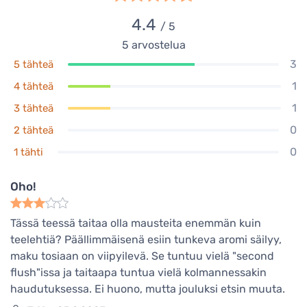
4.4
/ 5
5
arvostelua
3
5 tähteä
1
4 tähteä
1
3 tähteä
0
2 tähteä
0
1 tähti
Oho!
Tässä teessä taitaa olla mausteita enemmän kuin
teelehtiä? Päällimmäisenä esiin tunkeva aromi säilyy,
maku tosiaan on viipyilevä. Se tuntuu vielä "second
flush"issa ja taitaapa tuntua vielä kolmannessakin
haudutuksessa. Ei huono, mutta jouluksi etsin muuta.