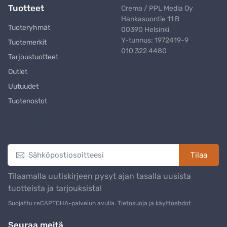
Tuotteet
Crema / PPL Media Oy
Hankasuontie 11 B
Tuoteryhmät
00390 Helsinki
Y-tunnus: 1972419-9
Tuotemerkit
010 322 4480
Tarjoustuotteet
Outlet
Uutuudet
Tuotenostot
Uutiskirje
Tilaa
Tilaamalla uutiskirjeen pysyt ajan tasalla uusista
tuotteista ja tarjouksista!
Suojattu reCAPTCHA-palvelun avulla.
Tietosuoja ja käyttöehdot
Seuraa meitä