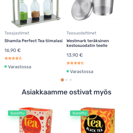
M
9
Teeajastimet
Teesuodattimet
Shamila Perfect Tea tiimalasi
Westmark teräksinen
kestosuodatin teelle
16,90 €
13,90 €
Varastossa
Varastossa
Asiakkaamme ostivat myös
Suosittu
Suosittu
Va
Cr
Mu