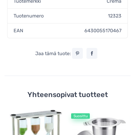
Tuotemerkki
Crema
Tuotenumero
12323
EAN
6430055170467
Jaa tämä tuote:
Yhteensopivat tuotteet
Suosittu
Te
Fi