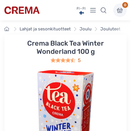
0
Näytä valikko
FI · FI
Crema
Etusivu
Lahjat ja sesonkituotteet
Joulu
Jouluteet
Crema Black Tea Winter
Wonderland 100 g
5