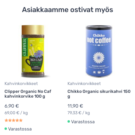
Asiakkaamme ostivat myös
Yr
Cl
Ma
te
5
0,
Kahvinkorvikkeet
Kahvinkorvikkeet
Clipper Organic No Caf
Chikko Organic sikurikahvi 150
kahvinkorvike 100 g
g
6,90 €
11,90 €
69,00 € / kg
79,33 € / kg
Varastossa
Varastossa