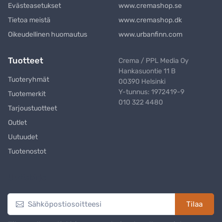
Evästeasetukset
www.cremashop.se
Tietoa meistä
www.cremashop.dk
Oikeudellinen huomautus
www.urbanfinn.com
Tuotteet
Crema / PPL Media Oy
Hankasuontie 11 B
Tuoteryhmät
00390 Helsinki
Y-tunnus: 1972419-9
Tuotemerkit
010 322 4480
Tarjoustuotteet
Outlet
Uutuudet
Tuotenostot
Uutiskirje
Tilaa