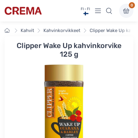
0
Näytä valikko
FI · FI
Crema
Etusivu
Kahvit
Kahvinkorvikkeet
Clipper Wake Up kahvi
Clipper Wake Up kahvinkorvike
125 g