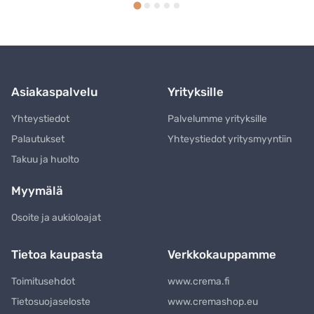
Asiakaspalvelu
Yrityksille
Yhteystiedot
Palvelumme yrityksille
Palautukset
Yhteystiedot yritysmyyntiin
Takuu ja huolto
Myymälä
Osoite ja aukioloajat
Tietoa kaupasta
Verkkokauppamme
Toimitusehdot
www.crema.fi
Tietosuojaseloste
www.cremashop.eu