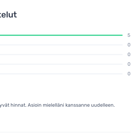
elut
5
0
0
0
0
yvät hinnat. Asioin mielelläni kanssanne uudelleen.