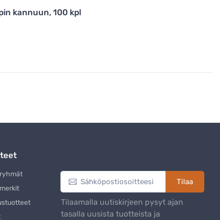
pin kannuun, 100 kpl
teet
Uutiskirje
eryhmät
Tilaa
merkit
Tilaamalla uutiskirjeen pysyt ajan
ustuotteet
tasalla uusista tuotteista ja
t