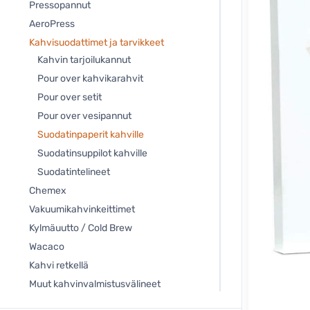
Pressopannut
AeroPress
Kahvisuodattimet ja tarvikkeet
Kahvin tarjoilukannut
Pour over kahvikarahvit
Pour over setit
Pour over vesipannut
Suodatinpaperit kahville
Suodatinsuppilot kahville
Suodatintelineet
Chemex
Vakuumikahvinkeittimet
Kylmäuutto / Cold Brew
Wacaco
Kahvi retkellä
Muut kahvinvalmistusvälineet