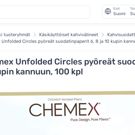
Kieli
To
Suomi
Su
ki tuoteryhmät
Käsikäyttöiset kahvivälineet
Kahvisuodatt
Unfolded Circles pyöreät suodatinpaperit 6, 8 ja 10 kupin kann
ex Unfolded Circles pyöreät suoda
upin kannuun, 100 kpl