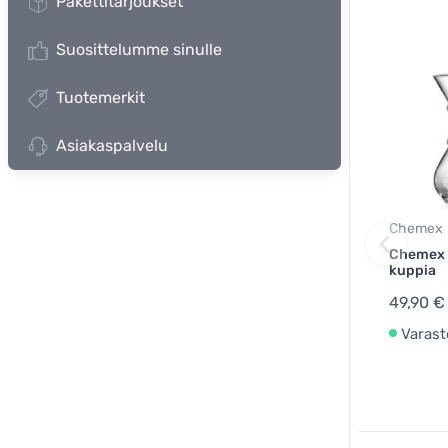
Pakettitarjoukset
Suosittelumme sinulle
Tuotemerkit
Asiakaspalvelu
Chemex
Chemex C
kuppia
49,90 €
Varast