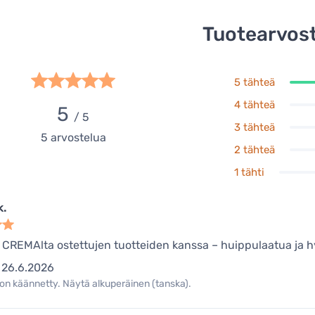
Tuotearvost
5 tähteä
4 tähteä
5
/ 5
3 tähteä
5
arvostelua
2 tähteä
1 tähti
k.
k CREMAlta ostettujen tuotteiden kanssa – huippulaatua ja h
26.6.2026
on käännetty. Näytä alkuperäinen (tanska).