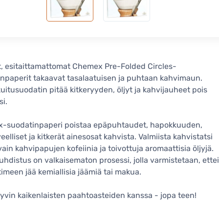
, esitaittamattomat Chemex Pre-Folded Circles-
npaperit takaavat tasalaatuisen ja puhtaan kahvimaun.
kuitusuodatin pitää kitkeryyden, öljyt ja kahvijauheet pois
si.
-suodatinpaperi poistaa epäpuhtaudet, hapokkuuden,
eelliset ja kitkerät ainesosat kahvista. Valmiista kahvistatsi
vain kahvipapujen kofeiinia ja toivottuja aromaattisia öljyjä.
hdistus on valkaisematon prosessi, jolla varmistetaan, ettei
imeen jää kemiallisia jäämiä tai makua.
hyvin kaikenlaisten paahtoasteiden kanssa - jopa teen!