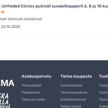
Unfolded Circles pyöreät suodatinpaperit 6, 8 ja 10 ku
met toimivat odotetusti.
23.10.2025
Asiakaspalvelu
Tietoa kaupasta
Tuot
Yhteystiedot
Toimitusehdot
Tuot
Palautukset
Tietosuojaseloste
Tuote
Takuu ja huolto
Evästeasetukset
Tarjo
Tietoa meistä
Outle