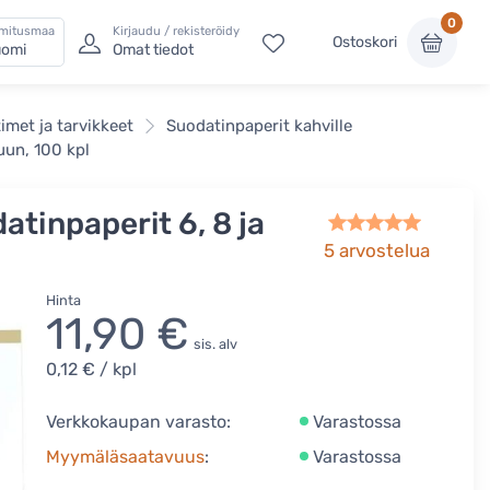
0
imitusmaa
Kirjaudu / rekisteröidy
Ostoskori
omi
Omat tiedot
imet ja tarvikkeet
Suodatinpaperit kahville
uun, 100 kpl
tinpaperit 6, 8 ja
5
arvostelua
Hinta
11,90 €
sis. alv
0,12 €
/ kpl
Verkkokaupan varasto:
Varastossa
Myymäläsaatavuus
:
Varastossa