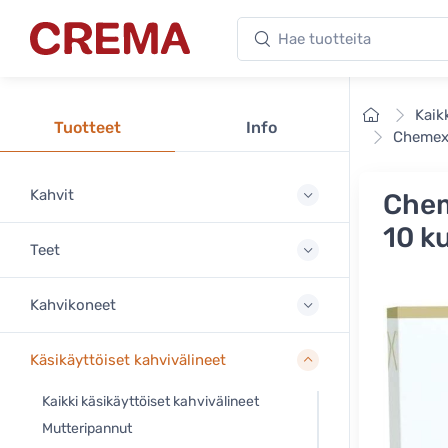
Hae tuotteita
Crema
Etusivu
Kaik
Tuotteet
Info
Chemex 
Kahvit
Chem
10 k
Teet
Kahvikoneet
Käsikäyttöiset kahvivälineet
Kaikki käsikäyttöiset kahvivälineet
Mutteripannut