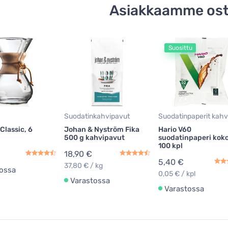
Asiakkaamme ost
Suosittu
Suodatinkahvipavut
Suodatinpaperit kahvi
lassic, 6
Johan & Nyström Fika
Hario V60
500 g kahvipavut
suodatinpaperi koko
100 kpl
18,90 €
5,40 €
37,80 € / kg
ossa
0,05 € / kpl
Varastossa
Varastossa