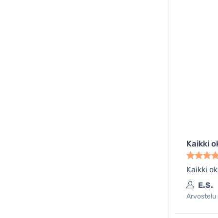
Kaikki o
Kaikki o
E.S.
Arvostelu 