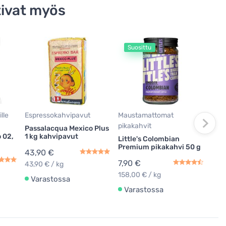
ivat myös
Suosittu
Mau
pika
Litt
Pre
7,9
lle
Espressokahvipavut
Maustamattomat
158,
pikakahvit
Passalacqua Mexico Plus
Va
 02,
1 kg kahvipavut
Little's Colombian
Premium pikakahvi 50 g
43,90 €
7,90 €
43,90 € / kg
158,00 € / kg
Varastossa
Varastossa