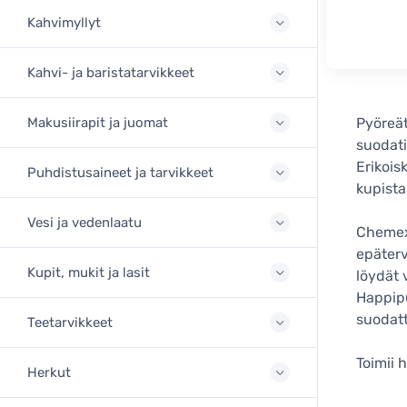
Kahvimyllyt
Kahvi- ja baristatarvikkeet
Makusiirapit ja juomat
Pyöreät
suodati
Erikois
Puhdistusaineet ja tarvikkeet
kupista
Vesi ja vedenlaatu
Chemex
epäterv
Kupit, mukit ja lasit
löydät 
Happipu
suodatt
Teetarvikkeet
Toimii 
Herkut