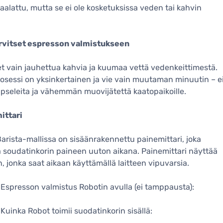
alattu, mutta se ei ole kosketuksissa veden tai kahvin
arvitset espresson valmistukseen
et vain jauhettua kahvia ja kuumaa vettä vedenkeittimestä.
osessi on yksinkertainen ja vie vain muutaman minuutin – e
pseleita ja vähemmän muovijätettä kaatopaikoille.
ittari
arista-mallissa on sisäänrakennettu painemittari, joka
 soudatinkorin paineen uuton aikana. Painemittari näyttää
, jonka saat aikaan käyttämällä laitteen vipuvarsia.
Espresson valmistus Robotin avulla (ei tamppausta):
Kuinka Robot toimii suodatinkorin sisällä: