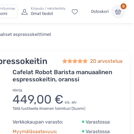
0
imitusmaa
Kirjaudu / rekisteröidy
Ostoskori
omi
Omat tiedot
aliset espressokeittimet
pressokeitin
20
arvostelua
Cafelat Robot Barista manuaalinen
espressokeitin, oranssi
Hinta
449,00 €
sis. alv
Tällä tuotteella ilmainen toimitus! (Suomi)
Verkkokaupan varasto:
Varastossa
Myymäläsaatavuus
:
Varastossa