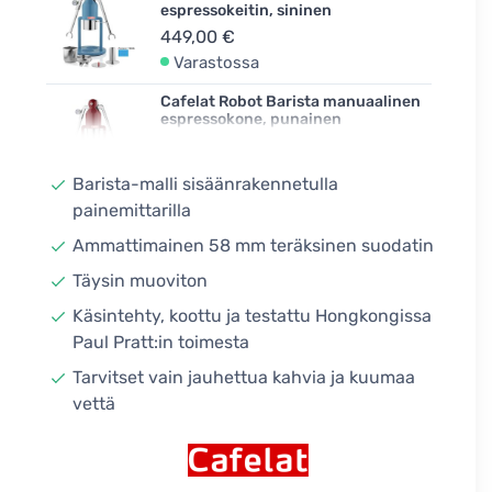
espressokeitin, sininen
449,00 €
Varastossa
Cafelat Robot Barista manuaalinen
espressokone, punainen
449,00 €
Varastossa
Barista-malli sisäänrakennetulla
painemittarilla
Cafelat Robot Barista manuaalinen
espressokeitin, musta
Ammattimainen 58 mm teräksinen suodatin
449,00 €
Täysin muoviton
Varastossa
Käsintehty, koottu ja testattu Hongkongissa
Paul Pratt:in toimesta
Tarvitset vain jauhettua kahvia ja kuumaa
vettä