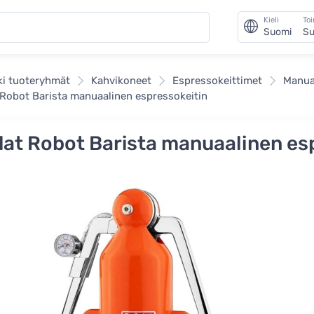
Kieli
To
Suomi
Su
ki tuoteryhmät
Kahvikoneet
Espressokeittimet
Manua
 Robot Barista manuaalinen espressokeitin
lat Robot Barista manuaalinen es