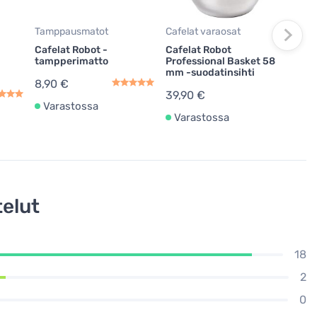
199
Tamppausmatot
Cafelat varaosat
1-
Cafelat Robot -
Cafelat Robot
tampperimatto
Professional Basket 58
mm -suodatinsihti
8,90 €
39,90 €
Varastossa
Varastossa
elut
18
2
0