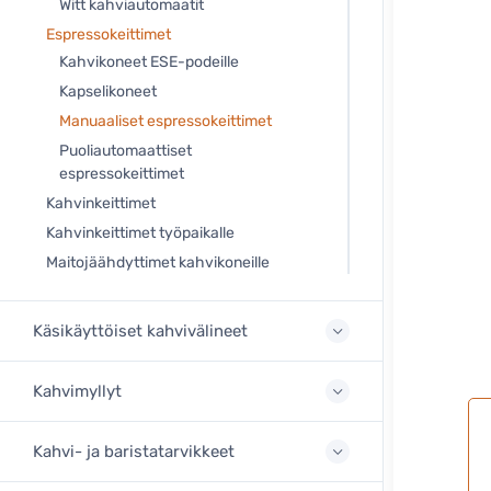
Witt kahviautomaatit
Espressokeittimet
Kahvikoneet ESE-podeille
Kapselikoneet
Manuaaliset espressokeittimet
Puoliautomaattiset
espressokeittimet
Kahvinkeittimet
Kahvinkeittimet työpaikalle
Maitojäähdyttimet kahvikoneille
Käsikäyttöiset kahvivälineet
Kahvimyllyt
Kahvi- ja baristatarvikkeet