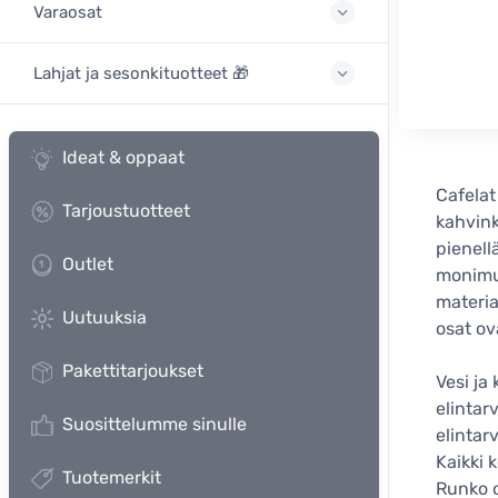
Varaosat
Lahjat ja sesonkituotteet 🎁
Ideat & oppaat
Cafelat
Tarjoustuotteet
kahvink
pienell
Outlet
monimut
materia
Uutuuksia
osat ov
Pakettitarjoukset
Vesi ja
elintarv
Suosittelumme sinulle
elintar
Kaikki 
Tuotemerkit
Runko o