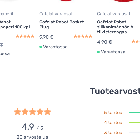
paperit
Cafelat varaosat
Cafelat varaosat
Robot -
Cafelat Robot Basket
Cafelat Robot
paperi 100 kpl
Plug
silikonimännän V-
tiivisterengas
9,90 €
4,90 €
kpl
Varastossa
Varastossa
ossa
Tuotearvost
5 tähteä
4 tähteä
4.9
/ 5
3 tähteä
20
arvostelua