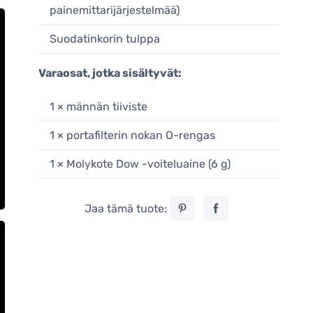
painemittarijärjestelmää)
Suodatinkorin tulppa
Varaosat, jotka sisältyvät:
1 × männän tiiviste
1 × portafilterin nokan O-rengas
1 × Molykote Dow -voiteluaine (6 g)
Jaa tämä tuote: