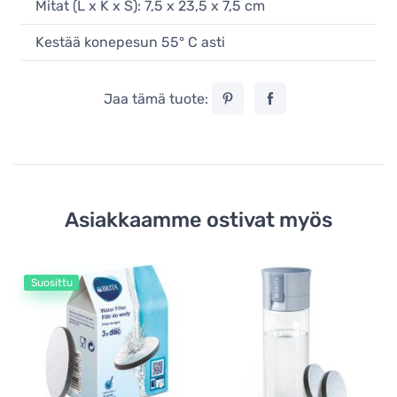
Mitat (L x K x S): 7,5 x 23,5 x 7,5 cm
Kestää konepesun 55° C asti
Jaa tämä tuote:
Asiakkaamme ostivat myös
Suosittu
Ve
Br
ve
2
8,