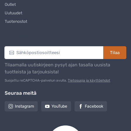
Outlet
Uutuudet
Tuotenostot
Uutiskirje
Tilaa
Tilaamalla uutiskirjeen pysyt ajan tasalla uusista
tuotteista ja tarjouksista!
Suojattu reCAPTCHA-palvelun avulla.
Tietosuoja ja käyttöehdot
Seuraa meitä
Instagram
YouTube
Facebook