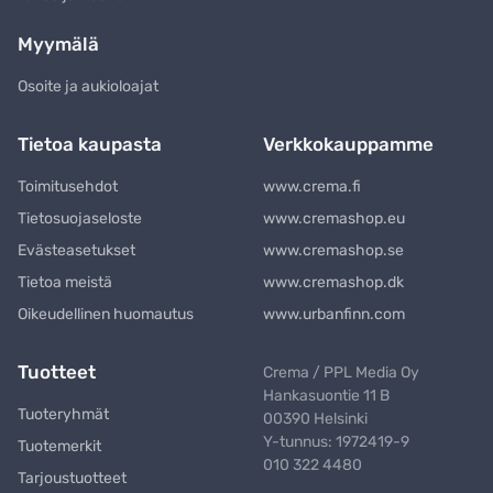
Myymälä
Osoite ja aukioloajat
Tietoa kaupasta
Verkkokauppamme
Toimitusehdot
www.crema.fi
Tietosuojaseloste
www.cremashop.eu
Evästeasetukset
www.cremashop.se
Tietoa meistä
www.cremashop.dk
Oikeudellinen huomautus
www.urbanfinn.com
Tuotteet
Crema / PPL Media Oy
Hankasuontie 11 B
Tuoteryhmät
00390 Helsinki
Y-tunnus: 1972419-9
Tuotemerkit
010 322 4480
Tarjoustuotteet