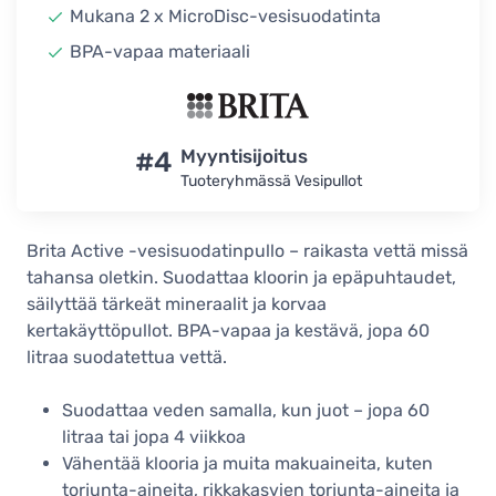
Mukana 2 x MicroDisc-vesisuodatinta
BPA-vapaa materiaali
#4
Myyntisijoitus
Tuoteryhmässä Vesipullot
Brita Active -vesisuodatinpullo – raikasta vettä missä
tahansa oletkin. Suodattaa kloorin ja epäpuhtaudet,
säilyttää tärkeät mineraalit ja korvaa
kertakäyttöpullot. BPA-vapaa ja kestävä, jopa 60
litraa suodatettua vettä.
Suodattaa veden samalla, kun juot – jopa 60
litraa tai jopa 4 viikkoa
Vähentää klooria ja muita makuaineita, kuten
torjunta-aineita, rikkakasvien torjunta-aineita ja