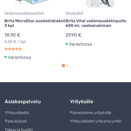
Vedensuodatusastiat
Vesipullot
Brita MicroDisc suodatinkiekot
Brita Vital vedensuodatinpullo
3 kpl
600 ml, vaaleansininen
18,90 €
29,90 €
6,30 € / kpl
Varastossa
Varastossa
Asiakaspalvelu
Yrityksille
Yhteystiedot
Palvelumme yrityksille
Palautukset
Yhteystiedot yritysmyyntiin
Takuu ja huolto