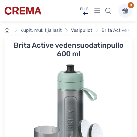
0
Näytä valikko
FI · FI
Crema
Etusivu
Kupit, mukit ja lasit
Vesipullot
Brita Active ve
Brita Active vedensuodatinpullo
600 ml