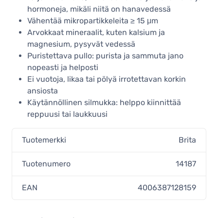
hormoneja, mikäli niitä on hanavedessä
Vähentää mikropartikkeleita ≥ 15 μm
Arvokkaat mineraalit, kuten kalsium ja
magnesium, pysyvät vedessä
Puristettava pullo: purista ja sammuta jano
nopeasti ja helposti
Ei vuotoja, likaa tai pölyä irrotettavan korkin
ansiosta
Käytännöllinen silmukka: helppo kiinnittää
reppuusi tai laukkuusi
Tuotemerkki
Brita
Tuotenumero
14187
EAN
4006387128159