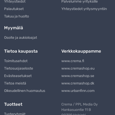
Yhteystiedot
Palvelumme yrityksille
Palautukset
Yhteystiedot yritysmyyntiin
Takuu ja huolto
Myymälä
Osoite ja aukioloajat
Tietoa kaupasta
Verkkokauppamme
Toimitusehdot
www.crema.fi
Tietosuojaseloste
www.cremashop.eu
Evästeasetukset
www.cremashop.se
Tietoa meistä
www.cremashop.dk
Oikeudellinen huomautus
www.urbanfinn.com
Tuotteet
Crema / PPL Media Oy
Hankasuontie 11 B
Tuoteryhmät