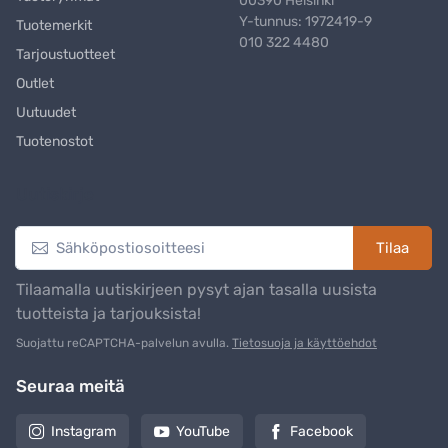
00390 Helsinki
Y-tunnus: 1972419-9
Tuotemerkit
010 322 4480
Tarjoustuotteet
Outlet
Uutuudet
Tuotenostot
Uutiskirje
Tilaa
Tilaamalla uutiskirjeen pysyt ajan tasalla uusista
tuotteista ja tarjouksista!
Suojattu reCAPTCHA-palvelun avulla.
Tietosuoja ja käyttöehdot
Seuraa meitä
Instagram
YouTube
Facebook