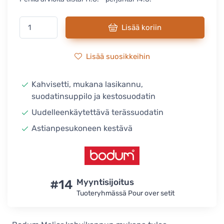
Lisää koriin
Lisää suosikkeihin
Kahvisetti, mukana lasikannu,
suodatinsuppilo ja kestosuodatin
Uudelleenkäytettävä terässuodatin
Astianpesukoneen kestävä
#14
Myyntisijoitus
Tuoteryhmässä Pour over setit