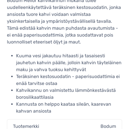
Bodum Melior kahvikannun mukana tulee
uudelleenkäytettävä teräksinen kestosuodatin, jonka
ansiosta tuore kahvi voidaan valmistaa
yksinkertaisella ja ympäristöystävällisellä tavalla.
Tämä edistää kahvin maun puhdasta avautumista -
ei enää paperisuodattimia, jotka suodattavat pois
luonnolliset eteeriset öljyt ja maut.
Kuuma vesi jakautuu hitaasti ja tasaisesti
jauhetun kahvin päälle, jolloin kahvin täyteläinen
maku ja vahva tuoksu kehittyvät
Teräksinen kestosuodatin - paperisuodattimia ei
enää tarvitse ostaa
Kahvikannu on valmistettu lämmönkestävästä
borosilikaattilasia
Kannusta on helppo kaataa sileän, kaarevan
kahvan ansiosta
Tuotemerkki
Bodum