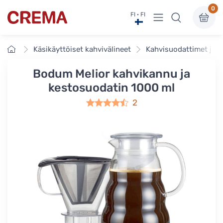
0
Näytä valikko
FI · FI
Crema
Etusivu
Käsikäyttöiset kahvivälineet
Kahvisuodattimet ja t
Bodum Melior kahvikannu ja
kestosuodatin 1000 ml
2