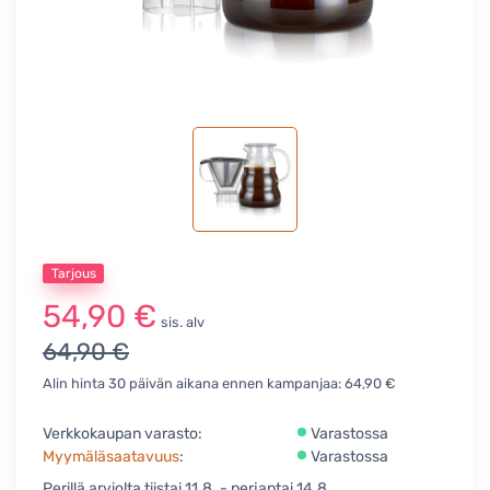
Tarjous
54,90 €
sis. alv
64,90 €
Alin hinta 30 päivän aikana ennen kampanjaa: 64,90 €
Verkkokaupan varasto:
Varastossa
Myymäläsaatavuus
:
Varastossa
Perillä arviolta tiistai 11.8. - perjantai 14.8.