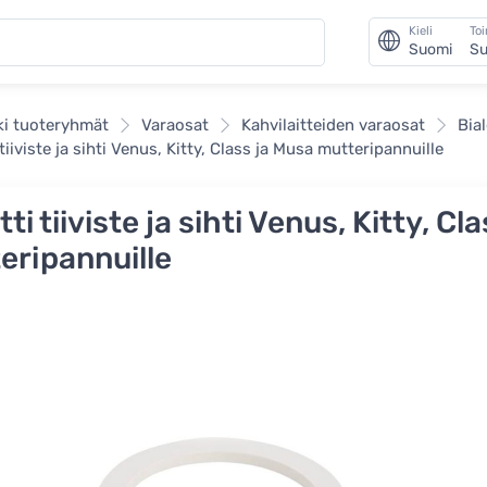
Kieli
To
Suomi
Su
ki tuoteryhmät
Varaosat
Kahvilaitteiden varaosat
Bia
 tiiviste ja sihti Venus, Kitty, Class ja Musa mutteripannuille
tti tiiviste ja sihti Venus, Kitty, C
eripannuille