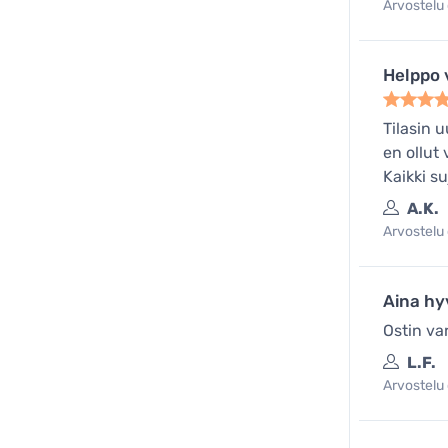
Arvostelu 
Helppo
Tilasin 
en ollut 
Kaikki su
A.K.
Arvostelu 
Aina hy
Ostin var
L.F.
Arvostelu 