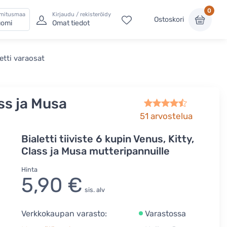
0
imitusmaa
Kirjaudu / rekisteröidy
Ostoskori
omi
Omat tiedot
letti varaosat
lass ja Musa
51
arvostelua
Bialetti tiiviste 6 kupin Venus, Kitty,
Class ja Musa mutteripannuille
Hinta
5,90 €
sis. alv
Verkkokaupan varasto:
Varastossa