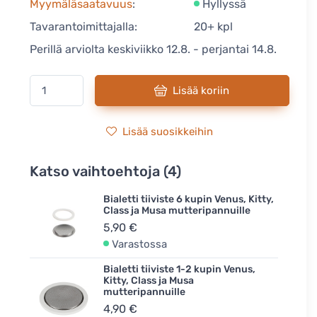
Myymäläsaatavuus
:
Hyllyssä
Tavarantoimittajalla:
20+ kpl
Perillä arviolta keskiviikko 12.8. - perjantai 14.8.
Lisää koriin
Lisää suosikkeihin
Katso vaihtoehtoja (4)
Bialetti tiiviste 6 kupin Venus, Kitty,
Class ja Musa mutteripannuille
5,90 €
Varastossa
Bialetti tiiviste 1-2 kupin Venus,
Kitty, Class ja Musa
mutteripannuille
4,90 €