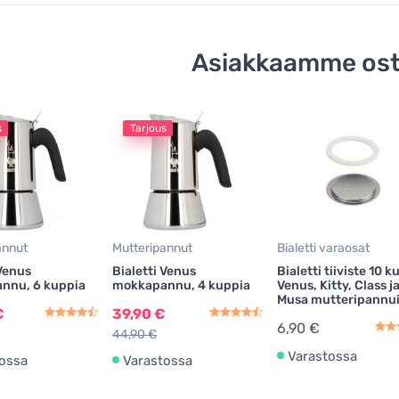
Asiakkaamme ost
s
Tarjous
annut
Mutteripannut
Bialetti varaosat
 Venus
Bialetti Venus
Bialetti tiiviste 10 k
nnu, 6 kuppia
mokkapannu, 4 kuppia
Venus, Kitty, Class j
Musa mutteripannui
€
39,90 €
6,90 €
44,90 €
Varastossa
ossa
Varastossa