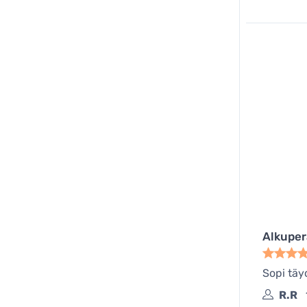
Alkuper
Sopi täyd
R.R