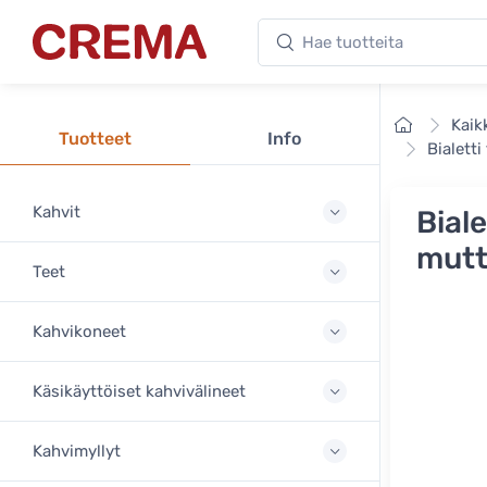
Hae tuotteita
Crema
Etusivu
Kaik
Tuotteet
Info
Bialetti
Kahvit
Biale
mutt
Teet
Kahvikoneet
Käsikäyttöiset kahvivälineet
Kahvimyllyt