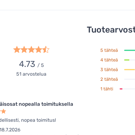
Tuotearvost
5 tähteä
4 tähteä
4.73
/ 5
3 tähteä
51
arvostelua
2 tähteä
1 tähti
äisosat nopealla toimituksella
ellisesti, nopea toimitus!
18.7.2026