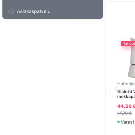
Asiakaspalvelu
Tarjou
Mutterip
Bialetti
mokkapa
44,30 
49,90 €
Varast