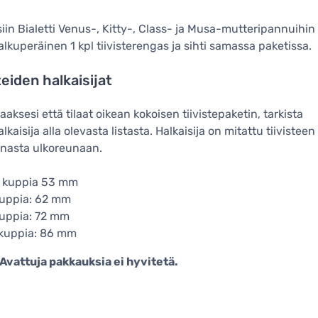
siin Bialetti Venus-, Kitty-, Class- ja Musa-mutteripannuihin
alkuperäinen 1 kpl tiivisterengas ja sihti samassa paketissa.
teiden halkaisijat
aaksesi että tilaat oikean kokoisen tiivistepaketin, tarkista
lkaisija alla olevasta listasta. Halkaisija on mitattu tiivisteen
nasta ulkoreunaan.
2 kuppia 53 mm
kuppia: 62 mm
kuppia: 72 mm
 kuppia: 86 mm
Avattuja pakkauksia ei hyvitetä.