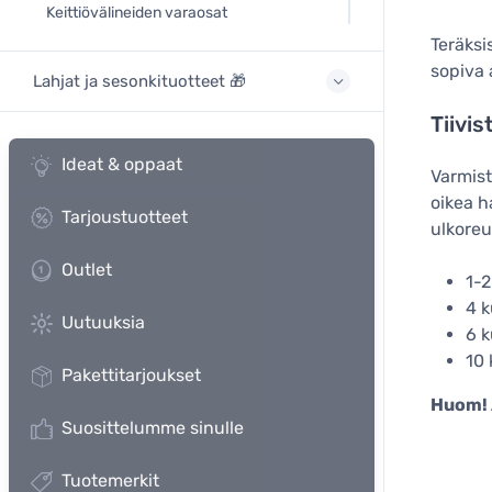
Keittiövälineiden varaosat
Teräksi
sopiva 
Lahjat ja sesonkituotteet 🎁
Tiivis
Ideat & oppaat
Varmist
oikea ha
Tarjoustuotteet
ulkoreu
Outlet
1-
4 
Uutuuksia
6 
10
Pakettitarjoukset
Huom! 
Suosittelumme sinulle
Tuotemerkit