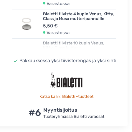
Varastossa
Bialetti tiiviste 4 kupin Venus, Kitty,
Class ja Musa mutteripannuille
5,50 €
Varastossa
Bialetti tiiviste 10 kupin Venus,
Kitty, Class ja Musa
mutteripannuille
6,90 €
Pakkauksessa yksi tiivisterengas ja yksi sihti
Varastossa
Katso kaikki Bialetti -tuotteet
#6
Myyntisijoitus
Tuoteryhmässä Bialetti varaosat