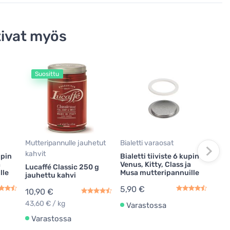
ivat myös
Suosittu
Bial
Bial
kupi
Mus
7,9
Mutteripannulle jauhetut
Bialetti varaosat
Va
kahvit
upin
Bialetti tiiviste 6 kupin
a
Venus, Kitty, Class ja
Lucaffé Classic 250 g
lle
Musa mutteripannuille
jauhettu kahvi
5,90 €
10,90 €
43,60 € / kg
Varastossa
Varastossa