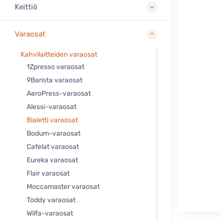
Keittiö
Varaosat
Kahvilaitteiden varaosat
1Zpresso varaosat
9Barista varaosat
AeroPress-varaosat
Alessi-varaosat
Bialetti varaosat
Bodum-varaosat
Cafelat varaosat
Eureka varaosat
Flair varaosat
Moccamaster varaosat
Toddy varaosat
Wilfa-varaosat