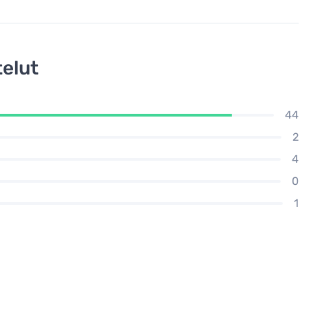
elut
44
2
4
0
1