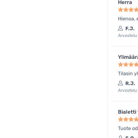
Herra
Hienoa, 
F.J.
Arvostelu 
Ylimäär
Tilasin y
R.J.
Arvostelu 
Bialetti
Tuote od