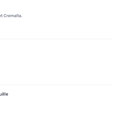
et Cremalta.
uille