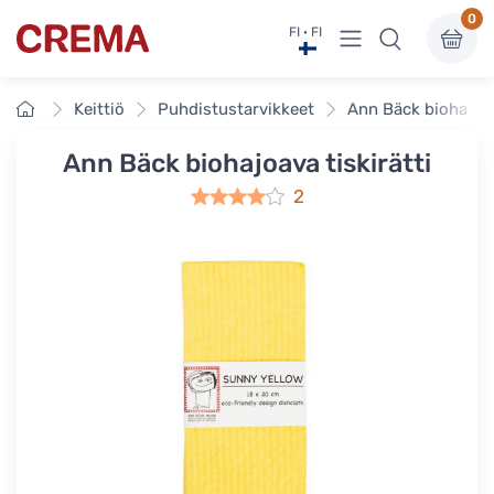
0
Näytä valikko
FI · FI
Crema
Etusivu
Keittiö
Puhdistustarvikkeet
Ann Bäck biohajoava
Ann Bäck biohajoava tiskirätti
2