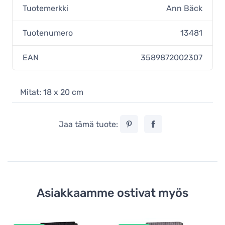
Tuotemerkki
Ann Bäck
4,00 €
Varastossa
Tuotenumero
13481
Ann Bäck eko-keittiöliina, Mustard
Yellow
EAN
3589872002307
4,00 €
Varastossa
Ann Bäck eko-keittiöliina, Ginger
Mitat: 18 x 20 cm
Bread
4,00 €
Ei vahvistettu
Jaa tämä tuote:
Ann Bäck eko-tiskirätti, Chirpy
Orange
4,00 €
Ei vahvistettu
Asiakkaamme ostivat myös
Ann Bäck eko-keittiöliina, Coral Reef
4,00 €
Varastossa