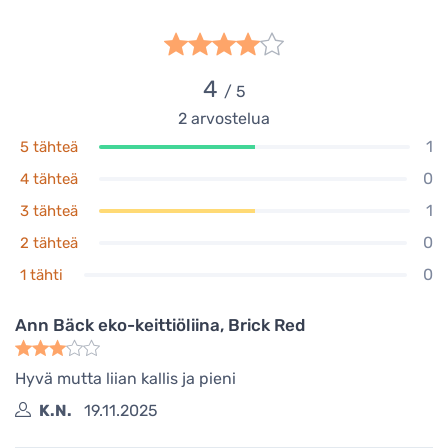
4,00 €
Varastossa
Ann Bäck eko-keittiöliina, Dark Plum
4
/ 5
4,00 €
2
arvostelua
Varastossa
1
5 tähteä
0
4 tähteä
1
3 tähteä
0
2 tähteä
0
1 tähti
Ann Bäck eko-keittiöliina, Brick Red
Hyvä mutta liian kallis ja pieni
K.N.
19.11.2025