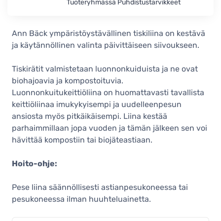
Tuoteryhmässä Puhdistustarvikkeet
Ann Bäck eko-keittiöliina, Army
Olive
Ann Bäck ympäristöystävällinen tiskiliina on kestävä
4,00 €
ja käytännöllinen valinta päivittäiseen siivoukseen.
Varastossa
Ann Bäck eko-keittiöliina, Summer
Tiskirätit valmistetaan luonnonkuiduista ja ne ovat
Lime
biohajoavia ja kompostoituvia.
4,00 €
Luonnonkuitukeittiöliina on huomattavasti tavallista
Ei vahvistettu
keittiöliinaa imukykyisempi ja uudelleenpesun
ansiosta myös pitkäikäisempi. Liina kestää
Ann Bäck eko-keittiöliina, Go Green
parhaimmillaan jopa vuoden ja tämän jälkeen sen voi
4,00 €
hävittää kompostiin tai biojäteastiaan.
Varastossa
Ann Bäck eko-keittiöliina, Petrol
Hoito-ohje:
Baby
4,00 €
Pese liina säännöllisesti astianpesukoneessa tai
Varastossa
pesukoneessa ilman huuhteluainetta.
Ann Bäck eko-keittiöliina, Tropical
Turquoise