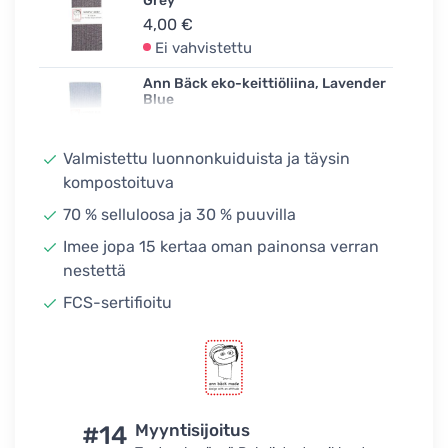
Grey
4,00 €
Ei vahvistettu
Ann Bäck eko-keittiöliina, Lavender
Blue
4,00 €
Varastossa
Valmistettu luonnonkuiduista ja täysin
kompostoituva
Ann Bäck eko-keittiöliina, Suomi
Blue
70 % selluloosa ja 30 % puuvilla
4,00 €
Imee jopa 15 kertaa oman painonsa verran
Varastossa
nestettä
Ann Bäck eko-keittiöliina, Going
Navy
FCS-sertifioitu
4,00 €
Varastossa
Ann Bäck eko-keittiöliina, Midnight
Hour
4,00 €
#14
Myyntisijoitus
Ei vahvistettu