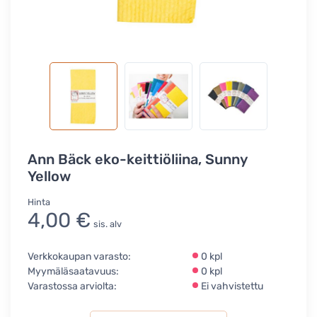
Ann Bäck eko-keittiöliina, Sunny
Yellow
Hinta
4,00 €
sis. alv
Verkkokaupan varasto:
0 kpl
Myymäläsaatavuus:
0 kpl
Varastossa arviolta:
Ei vahvistettu