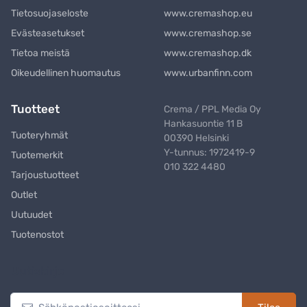
Tietosuojaseloste
www.cremashop.eu
Evästeasetukset
www.cremashop.se
Tietoa meistä
www.cremashop.dk
Oikeudellinen huomautus
www.urbanfinn.com
Tuotteet
Crema / PPL Media Oy
Hankasuontie 11 B
Tuoteryhmät
00390 Helsinki
Y-tunnus: 1972419-9
Tuotemerkit
010 322 4480
Tarjoustuotteet
Outlet
Uutuudet
Tuotenostot
Uutiskirje