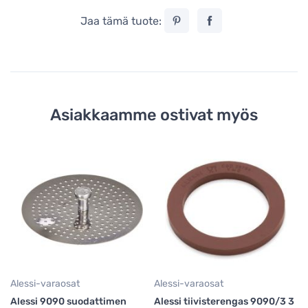
Jaa tämä tuote:
Asiakkaamme ostivat myös
Alessi-varaosat
Alessi-varaosat
Al
Alessi 9090 suodattimen
Alessi tiivisterengas 9090/3 3
Al