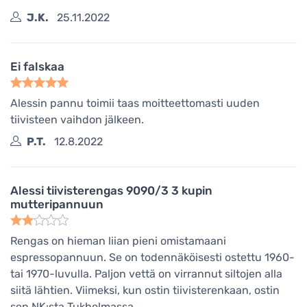
J.K.
25.11.2022
Ei falskaa
Alessin pannu toimii taas moitteettomasti uuden
tiivisteen vaihdon jälkeen.
P.T.
12.8.2022
Alessi tiivisterengas 9090/3 3 kupin
mutteripannuun
Rengas on hieman liian pieni omistamaani
espressopannuun. Se on todennäköisesti ostettu 1960-
tai 1970-luvulla. Paljon vettä on virrannut siltojen alla
siitä lähtien. Viimeksi, kun ostin tiivisterenkaan, ostin
sen NK:sta Tukholmassa.