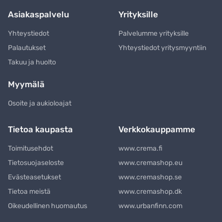
Asiakaspalvelu
Yrityksille
Yhteystiedot
Palvelumme yrityksille
Palautukset
Yhteystiedot yritysmyyntiin
Takuu ja huolto
Myymälä
Osoite ja aukioloajat
Tietoa kaupasta
Verkkokauppamme
Toimitusehdot
www.crema.fi
Tietosuojaseloste
www.cremashop.eu
Evästeasetukset
www.cremashop.se
Tietoa meistä
www.cremashop.dk
Oikeudellinen huomautus
www.urbanfinn.com