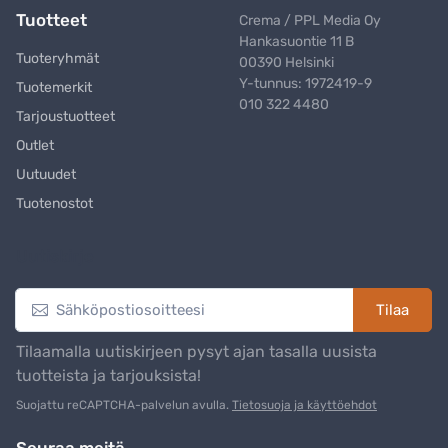
Tuotteet
Crema / PPL Media Oy
Hankasuontie 11 B
Tuoteryhmät
00390 Helsinki
Y-tunnus: 1972419-9
Tuotemerkit
010 322 4480
Tarjoustuotteet
Outlet
Uutuudet
Tuotenostot
Uutiskirje
Tilaa
Tilaamalla uutiskirjeen pysyt ajan tasalla uusista
tuotteista ja tarjouksista!
Suojattu reCAPTCHA-palvelun avulla.
Tietosuoja ja käyttöehdot
Seuraa meitä