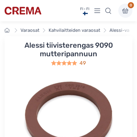
0
Näytä valikko
FI · FI
Crema
Etusivu
Varaosat
Kahvilaitteiden varaosat
Alessi-varao
Alessi tiivisterengas 9090
mutteripannuun
49