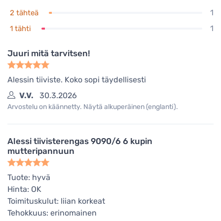
1
2 tähteä
1
1 tähti
Juuri mitä tarvitsen!
Alessin tiiviste. Koko sopi täydellisesti
V.V.
30.3.2026
Arvostelu on käännetty. Näytä alkuperäinen (englanti).
Alessi tiivisterengas 9090/6 6 kupin
mutteripannuun
Tuote: hyvä
Hinta: OK
Toimituskulut: liian korkeat
Tehokkuus: erinomainen