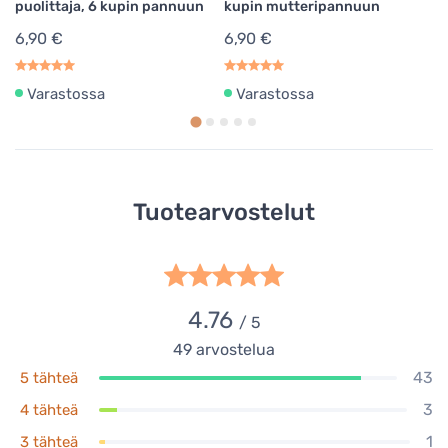
puolittaja, 6 kupin pannuun
kupin mutteripannuun
k
6,90 €
6,90 €
6
Varastossa
Varastossa
Tuotearvostelut
4.76
/ 5
49
arvostelua
43
5 tähteä
3
4 tähteä
1
3 tähteä